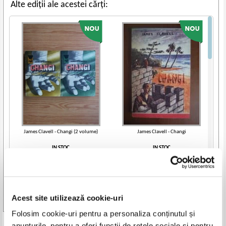
Alte ediții ale acestei cărți:
James Clavell - Changi (2 volume)
James Clavell - Changi
IN STOC
IN STOC
Pret:
12,00
Lei
Pret:
8,00
Lei
Adaugă în coș
Adaugă în coș
Acest site utilizează cookie-uri
Vezi toate edițiile »
Folosim cookie-uri pentru a personaliza conținutul și
anunțurile, pentru a oferi funcții de rețele sociale și pentru