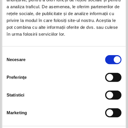
Produse din aceeasi categorie
a analiza traficul. De asemenea, le oferim partenerilor de
rețele sociale, de publicitate și de analize informații cu
-35%
-20%
privire la modul în care folosiți site-ul nostru. Aceștia le
pot combina cu alte informații oferite de dvs. sau culese
în urma folosirii serviciilor lor.
James Clavell - Changi (2 volume)
James Clavell - Changi
Selecția
Necesare
consimțământului
Mauro Raccasi - Domnia lui
Carlos Fuentes - Jiltul vulturului
Preferinţe
Conan
Pret:
14,00Lei
9,10
Lei
Pret:
16,00Lei
12,80
Lei
Adaugă în coș
Adaugă în coș
Statistici
-30%
-35%
Marketing