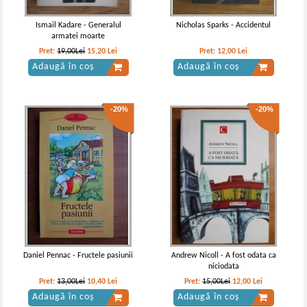
Ismail Kadare - Generalul
Nicholas Sparks - Accidentul
armatei moarte
Pret:
19,00Lei
15,20
Lei
Pret:
12,00
Lei
Adaugă în coș
Adaugă în coș
-20%
-20%
Daniel Pennac - Fructele pasiunii
Andrew Nicoll - A fost odata ca
niciodata
Pret:
13,00Lei
10,40
Lei
Pret:
15,00Lei
12,00
Lei
Adaugă în coș
Adaugă în coș