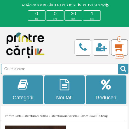
ASTĂZI 60.000 DE CĂRȚI AU REDUCERE ÎNTRE 15% ȘI 35%!📚
0
0
30
1
zile
ore
min
sec
0
0,00
Lei
Categorii
Noutati
Reduceri
Printre Carti
»
Literatura si critica
»
Literatura universala
»
James Clavell - Changi