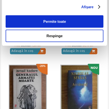
Afişare
James Clavell - Changi (volumul 1)
James Clavell - Changi (volumul 2)
Permite toate
Respinge
E. T. A. Hoffmann - Opere alese
Luis de Gongora y Argote -
Polifem si Galateea
Pret:
13,00Lei
9,10
Lei
Pret:
16,00Lei
10,40
Lei
Adaugă în coș
Adaugă în coș
-20%
James Clavell - Changi
James Clavell - Changi (Adevarul de
Lux)