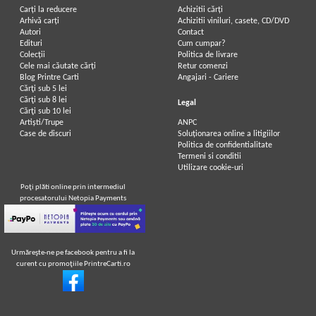
Carți la reducere
Achizitii cărți
Arhivă carți
Achizitii viniluri, casete, CD/DVD
Autori
Contact
Edituri
Cum cumpar?
Colecții
Politica de livrare
Cele mai căutate cărți
Retur comenzi
Blog Printre Carti
Angajari - Cariere
Cărţi sub 5 lei
Cărţi sub 8 lei
Legal
Cărţi sub 10 lei
Artiști/Trupe
ANPC
Case de discuri
Soluționarea online a litigiilor
Politica de confidentialitate
Termeni si conditii
Utilizare cookie-uri
Poţi plăti online prin intermediul
procesatorului Netopia Payments
Urmăreşte-ne pe facebook pentru a fi la
curent cu promoţiile PrintreCarti.ro