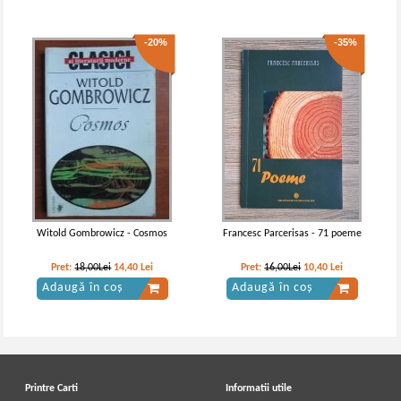
-20%
-35%
Witold Gombrowicz - Cosmos
Francesc Parcerisas - 71 poeme
Pret:
18,00Lei
14,40
Lei
Pret:
16,00Lei
10,40
Lei
Adaugă în coș
Adaugă în coș
Printre Carti
Informatii utile