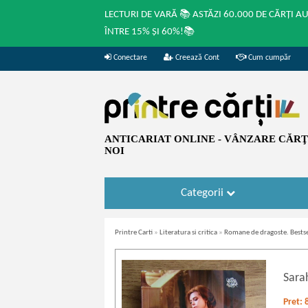
LECTURI DE VARĂ 📚 ASTĂZI 60.000 DE CĂRȚI A
ÎNTRE 15% ȘI 60%!📚
Conectare
Creează Cont
Cum cumpăr
ANTICARIAT ONLINE - VÂNZARE CĂRŢI
NOI
Categorii
Printre Carti
»
Literatura si critica
»
Romane de dragoste. Bestse
Sara
Pret: