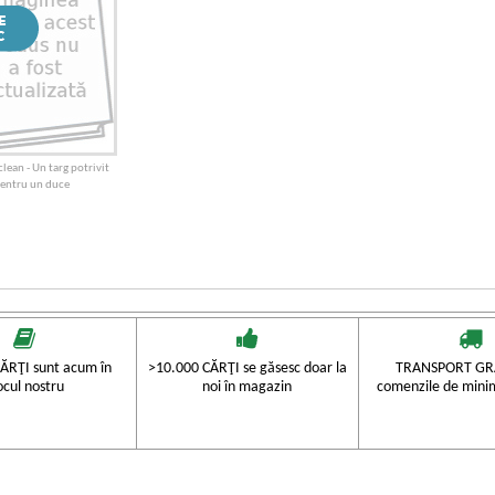
lean - Un targ potrivit
entru un duce
ĂRŢI sunt acum în
>10.000 CĂRŢI se găsesc doar la
TRANSPORT GRA
ocul nostru
noi în magazin
comenzile de mini