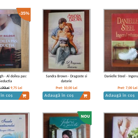
-35%
h - Al doilea pas:
Sandra Brown - Dragoste si
Danielle Steel - Ingeru
Seductia
datorie
5,00Lei
9,75
Lei
Pret:
10,00
Lei
Pret:
7,00
Lei
în coș
Adaugă în coș
Adaugă în coș