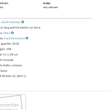
ilitate:
in stoc
ea:
stoc suficient
:
Sarah Maclean
 Un targ potrivit pentru un duce
ra:
Litera
tia:
Carti Romantice
 aparitie: 2018
gini: 398
t: 11 x 18 cm
ti: brosate
 in limba: romana
: buna
 978-606-33-3607-2