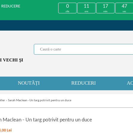
0
11
17
46
U REDUCERE
zile
ore
min
sec
 VECHI ŞI
NOUTĂȚI
REDUCERI
AC
ller
»
Sarah Maclean - Un targ potrivit pentru un duce
h Maclean
-
Un targ potrivit pentru un duce
8,00
Lei