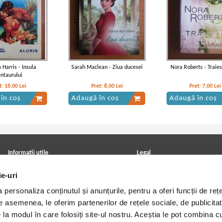
 Harris - Insula
Sarah Maclean - Ziua ducesei
Nora Roberts - Traies
entaurului
t:
16,00
Lei
Pret:
8,00
Lei
Pret:
7,00
Lei
în coș
Adaugă în coș
Adaugă în coș
Informatii utile
Legal
ANPC
Achizitii cărți
ie-uri
Achizitii viniluri, casete, CD/DVD
Soluționarea online a litigiilor
Contact
Politica de confidentialitate
personaliza conținutul și anunțurile, pentru a oferi funcții de rețe
Cum cumpar?
Termeni si conditii
Politica de livrare
Utilizare cookie-uri
De asemenea, le oferim partenerilor de rețele sociale, de publicitat
Retur comenzi
e la modul în care folosiți site-ul nostru. Aceștia le pot combina c
Angajari - Cariere