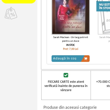
Sarah Maclean - Un targ potrivit
Sarah Mac
pentru un duce
p
IN STOC
Pret:
7,00
Lei
Adaugă în coș
FIECARE CARTE este atent
+70.000 C
verificată înainte de punerea în
st
vânzare
Produse din aceeasi categorie