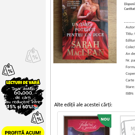
Disponib
Cantitat
Autor
Titlu:
Editu
Colec
An de
Nr. pa
Forma
Coper
Carte
Stare
ISBN:
Alte ediții ale acestei cărți: