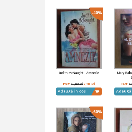
-40%
Judith McNaught - Amnezie
Mary Balog
Pret:
12,00Lei
7,20
Lei
Pret:
1
Adaugă în coș
Adaugă 
-60%