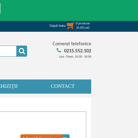
0
produse
Coşul meu
(
0,00
Lei
)
Comenzi telefonice
0215.552.102
Luni - Vineri, 10:00 - 18:00
HIZIȚII
CONTACT