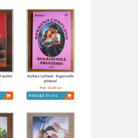
l pazitor
Barbara Cartland - Rugaciunile
printesei
Pret:
16,00
Lei
Adaugă în coș