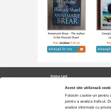
Annemarie Brear - The orphan
Georgia
in the Peacock Shawl
c
Pret:
23,00Lei
9,20
Lei
Pre
Adaugă în coș
Adaugă 
Printre Carti
Carți la reducere
Acest site utilizează cook
Arhivă carți
Autori
Folosim cookie-uri pentru a 
Edituri
Colecții
pentru a analiza traficul. 
Cele mai căutate cărți
analize informații cu privir
Blog Printre Carti