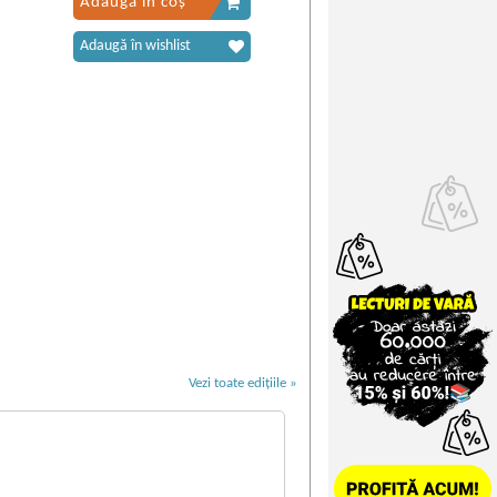
Adaugă în coș
Adaugă în wishlist
Vezi toate edițiile »