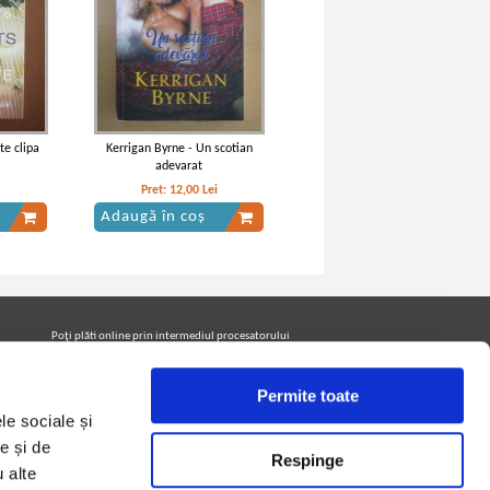
te clipa
Kerrigan Byrne - Un scotian
adevarat
Pret:
12,00
Lei
Adaugă în coș
Poţi plăti online prin intermediul procesatorului
Netopia Payments
Permite toate
le sociale și
Urmăreşte-ne pe facebook pentru a fi la curent cu
promoţiile PrintreCarti.ro
e și de
Respinge
u alte