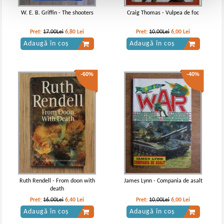
W. E. B. Griffin - The shooters
Craig Thomas - Vulpea de foc
Pret:
17,00Lei
6,80
Lei
Pret:
10,00Lei
6,00
Lei
Adaugă în coș
Adaugă în coș
-60%
-40%
Ruth Rendell - From doon with
James Lynn - Compania de asalt
death
Pret:
16,00Lei
6,40
Lei
Pret:
10,00Lei
6,00
Lei
Adaugă în coș
Adaugă în coș