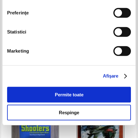
Preferinţe
Statistici
Eudochia Pavel - Atlantida. Aur
Phillip Margolin - Crima din Lost
si oricalc
Lake
Marketing
Pret:
12,00Lei
4,80
Lei
Pret:
10,00Lei
7,00
Lei
Adaugă în coș
Adaugă în coș
Afişare
-60%
-40%
Permite toate
Respinge