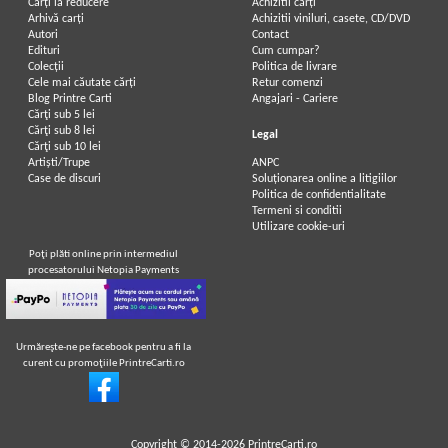
Carți la reducere
Achizitii cărți
Arhivă carți
Achizitii viniluri, casete, CD/DVD
Autori
Contact
Edituri
Cum cumpar?
Colecții
Politica de livrare
Cele mai căutate cărți
Retur comenzi
Blog Printre Carti
Angajari - Cariere
Cărţi sub 5 lei
Cărţi sub 8 lei
Legal
Cărţi sub 10 lei
Artiști/Trupe
ANPC
Case de discuri
Soluționarea online a litigiilor
Politica de confidentialitate
Termeni si conditii
Utilizare cookie-uri
Poţi plăti online prin intermediul
procesatorului Netopia Payments
Urmăreşte-ne pe facebook pentru a fi la
curent cu promoţiile PrintreCarti.ro
Copyright © 2014-2026
PrintreCarti.ro