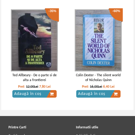
-35%
-60%
Ted Allbeury - De o parte si de
Colin Dexter - The silent world
alta a frontierei
of Nicholas Quinn
Pret:
12,00Lei
7,80
Lei
Pret:
16,00Lei
6,40
Lei
Adaugă în coș
Adaugă în coș
Printre Carti
Informatii utile