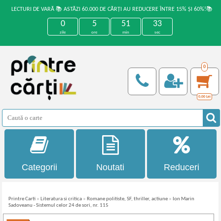
LECTURI DE VARĂ 📚 ASTĂZI 60.000 DE CĂRȚI AU REDUCERE ÎNTRE 15% ȘI 60%!📚
0
5
51
33
zile
ore
min
sec
0
0,00
Lei
Categorii
Noutati
Reduceri
Printre Carti
»
Literatura si critica
»
Romane politiste, SF, thriller, actiune
»
Ion Marin
Sadoveanu - Sistemul celor 24 de sori, nr. 115