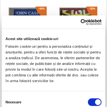
-40%
-35%
Acest site utilizează cookie-uri
Folosim cookie-uri pentru a personaliza conținutul și
anunțurile, pentru a oferi funcții de rețele sociale și pentru
a analiza traficul. De asemenea, le oferim partenerilor de
John Case - Intaiul calaret al
Georges Simenon - Maigret si
rețele sociale, de publicitate și de analize informații cu
Apocalipsei
fantoma
privire la modul în care folosiți site-ul nostru. Aceștia le
Pret:
13,00Lei
7,80
Lei
Pret:
10,00Lei
6,50
Lei
Adaugă în coș
Adaugă în coș
pot combina cu alte informații oferite de dvs. sau culese
în urma folosirii serviciilor lor.
-60%
-30%
Selecția
Necesare
consimțământului