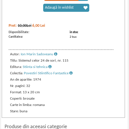
Adaugă în wishlist
Pret:
10,00Lei
6,00
Lei
Disponibilitate:
in stoc
Cantitatea:
2 buc
Autor:
Ion Marin Sadoveanu
Titlu: Sistemul celor 24 de sori, nr. 115
Editura:
Stiinta si tehnica
Colectia:
Povestiri Stiintifico Fantastice
An de aparitie: 1974
Nr. pagini: 32
Format: 13 x 20 cm
Coperti: brosate
Carte in limba: romana
Stare: buna
Produse din aceeasi categorie