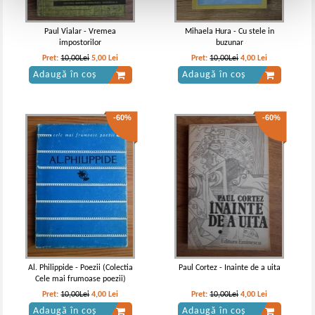
Paul Vialar - Vremea
Mihaela Hura - Cu stele in
impostorilor
buzunar
Pret:
10,00Lei
5,00
Lei
Pret:
10,00Lei
4,00
Lei
Adaugă în coș
Adaugă în coș
-60%
-60%
Al. Philippide - Poezii (Colectia
Paul Cortez - Inainte de a uita
Cele mai frumoase poezii)
Pret:
10,00Lei
4,00
Lei
Pret:
10,00Lei
4,00
Lei
Adaugă în coș
Adaugă în coș