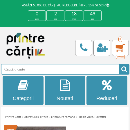
ASTĂZI 60.000 DE CĂRȚI AU REDUCERE ÎNTRE 15% ȘI 60%!📚
0
2
18
49
zile
ore
min
sec
0
0,00
Lei
Categorii
Noutati
Reduceri
Printre Carti
»
Literatura si critica
»
Literatura romana
»
File de viata. Povestiri