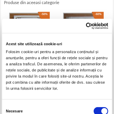
Produse din aceeasi categorie
-50%
-60%
Acest site utilizează cookie-uri
Folosim cookie-uri pentru a personaliza conținutul și
anunțurile, pentru a oferi funcții de rețele sociale și pentru
a analiza traficul. De asemenea, le oferim partenerilor de
Antologia fabulei romanesti
Dimitrie Bolintineanu - Legende
rețele sociale, de publicitate și de analize informații cu
istorice (volumul 1)
privire la modul în care folosiți site-ul nostru. Aceștia le
Pret:
10,00Lei
5,00
Lei
Pret:
10,00Lei
4,00
Lei
pot combina cu alte informații oferite de dvs. sau culese
Adaugă în coș
Adaugă în coș
în urma folosirii serviciilor lor.
-50%
-60%
Selecția
Necesare
consimțământului