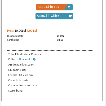
Adaugă în coș
Adaugă în wishlist
Pret:
10,00Lei
4,00
Lei
Disponibilitate:
in stoc
Cantitatea:
2 buc
Titlu: File de viata. Povestiri
Editura:
Tineretului
An de aparitie: 1954
Nr. pagini: 105
Format: 13 x 20 cm
Coperti: brosate
Carte in limba: romana
Stare: buna