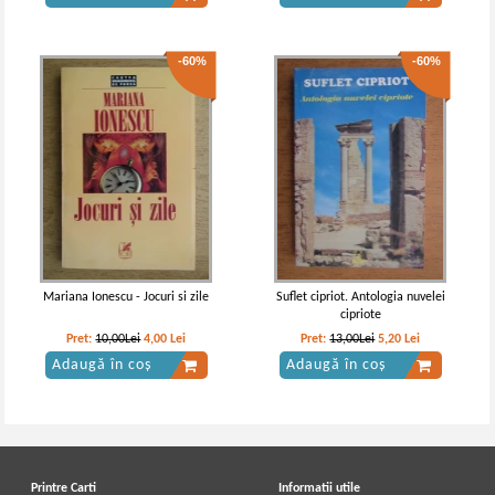
-60%
-60%
Mariana Ionescu - Jocuri si zile
Suflet cipriot. Antologia nuvelei
cipriote
Pret:
10,00Lei
4,00
Lei
Pret:
13,00Lei
5,20
Lei
Adaugă în coș
Adaugă în coș
Printre Carti
Informatii utile