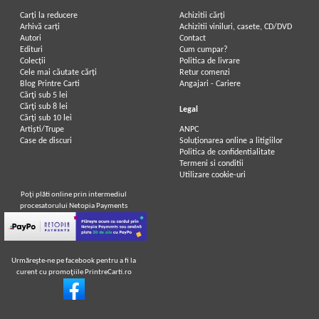
Carți la reducere
Achizitii cărți
Arhivă carți
Achizitii viniluri, casete, CD/DVD
Autori
Contact
Edituri
Cum cumpar?
Colecții
Politica de livrare
Cele mai căutate cărți
Retur comenzi
Blog Printre Carti
Angajari - Cariere
Cărţi sub 5 lei
Cărţi sub 8 lei
Legal
Cărţi sub 10 lei
Artiști/Trupe
ANPC
Case de discuri
Soluționarea online a litigiilor
Politica de confidentialitate
Termeni si conditii
Utilizare cookie-uri
Poţi plăti online prin intermediul
procesatorului Netopia Payments
Urmăreşte-ne pe facebook pentru a fi la
curent cu promoţiile PrintreCarti.ro