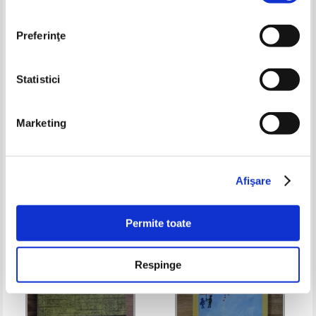
Preferinţe
Statistici
Cezar Petrescu - Adapostul
Barbu Stefanescu Delavrancea -
Marketing
Sobolia
Opere (volumul 5)
Pret:
10,00Lei
5,00
Lei
Pret:
11,00Lei
4,40
Lei
Adaugă în coș
Adaugă în coș
Afişare
-50%
-60%
Permite toate
Respinge