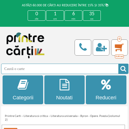
ASTĂZI 60.000 DE CĂRȚI AU REDUCERE ÎNTRE 15% ȘI 35%!📚
0
1
6
35
zile
ore
min
sec
0
0,00
Lei
Categorii
Noutati
Reduceri
Printre Carti
»
Literatura si critica
»
Literatura universala
»
Byron - Opere. Poezia (volumul
2)