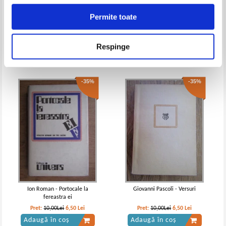
Permite toate
Maurizio Ferraris - Alo? Unde
Undine. Urciorul de aur. Nuvela
esti? Mic tratat despre telefonul
romantica germana (2 volume)
mobil
Pret:
10,00Lei
7,00
Lei
Pret:
10,00Lei
7,50
Lei
Respinge
Adaugă în coș
Adaugă în coș
-35%
-35%
Byron - Opere, volumul 2 (Poezia)
Byron - Opere, volumul 1 (Poezia)
Ion Roman - Portocale la
Giovanni Pascoli - Versuri
fereastra ei
Pret:
10,00Lei
6,50
Lei
Pret:
10,00Lei
6,50
Lei
Adaugă în coș
Adaugă în coș