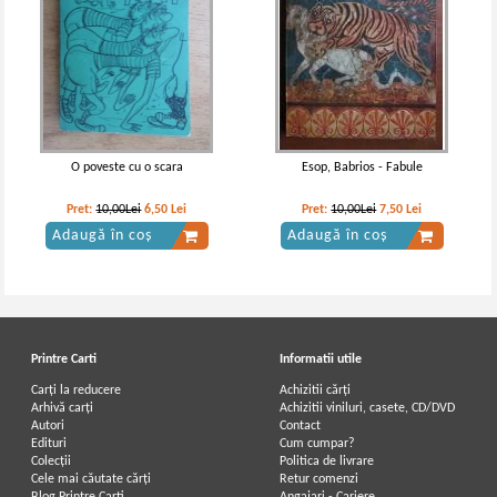
Byron - Opere alese
Byron - Opere, volumul 3 (Poezia.
Don Juan)
O poveste cu o scara
Esop, Babrios - Fabule
Pret:
10,00Lei
6,50
Lei
Pret:
10,00Lei
7,50
Lei
Adaugă în coș
Adaugă în coș
Printre Carti
Informatii utile
Carți la reducere
Achizitii cărți
Arhivă carți
Achizitii viniluri, casete, CD/DVD
Autori
Contact
Byron - Opere alese (coperti
Edituri
Cum cumpar?
cartonate)
Colecții
Politica de livrare
Cele mai căutate cărți
Retur comenzi