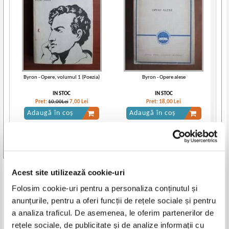
Byron - Opere, volumul 1 (Poezia)
Byron - Opere alese
IN STOC
IN STOC
Pret:
10,00Lei
7,00
Lei
Pret:
18,00
Lei
Adaugă în coș
Adaugă în coș
-25%
Vezi toate edițiile »
Acest site utilizează cookie-uri
Produse din aceeasi categorie
Folosim cookie-uri pentru a personaliza conținutul și
-35%
-30%
anunțurile, pentru a oferi funcții de rețele sociale și pentru
a analiza traficul. De asemenea, le oferim partenerilor de
rețele sociale, de publicitate și de analize informații cu