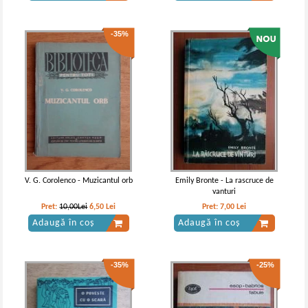
-35%
Byron - Opere, volumul 4 (Teatru)
Byron - Opere, volumul 2 (Poezia)
V. G. Corolenco - Muzicantul orb
Emily Bronte - La rascruce de
vanturi
Pret:
10,00Lei
6,50
Lei
Pret:
7,00
Lei
Adaugă în coș
Adaugă în coș
-35%
-25%