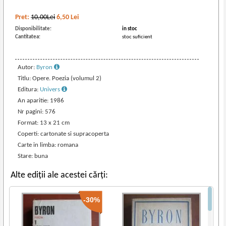
Pret:
10,00Lei
6,50
Lei
Disponibilitate:
in stoc
Cantitatea:
stoc suficient
Autor:
Byron
Titlu: Opere. Poezia (volumul 2)
Editura:
Univers
An aparitie: 1986
Nr pagini: 576
Format: 13 x 21 cm
Coperti: cartonate si supracoperta
Carte in limba: romana
Stare: buna
Alte ediții ale acestei cărți:
-30%