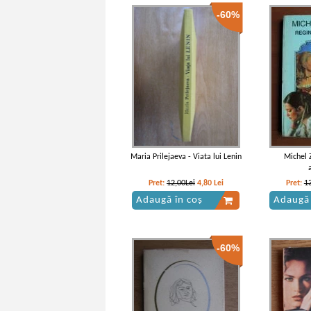
-60%
Jules Verne - Uimitoarele peripetii
ale domnului Antifer
Maria Prilejaeva - Viata lui Lenin
Michel 
Pret:
12,00Lei
4,80
Lei
Pret:
1
Adaugă în coș
Adaugă 
-60%