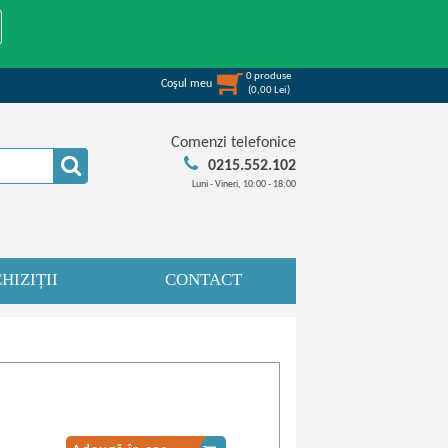
0
produse
Coşul meu
(
0,00
Lei
)
Comenzi telefonice
0215.552.102
Luni - Vineri, 10:00 - 18:00
HIZIȚII
CONTACT