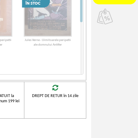
peripetii
Jules Verne - Uimitoarele peripetii
er
ale domnului Antifer
TUIT la
DREPT DE RETUR în 14 zile
mum 199 lei