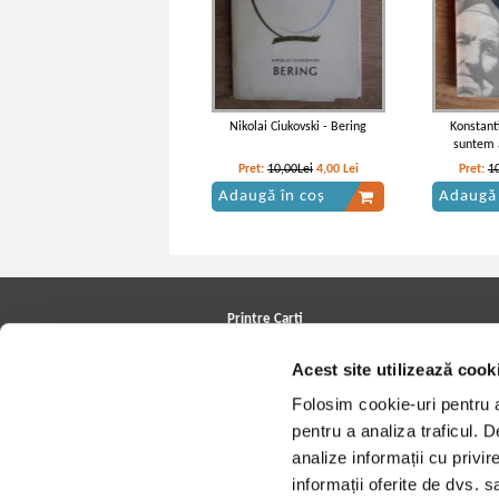
Nikolai Ciukovski - Bering
Konstant
suntem 
Pret:
10,00Lei
4,00
Lei
Pret:
1
Adaugă în coș
Adaugă 
Printre Carti
Carți la reducere
Acest site utilizează cook
Arhivă carți
Autori
Folosim cookie-uri pentru a 
Edituri
Colecții
pentru a analiza traficul. 
Cele mai căutate cărți
analize informații cu privir
Blog Printre Carti
Cărţi sub 5 lei
informații oferite de dvs. sa
Cărţi sub 8 lei