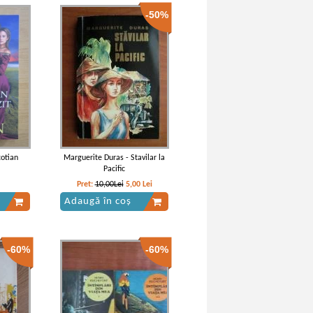
-50%
cotian
Marguerite Duras - Stavilar la
Pacific
Pret:
10,00Lei
5,00
Lei
Adaugă în coș
-60%
-60%