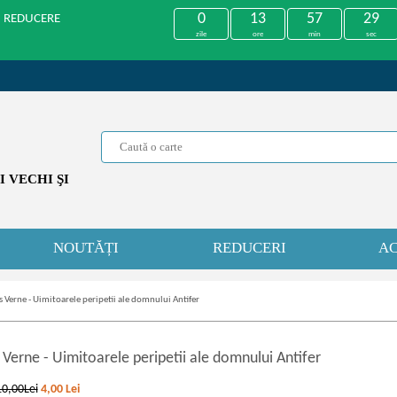
0
13
57
29
U REDUCERE
zile
ore
min
sec
 VECHI ŞI
NOUTĂȚI
REDUCERI
AC
s Verne - Uimitoarele peripetii ale domnului Antifer
s Verne
-
Uimitoarele peripetii ale domnului Antifer
10,00Lei
4,00
Lei