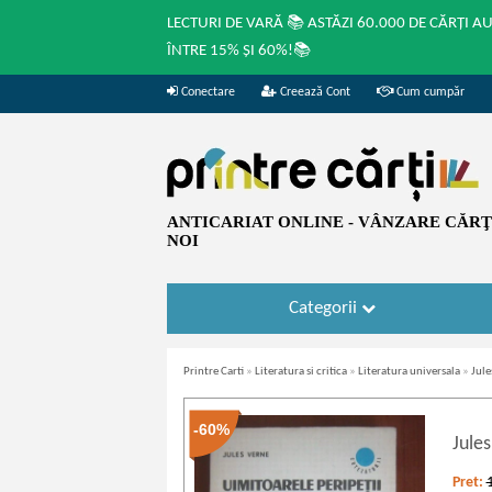
LECTURI DE VARĂ 📚 ASTĂZI 60.000 DE CĂRȚI A
ÎNTRE 15% ȘI 60%!📚
Conectare
Creează Cont
Cum cumpăr
ANTICARIAT ONLINE - VÂNZARE CĂRŢI
NOI
Categorii
Printre Carti
»
Literatura si critica
»
Literatura universala
»
Jule
-60%
Jule
Pret: