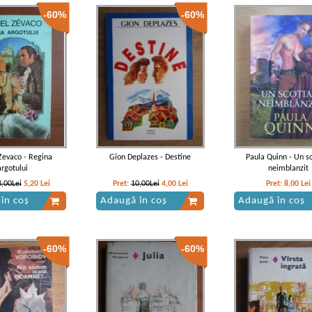
-60%
-60%
Zevaco - Regina
Gion Deplazes - Destine
Paula Quinn - Un s
argotului
neimblanzit
3,00Lei
5,20
Lei
Pret:
10,00Lei
4,00
Lei
Pret:
8,00
Lei
în coș
Adaugă în coș
Adaugă în coș
-60%
-60%