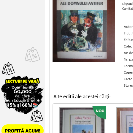
Disponib
Cantitat
Autor
Titlu:
Editu
Colec
An de
Nr. pa
Forma
Coper
Carte
Stare
Alte ediții ale acestei cărți: