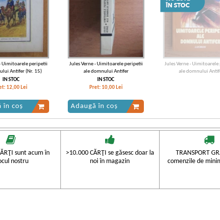
- Uimitoarele peripetii
Jules Verne - Uimitoarele peripetii
Jules Verne - Uimitoarele 
ului Antifer (Nr. 15)
ale domnului Antifer
ale domnului Antif
IN STOC
IN STOC
et:
12,00
Lei
Pret:
10,00
Lei
 în coș
Adaugă în coș
ĂRŢI sunt acum în
>10.000 CĂRŢI se găsesc doar la
TRANSPORT GRA
ocul nostru
noi în magazin
comenzile de mini