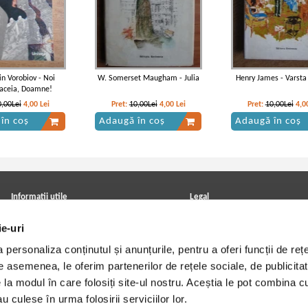
in Vorobiov - Noi
W. Somerset Maugham - Julia
Henry James - Varsta
aceia, Doamne!
0,00Lei
4,00
Lei
Pret:
10,00Lei
4,00
Lei
Pret:
10,00Lei
4,0
în coș
Adaugă în coș
Adaugă în coș
Informatii utile
Legal
ANPC
Achizitii cărți
ie-uri
Achizitii viniluri, casete, CD/DVD
Soluționarea online a litigiilor
Contact
Politica de confidentialitate
personaliza conținutul și anunțurile, pentru a oferi funcții de rețe
Cum cumpar?
Termeni si conditii
Politica de livrare
Utilizare cookie-uri
De asemenea, le oferim partenerilor de rețele sociale, de publicitat
Retur comenzi
e la modul în care folosiți site-ul nostru. Aceștia le pot combina c
Angajari - Cariere
u culese în urma folosirii serviciilor lor.