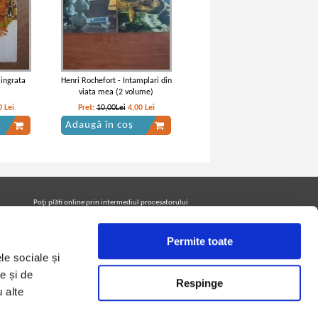
 ingrata
Henri Rochefort - Intamplari din
viata mea (2 volume)
0
Lei
Pret:
10,00Lei
4,00
Lei
Adaugă în coș
Poţi plăti online prin intermediul procesatorului
Netopia Payments
Permite toate
le sociale și
Urmăreşte-ne pe facebook pentru a fi la curent cu
promoţiile PrintreCarti.ro
e și de
Respinge
u alte