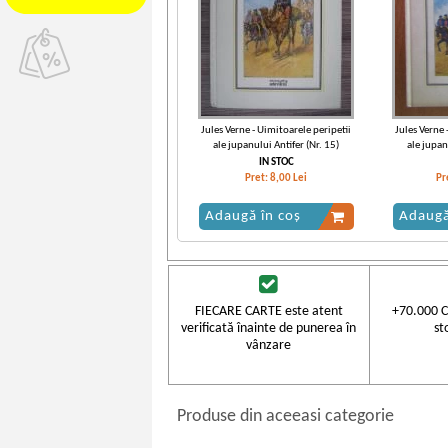
Jules Verne - Uimitoarele peripetii
Jules Verne 
ale jupanului Antifer (Nr. 15)
ale jupan
IN STOC
Pret:
8,00
Lei
Pr
Adaugă în coș
Adaugă
FIECARE CARTE este atent
+70.000 C
verificată înainte de punerea în
st
vânzare
Produse din aceeasi categorie