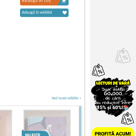
Adaugă în coș
Adaugă în wishlist
Vezi toate edițiile »