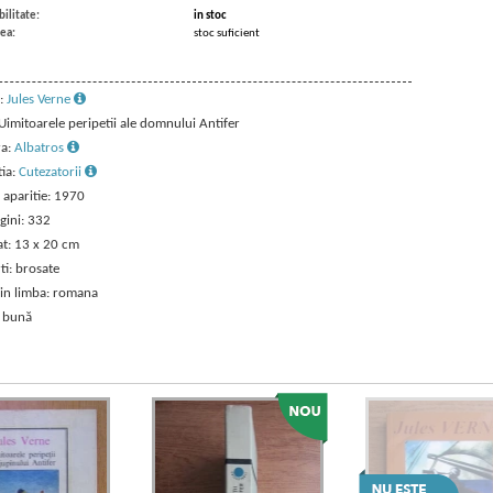
ilitate:
in stoc
ea:
stoc suficient
:
Jules Verne
 Uimitoarele peripetii ale domnului Antifer
ra:
Albatros
tia:
Cutezatorii
 aparitie: 1970
gini: 332
t: 13 x 20 cm
ti: brosate
 in limba: romana
: bună