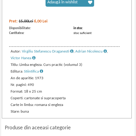
Adaugă în wishlist
Pret:
15,00Lei
6,00
Lei
Disponibilitate:
in stoc
Cantitatea:
stoc suficient
Autor:
Virgiliu Stefanescu Draganesti
,
Adrian Nicolescu
,
Victor Hanea
Titlu: Limba engleza. Curs practic (volumul 3)
Editura:
Stiintifica
An de aparitie: 1973
Nr. pagini: 490
Format: 18 x 25 cm
Coperti: cartonate si supracoperta
Carte in limba: romana si engleza
Stare: buna
Produse din aceeasi categorie