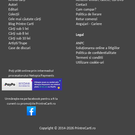
Arhivă carți
Achizitii viniluri, casete, CD/DVD
Autori
Contact
Edituri
Cum cumpar?
Colecții
Politica de livrare
Cele mai căutate cărți
Retur comenzi
Blog Printre Carti
Angajari - Cariere
Cărţi sub 5 lei
Cărţi sub 8 lei
Legal
Cărţi sub 10 lei
Artiști/Trupe
ANPC
Case de discuri
Soluționarea online a litigiilor
Politica de confidentialitate
Termeni si conditii
Utilizare cookie-uri
Poţi plăti online prin intermediul
procesatorului Netopia Payments
Urmăreşte-ne pe facebook pentru a fi la
curent cu promoţiile PrintreCarti.ro
Copyright © 2014-2026
PrintreCarti.ro