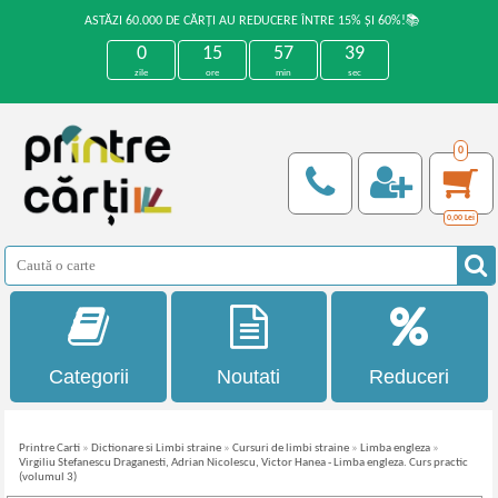
ASTĂZI 60.000 DE CĂRȚI AU REDUCERE ÎNTRE 15% ȘI 60%!📚
0
15
57
38
zile
ore
min
sec
0
0,00
Lei
Categorii
Noutati
Reduceri
Printre Carti
»
Dictionare si Limbi straine
»
Cursuri de limbi straine
»
Limba engleza
»
Virgiliu Stefanescu Draganesti, Adrian Nicolescu, Victor Hanea - Limba engleza. Curs practic
(volumul 3)