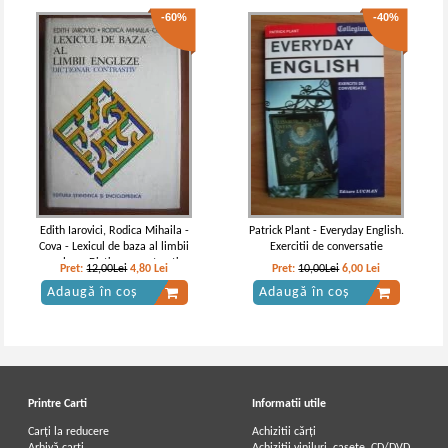
-60%
-40%
Edith Iarovici, Rodica Mihaila -
Patrick Plant - Everyday English.
Cova - Lexicul de baza al limbii
Exercitii de conversatie
engleze. Dictionar contrastiv
Pret:
12,00Lei
4,80
Lei
Pret:
10,00Lei
6,00
Lei
Adaugă în coș
Adaugă în coș
Printre Carti
Informatii utile
Carți la reducere
Achizitii cărți