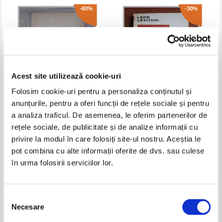
-60%
-30%
Acest site utilizează cookie-uri
Folosim cookie-uri pentru a personaliza conținutul și
anunțurile, pentru a oferi funcții de rețele sociale și pentru
a analiza traficul. De asemenea, le oferim partenerilor de
A. P. Starcov - Eight form
Leon Levitchi - 333 de intrebari
English. Pupil's book
si raspunsuri din gramatica
rețele sociale, de publicitate și de analize informații cu
engleza
Pret:
16,00Lei
6,40
Lei
Pret:
10,00Lei
7,00
Lei
privire la modul în care folosiți site-ul nostru. Aceștia le
Adaugă în coș
Adaugă în coș
pot combina cu alte informații oferite de dvs. sau culese
în urma folosirii serviciilor lor.
-60%
-60%
Selecția
Necesare
consimțământului