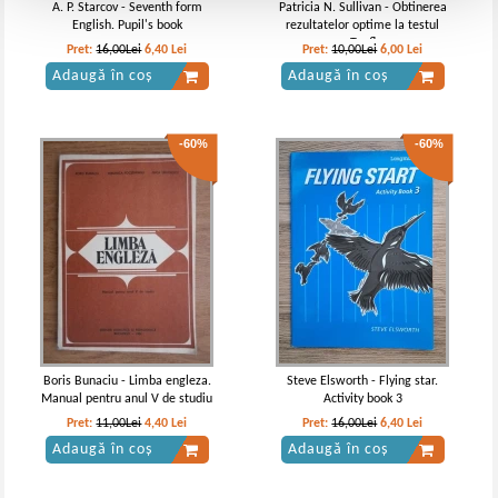
A. P. Starcov - Seventh form
Patricia N. Sullivan - Obtinerea
English. Pupil's book
rezultatelor optime la testul
Toefl
Pret:
16,00Lei
6,40
Lei
Pret:
10,00Lei
6,00
Lei
Adaugă în coș
Adaugă în coș
-60%
-60%
Boris Bunaciu - Limba engleza.
Steve Elsworth - Flying star.
Manual pentru anul V de studiu
Activity book 3
Pret:
11,00Lei
4,40
Lei
Pret:
16,00Lei
6,40
Lei
Adaugă în coș
Adaugă în coș