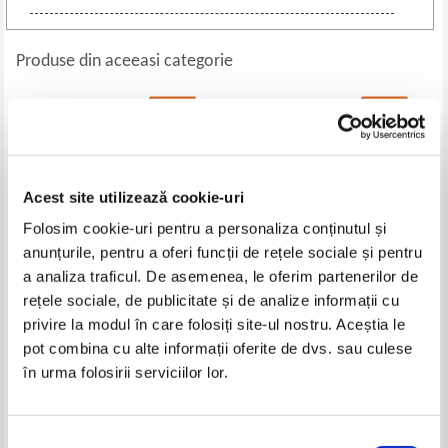
Produse din aceeasi categorie
-35%
-35%
Acest site utilizează cookie-uri
Folosim cookie-uri pentru a personaliza conținutul și
anunțurile, pentru a oferi funcții de rețele sociale și pentru
a analiza traficul. De asemenea, le oferim partenerilor de
rețele sociale, de publicitate și de analize informații cu
Liviu Rebreanu - Opere alese
Al. Kiritescu - Gaitele si alte
privire la modul în care folosiți site-ul nostru. Aceștia le
(volumul 5)
piese
pot combina cu alte informații oferite de dvs. sau culese
Pret:
11,00Lei
7,15
Lei
Pret:
12,00Lei
7,80
Lei
în urma folosirii serviciilor lor.
Adaugă în coș
Adaugă în coș
Selecția
-35%