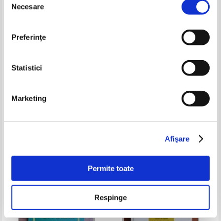
Necesare
consimțământului
Preferinţe
Statistici
Marketing
Elvira Iliescu Pranzini - Sfinx
Simon Fortin - Vernisajul
Pret:
10,00
Lei
Pret:
16,00Lei
10,40
Lei
Adaugă în coș
Adaugă în coș
Afişare
-35%
Permite toate
Respinge