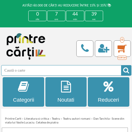
ASTĂZI 60.000 DE CĂRȚI AU REDUCERE ÎNTRE 15% ȘI 35%!📚
0
7
44
39
zile
ore
min
sec
0
0,00
Lei
Categorii
Noutati
Reduceri
Printre Carti
»
Literatura si critica
»
Teatru
»
Teatru autori romani
»
Dan Tarchila - Scene din
viata lui Vasile Lucaciu. Cetatea de piatra