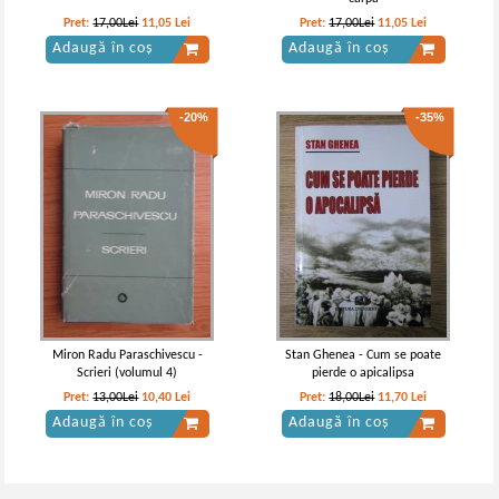
Pret:
17,00Lei
11,05
Lei
Pret:
17,00Lei
11,05
Lei
Adaugă în coș
Adaugă în coș
-20%
-35%
Miron Radu Paraschivescu -
Stan Ghenea - Cum se poate
Scrieri (volumul 4)
pierde o apicalipsa
Pret:
13,00Lei
10,40
Lei
Pret:
18,00Lei
11,70
Lei
Adaugă în coș
Adaugă în coș