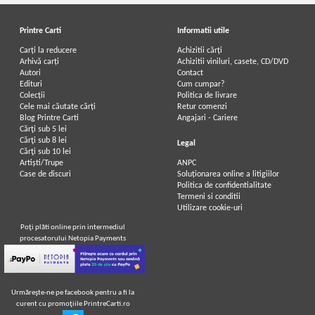
Printre Carti
Informatii utile
Carți la reducere
Achizitii cărți
Arhivă carți
Achizitii viniluri, casete, CD/DVD
Autori
Contact
Edituri
Cum cumpar?
Colecții
Politica de livrare
Cele mai căutate cărți
Retur comenzi
Blog Printre Carti
Angajari - Cariere
Cărţi sub 5 lei
Cărţi sub 8 lei
Legal
Cărţi sub 10 lei
Artiști/Trupe
ANPC
Case de discuri
Soluționarea online a litigiilor
Politica de confidentialitate
Termeni si conditii
Utilizare cookie-uri
Poţi plăti online prin intermediul
procesatorului Netopia Payments
Urmăreşte-ne pe facebook pentru a fi la
curent cu promoţiile PrintreCarti.ro