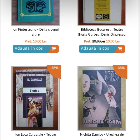
Ion Fintesteanu - De la clovnul
Biblioteca Bucuresti. Teatru
citire
(Horia Garbea, Denis Dinulescu,
etc)
Pret:
10,00
Lei
Pret:
20,00Lei
13,00
Lei
Adaugă în coș
Adaugă în coș
-35%
-35%
Ion Luca Caragiale - Teatru
Nichita Danilov - Urechea de
carpa