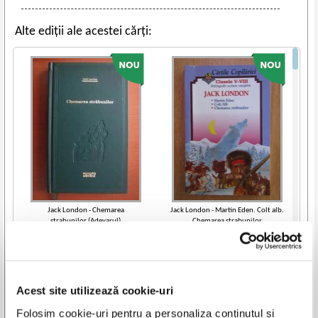
Alte ediții ale acestei cărți:
Jack London - Chemarea
Jack London - Martin Eden. Colt alb.
strabunilor (Adevarul)
Chemarea strabunilor
IN STOC
IN STOC
Pret:
15,00
Lei
Pret:
12,00
Lei
Adaugă în coș
Adaugă în coș
Acest site utilizează cookie-uri
-20%
-40%
Vezi toate edițiile »
Folosim cookie-uri pentru a personaliza conținutul și