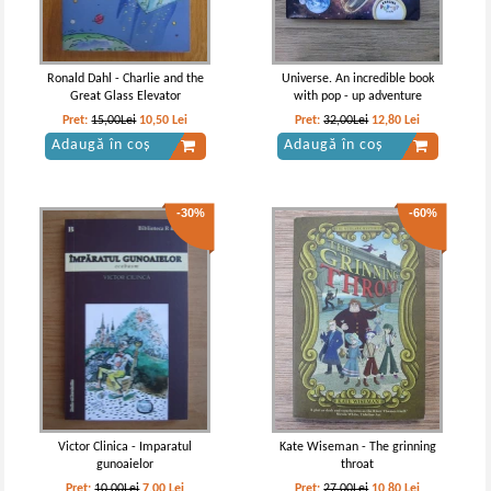
Ronald Dahl - Charlie and the
Universe. An incredible book
Great Glass Elevator
with pop - up adventure
Pret:
15,00Lei
10,50
Lei
Pret:
32,00Lei
12,80
Lei
Adaugă în coș
Adaugă în coș
-30%
-60%
Jack London - Chemarea
Jack London - Chemarea
strabunilor
strabunilor
Victor Clinica - Imparatul
Kate Wiseman - The grinning
gunoaielor
throat
Pret:
10,00Lei
7,00
Lei
Pret:
27,00Lei
10,80
Lei