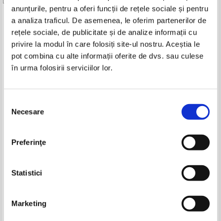
anunțurile, pentru a oferi funcții de rețele sociale și pentru
Produse din aceeasi categorie
a analiza traficul. De asemenea, le oferim partenerilor de
rețele sociale, de publicitate și de analize informații cu
-35%
-30%
privire la modul în care folosiți site-ul nostru. Aceștia le
pot combina cu alte informații oferite de dvs. sau culese
în urma folosirii serviciilor lor.
Jack London - Chemarea
Jack London - Chemarea
strabunilor
strabunilor
Selecția
IN STOC
IN STOC
Necesare
consimțământului
Pret:
10,00Lei
8,00
Lei
Pret:
12,00Lei
7,20
Lei
Adaugă în coș
Adaugă în coș
Preferinţe
Antologie de texte literare
Herbert Seyfarth - Guitel, puiul
pentru clasele V - VIII
de mistret
Pret:
13,00Lei
8,45
Lei
Pret:
11,00Lei
7,70
Lei
Statistici
Adaugă în coș
Adaugă în coș
Marketing
-20%
-30%