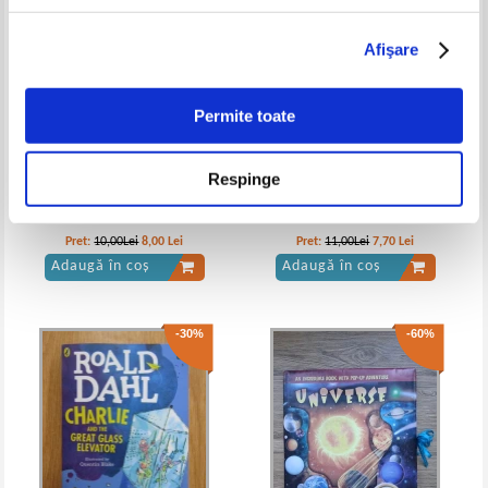
Afişare
Jack London - Chemarea
Jack London - Chemarea
strabunilor
strabunilor
Permite toate
Respinge
Mini brehm. Microenciclopedie
Robert Louis Stevenson -
a faunei romanesti. Pasaretul
Comoara din insula
Pret:
10,00Lei
8,00
Lei
Pret:
11,00Lei
7,70
Lei
Adaugă în coș
Adaugă în coș
-30%
-60%
Jack London - Chemarea
Jack London - Chemarea
strabunilor
strabunilor