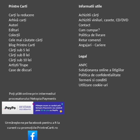
Printre Carti
Informatii utile
Carți la reducere
Achizitii cărți
Arhivă carți
Achizitii viniluri, casete, CD/DVD
Autori
Contact
Jack London - Chemarea
Jack London - Chemarea
Edituri
Cum cumpar?
strabunilor
strabunilor
Colecții
Politica de livrare
Cele mai căutate cărți
Retur comenzi
Blog Printre Carti
Angajari - Cariere
Cărţi sub 5 lei
Cărţi sub 8 lei
Legal
Cărţi sub 10 lei
Artiști/Trupe
ANPC
Case de discuri
Soluționarea online a litigiilor
Politica de confidentialitate
Termeni si conditii
Utilizare cookie-uri
Poţi plăti online prin intermediul
procesatorului Netopia Payments
Urmăreşte-ne pe facebook pentru a fi la
curent cu promoţiile PrintreCarti.ro
Jack London - Chemarea
Jack London - Chemarea
strabunilor
strabunilor