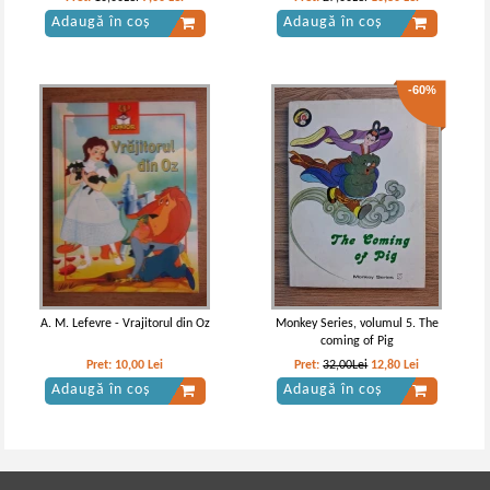
Adaugă în coș
Adaugă în coș
-60%
Jack London - Chemarea
Jack London - Chemarea
strabunilor
strabunilor
A. M. Lefevre - Vrajitorul din Oz
Monkey Series, volumul 5. The
coming of Pig
Pret:
10,00
Lei
Pret:
32,00Lei
12,80
Lei
Adaugă în coș
Adaugă în coș