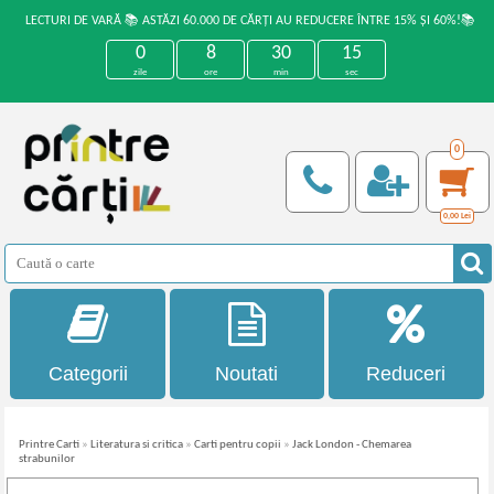
LECTURI DE VARĂ 📚 ASTĂZI 60.000 DE CĂRȚI AU REDUCERE ÎNTRE 15% ȘI 60%!📚
0
8
30
15
zile
ore
min
sec
0
0,00
Lei
Categorii
Noutati
Reduceri
Printre Carti
»
Literatura si critica
»
Carti pentru copii
»
Jack London - Chemarea
strabunilor