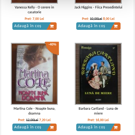
Vanessa Kelly - O cerere in
Jack Higgins - Fiica Presedintelui
casatorie
Pret:
7,00
Lei
Pret:
10,00Lei
8,00
Lei
Adaugă în coș
Adaugă în coș
-40%
Martina Cole - Noapte buna,
Barbara Cartland - Luna de
doamna
miere
Pret:
12,00Lei
7,20
Lei
Pret:
16,00
Lei
Adaugă în coș
Adaugă în coș