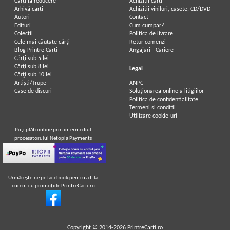
Carți la reducere
Achizitii cărți
Arhivă carți
Achizitii viniluri, casete, CD/DVD
Autori
Contact
Edituri
Cum cumpar?
Colecții
Politica de livrare
Cele mai căutate cărți
Retur comenzi
Blog Printre Carti
Angajari - Cariere
Cărţi sub 5 lei
Cărţi sub 8 lei
Legal
Cărţi sub 10 lei
Artiști/Trupe
ANPC
Case de discuri
Soluționarea online a litigiilor
Politica de confidentialitate
Termeni si conditii
Utilizare cookie-uri
Poţi plăti online prin intermediul
procesatorului Netopia Payments
Urmăreşte-ne pe facebook pentru a fi la
curent cu promoţiile PrintreCarti.ro
Copyright © 2014-2026
PrintreCarti.ro