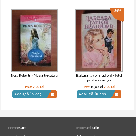
-30%
Nora Roberts - Magia trecutului
Barbara Taylor Bradford - Totul
pentru a castiga
Pret:
7,00
Lei
Pret:
10,00Lei
7,00
Lei
Adaugă în coș
Adaugă în coș
Printre Carti
Informatii utile