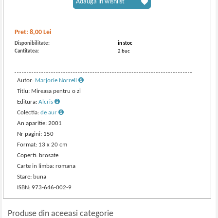
Adaugă în wishlist
Pret:
8,00
Lei
Disponibilitate:
in stoc
Cantitatea:
2 buc
Autor:
Marjorie Norrell
Titlu: Mireasa pentru o zi
Editura:
Alcris
Colectia:
de aur
An aparitie: 2001
Nr pagini: 150
Format: 13 x 20 cm
Coperti: brosate
Carte in limba: romana
Stare: buna
ISBN: 973-646-002-9
Produse din aceeasi categorie