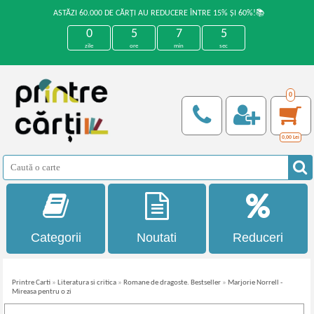
ASTĂZI 60.000 DE CĂRȚI AU REDUCERE ÎNTRE 15% ȘI 60%!📚
0
5
7
5
zile
ore
min
sec
0
0,00
Lei
Categorii
Noutati
Reduceri
Printre Carti
»
Literatura si critica
»
Romane de dragoste. Bestseller
»
Marjorie Norrell -
Mireasa pentru o zi