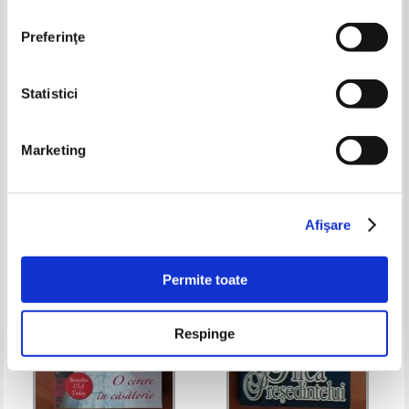
Preferinţe
Statistici
Mary Balogh - Pasiune si
Karen Robards - Infruntarea
prejudecata
inimilor
Marketing
Pret:
14,00Lei
9,10
Lei
Pret:
7,00
Lei
Adaugă în coș
Adaugă în coș
Afişare
-20%
Permite toate
Respinge