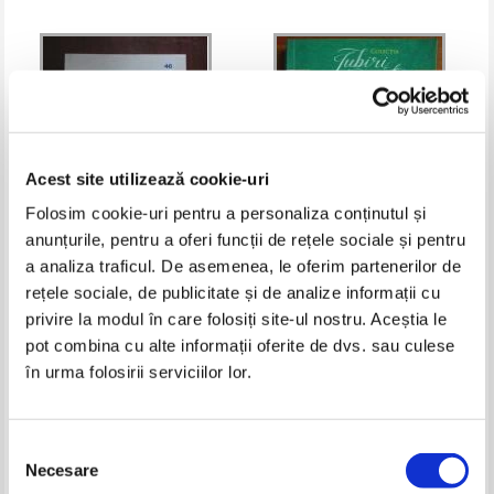
Acest site utilizează cookie-uri
Folosim cookie-uri pentru a personaliza conținutul și
anunțurile, pentru a oferi funcții de rețele sociale și pentru
a analiza traficul. De asemenea, le oferim partenerilor de
Becca Slipper - Puterea visului
Lenora Bell - Cucerirea unui
rețele sociale, de publicitate și de analize informații cu
duce
privire la modul în care folosiți site-ul nostru. Aceștia le
Pret:
16,00
Lei
Pret:
8,00
Lei
Adaugă în coș
Adaugă în coș
pot combina cu alte informații oferite de dvs. sau culese
în urma folosirii serviciilor lor.
-35%
Selecția
Necesare
consimțământului