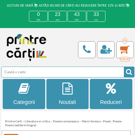
LECTURI DE VARĂ 📚 ASTĂZI 60.000 DE CĂRȚI AU REDUCERE ÎNTRE 15% ȘI 60%!📚
0
23
43
33
zile
ore
min
sec
0
0,00
Lei
Categorii
Noutati
Reduceri
Printre Carti
»
Literatura si critica
»
Poezie romaneasca
»
Marin Sorescu - Poezii. Poesie.
Poems (editie trilingva)