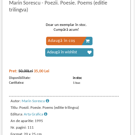
Marin Sorescu
-
Poezii. Poesie. Poems (editie
trilingva)
Doar un exemplar în stoc.
Cumpără acum!
Adaugă în coș
Adaugă în wishlist
Pret:
50,00Lei
35,00
Lei
Disponibilitate:
in stoc
Cantitatea:
1 buc
Autor:
Marin Sorescu
Titlu: Poezii. Poesie. Poems (editie trilingva)
Editura:
Arta Grafica
An de aparitie: 1995
Nr. pagini: 111
Format: 20 x 25 cm