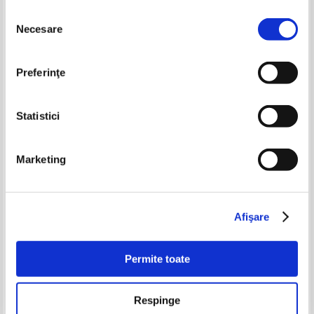
Selecția
Necesare
consimțământului
-30%
Preferinţe
Statistici
Marketing
Nichita Stanescu - Rosu vertical
Mihai Eminescu - Poezii (3
volume)
Pret:
38,00
Lei
Pret:
48,00Lei
33,60
Lei
Afişare
Adaugă în coș
Adaugă în coș
Permite toate
-20%
-20%
Respinge