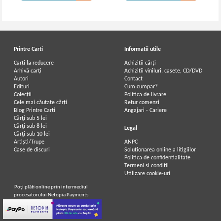
Printre Carti
Informatii utile
Carți la reducere
Achizitii cărți
Arhivă carți
Achizitii viniluri, casete, CD/DVD
Autori
Contact
Edituri
Cum cumpar?
Colecții
Politica de livrare
Cele mai căutate cărți
Retur comenzi
Blog Printre Carti
Angajari - Cariere
Cărţi sub 5 lei
Cărţi sub 8 lei
Legal
Cărţi sub 10 lei
Artiști/Trupe
ANPC
Case de discuri
Soluționarea online a litigiilor
Politica de confidentialitate
Termeni si conditii
Utilizare cookie-uri
Poţi plăti online prin intermediul
procesatorului Netopia Payments