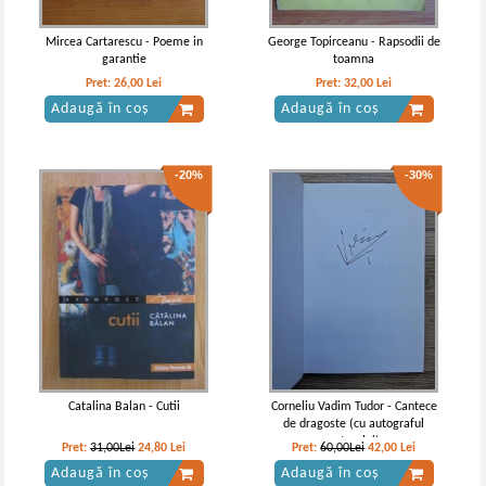
Mircea Cartarescu - Poeme in
George Topirceanu - Rapsodii de
garantie
toamna
Pret:
26,00
Lei
Pret:
32,00
Lei
Adaugă în coș
Adaugă în coș
-20%
-30%
Catalina Balan - Cutii
Corneliu Vadim Tudor - Cantece
de dragoste (cu autograful
autorului)
Pret:
31,00Lei
24,80
Lei
Pret:
60,00Lei
42,00
Lei
Adaugă în coș
Adaugă în coș