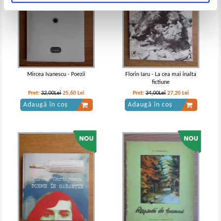
Mircea Ivanescu - Poezii
Florin Iaru - La cea mai inalta
fictiune
Pret:
32,00Lei
25,60
Lei
Pret:
34,00Lei
27,20
Lei
Adaugă în coș
Adaugă în coș