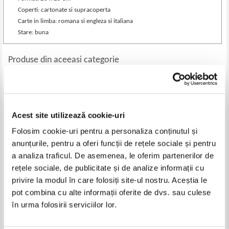
Coperti: cartonate si supracoperta
Carte in limba: romana si engleza si italiana
Stare: buna
Produse din aceeasi categorie
-20%
Acest site utilizează cookie-uri
Folosim cookie-uri pentru a personaliza conținutul și
anunțurile, pentru a oferi funcții de rețele sociale și pentru
a analiza traficul. De asemenea, le oferim partenerilor de
rețele sociale, de publicitate și de analize informații cu
privire la modul în care folosiți site-ul nostru. Aceștia le
pot combina cu alte informații oferite de dvs. sau culese
Gellu Naum - Copacul-animal
Mihai Eminescu - Opere
(volumul 1)
în urma folosirii serviciilor lor.
Pret:
55,00
Lei
Pret:
43,00Lei
34,40
Lei
Adaugă în coș
Adaugă în coș