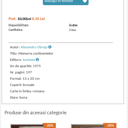
Adaugă în wishlist
Pret:
10,00Lei
6,50
Lei
Disponibilitate:
in stoc
Cantitatea:
2 buc
Autor:
Alexandru Obreja
Titlu: Memoria continentelor
Editura:
Junimea
An de aparitie: 1975
Nr. pagini: 197
Format: 13 x 20 cm
Coperti: brosate
Carte in limba: romana
Stare: buna
Produse din aceeasi categorie
-25%
-25%