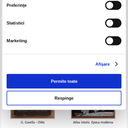
Preferinţe
Statistici
Nae Popescu - Muntii Capatanii
Fritz Rudolph - Varfuri fara zei
(Colectia Muntii Nostri)
Pret:
11,00Lei
8,25
Lei
Pret:
10,00Lei
6,50
Lei
Marketing
Adaugă în coș
Adaugă în coș
-35%
-30%
Afişare
Permite toate
Respinge
G. Gavrila - Chile
Atlas Istoric. Epoca moderna