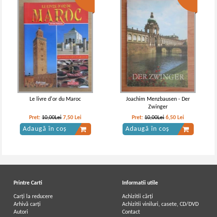
Le livre d'or du Maroc
Joachim Menzbausen - Der
Zwinger
Pret:
10,00Lei
7,50
Lei
Pret:
10,00Lei
6,50
Lei
Adaugă în coș
Adaugă în coș
Printre Carti
Informatii utile
Carți la reducere
Achizitii cărți
Arhivă carți
Achizitii viniluri, casete, CD/DVD
Autori
Contact