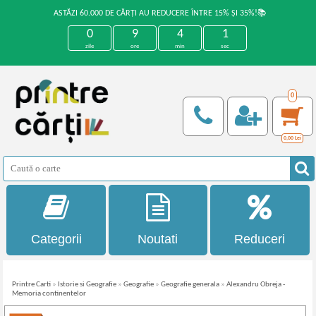
ASTĂZI 60.000 DE CĂRȚI AU REDUCERE ÎNTRE 15% ȘI 35%!📚
0
9
4
1
zile
ore
min
sec
0
0,00
Lei
Categorii
Noutati
Reduceri
Printre Carti
»
Istorie si Geografie
»
Geografie
»
Geografie generala
»
Alexandru Obreja -
Memoria continentelor