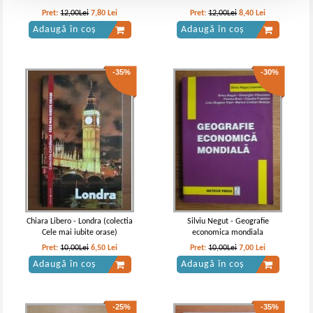
Pret:
12,00Lei
7,80
Lei
Pret:
12,00Lei
8,40
Lei
Adaugă în coș
Adaugă în coș
-35%
-30%
Chiara Libero - Londra (colectia
Silviu Negut - Geografie
Cele mai iubite orase)
economica mondiala
Pret:
10,00Lei
6,50
Lei
Pret:
10,00Lei
7,00
Lei
Adaugă în coș
Adaugă în coș
-25%
-35%