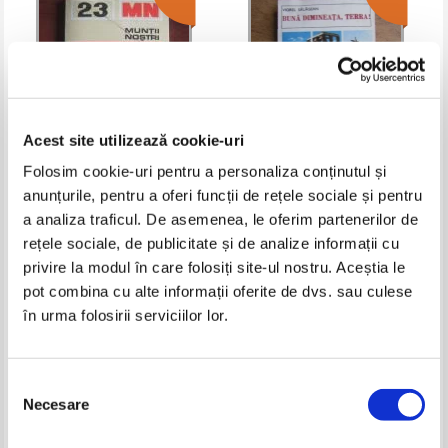
Acest site utilizează cookie-uri
Folosim cookie-uri pentru a personaliza conținutul și
anunțurile, pentru a oferi funcții de rețele sociale și pentru
Dan Balteanu, Nicolae
Viorel Salagean - Buna
a analiza traficul. De asemenea, le oferim partenerilor de
Bacaintan - Postavaru (colectia
dimineata, Terra
Muntii Nostri)
rețele sociale, de publicitate și de analize informații cu
Pret:
10,00Lei
7,50
Lei
Pret:
10,00Lei
7,50
Lei
Adaugă în coș
Adaugă în coș
privire la modul în care folosiți site-ul nostru. Aceștia le
pot combina cu alte informații oferite de dvs. sau culese
în urma folosirii serviciilor lor.
-25%
-35%
Selecția
Necesare
consimțământului