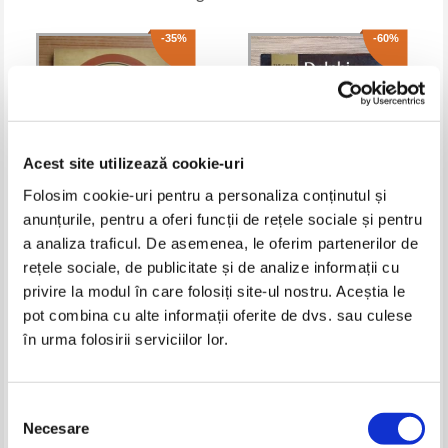
-35%
-60%
Acest site utilizează cookie-uri
Folosim cookie-uri pentru a personaliza conținutul și
anunțurile, pentru a oferi funcții de rețele sociale și pentru
a analiza traficul. De asemenea, le oferim partenerilor de
Petre Oprea - Cronicari si critici
Manolis Andronicos - The greek
rețele sociale, de publicitate și de analize informații cu
de arta in presa bucuresteana
museums Delphi
din primul deceniu al secolului
privire la modul în care folosiți site-ul nostru. Aceștia le
Pret:
34,00Lei
22,10
Lei
Pret:
32,00Lei
12,80
Lei
XX
Adaugă în coș
Adaugă în coș
pot combina cu alte informații oferite de dvs. sau culese
în urma folosirii serviciilor lor.
-60%
Selecția
Necesare
consimțământului