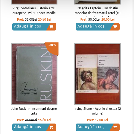
Virgil Vatasianu - Istoria artei
Negoita Laptoiu - Un destin
europene, vol 1. Epoca medie
modelat de freamatul artei (cu
autograful autorului)
Pret:
32,00Lei
20,80
Lei
Pret:
50,00Lei
20,00
Lei
Adaugă în coș
Adaugă în coș
-30%
John Ruskin - Insemnari despre
Irving Stone - Agonie si extaz (2
arta
volume)
Pret:
24,00Lei
16,80
Lei
Pret:
12,00
Lei
Adaugă în coș
Adaugă în coș