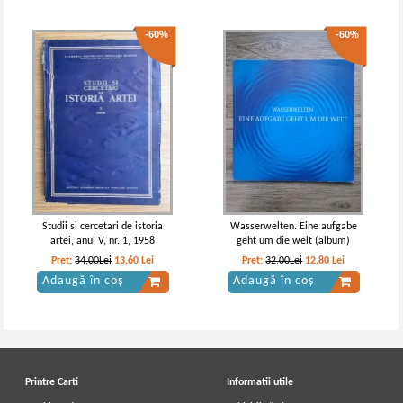
-60%
-60%
Studii si cercetari de istoria
Wasserwelten. Eine aufgabe
artei, anul V, nr. 1, 1958
geht um die welt (album)
Pret:
34,00Lei
13,60
Lei
Pret:
32,00Lei
12,80
Lei
Adaugă în coș
Adaugă în coș
Printre Carti
Informatii utile