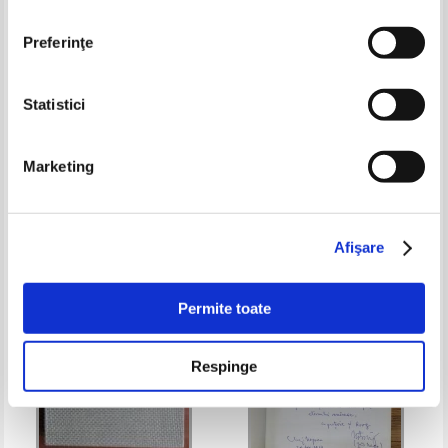
Preferinţe
Statistici
Marx, Engels - Despre arta
Claude Roger Marx - Les
(volumul 1)
impressionnistes
Marketing
Pret:
17,00
Lei
Pret:
37,00Lei
14,80
Lei
Adaugă în coș
Adaugă în coș
Afişare
-35%
-60%
Permite toate
Respinge