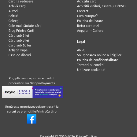
Carți la reducere
Achizitii cărți
Arhivă carți
Achizitii viniluri, casete, CD/DVD
Autori
Contact
Edituri
Cum cumpar?
Colecții
Politica de livrare
Cele mai căutate cărți
Retur comenzi
Blog Printre Carti
Angajari - Cariere
Cărţi sub 5 lei
Cărţi sub 8 lei
Legal
Cărţi sub 10 lei
Artiști/Trupe
ANPC
Case de discuri
Soluționarea online a litigiilor
Politica de confidentialitate
Termeni si conditii
Utilizare cookie-uri
Poţi plăti online prin intermediul
procesatorului Netopia Payments
Urmăreşte-ne pe facebook pentru a fi la
curent cu promoţiile PrintreCarti.ro
Copyright © 2014-2026
PrintreCarti.ro