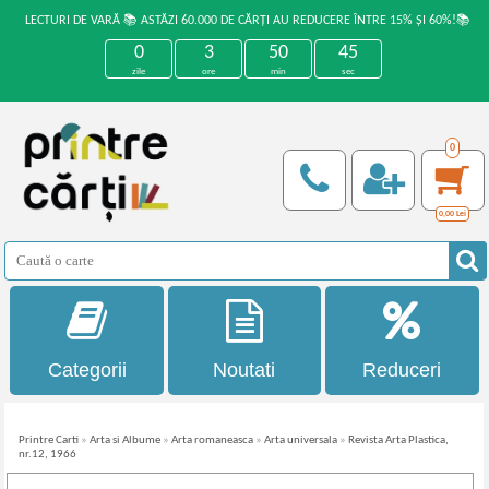
LECTURI DE VARĂ 📚 ASTĂZI 60.000 DE CĂRȚI AU REDUCERE ÎNTRE 15% ȘI 60%!📚
0
3
50
45
zile
ore
min
sec
0
0,00
Lei
Categorii
Noutati
Reduceri
Printre Carti
»
Arta si Albume
»
Arta romaneasca
»
Arta universala
»
Revista Arta Plastica,
nr.12, 1966