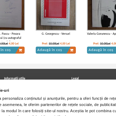
. Pascu - Povara
G. Georgescu - Versuri
Valeriu Gorunescu - A
i (cu autograful
utorului)
0,00Lei
4,00
Lei
Pret:
10,00Lei
4,00
Lei
Pret:
10,00Lei
4,0
în coș
Adaugă în coș
Adaugă în coș
Informatii utile
Legal
ANPC
Achizitii cărți
ie-uri
Achizitii viniluri, casete, CD/DVD
Soluționarea online a litigiilor
Contact
Politica de confidentialitate
personaliza conținutul și anunțurile, pentru a oferi funcții de rețe
Cum cumpar?
Termeni si conditii
Politica de livrare
Utilizare cookie-uri
De asemenea, le oferim partenerilor de rețele sociale, de publicitat
Retur comenzi
e la modul în care folosiți site-ul nostru. Aceștia le pot combina c
Angajari - Cariere