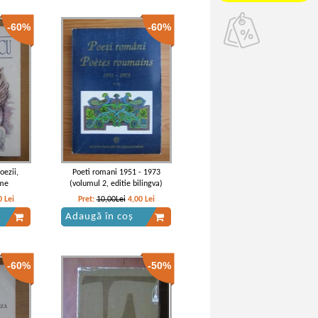
-60%
-60%
oezii,
Poeti romani 1951 - 1973
ume
(volumul 2, editie bilingva)
0
Lei
Pret:
10,00Lei
4,00
Lei
Adaugă în coș
-60%
-50%