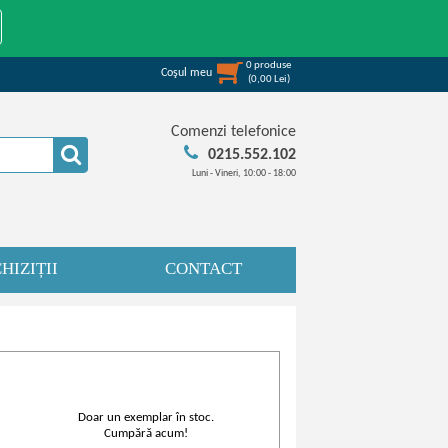
0
produse
Coşul meu
(
0,00
Lei
)
Comenzi telefonice
0215.552.102
Luni - Vineri, 10:00 - 18:00
HIZIȚII
CONTACT
Doar un exemplar în stoc.
Cumpără acum!