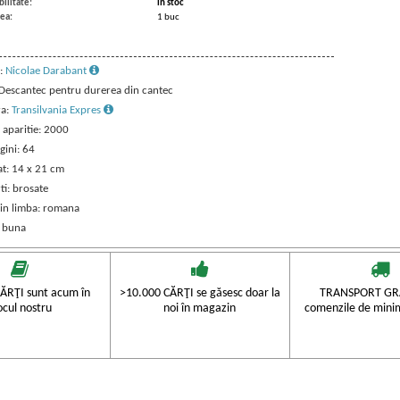
ilitate:
in stoc
ea:
1 buc
:
Nicolae Darabant
: Descantec pentru durerea din cantec
ra:
Transilvania Expres
 aparitie: 2000
gini: 64
t: 14 x 21 cm
ti: brosate
 in limba: romana
: buna
ĂRŢI sunt acum în
>10.000 CĂRŢI se găsesc doar la
TRANSPORT GRA
ocul nostru
noi în magazin
comenzile de mini