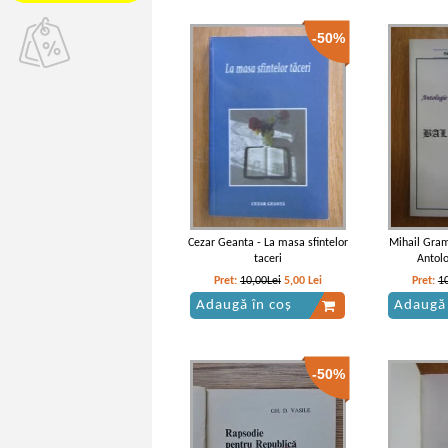
-50%
Cezar Geanta - La masa sfintelor
Mihail Gram
taceri
Antolo
co
Pret:
10,00Lei
5,00
Lei
Pret:
1
Adaugă în coș
Adaugă 
-50%