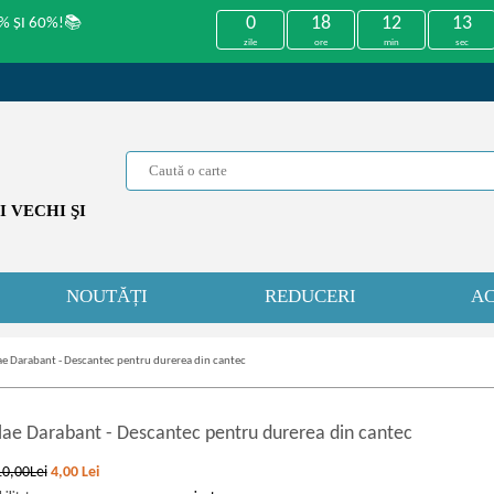
0
18
12
13
% ȘI 60%!📚
zile
ore
min
sec
 VECHI ŞI
NOUTĂȚI
REDUCERI
AC
ae Darabant - Descantec pentru durerea din cantec
lae Darabant
-
Descantec pentru durerea din cantec
10,00Lei
4,00
Lei