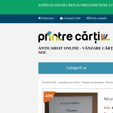
ASTĂZI 60.000 DE CĂRȚI AU REDUCERE ÎNTRE 15
Conectare
Creează Cont
Cum cumpăr
ANTICARIAT ONLINE - VÂNZARE CĂRŢI
NOI
Categorii
Printre Carti
»
Literatura si critica
»
Poezie romaneasca
»
Nicol
-60%
Nico
Pret: