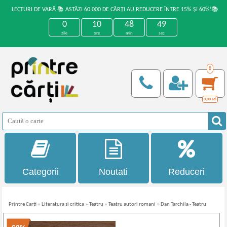
LECTURI DE VARĂ 📚 ASTĂZI 60.000 DE CĂRȚI AU REDUCERE ÎNTRE 15% ȘI 60%!📚
0
10
48
49
zile
ore
min
sec
0
0,00
Lei
Categorii
Noutati
Reduceri
Printre Carti
»
Literatura si critica
»
Teatru
»
Teatru autori romani
»
Dan Tarchila - Teatru