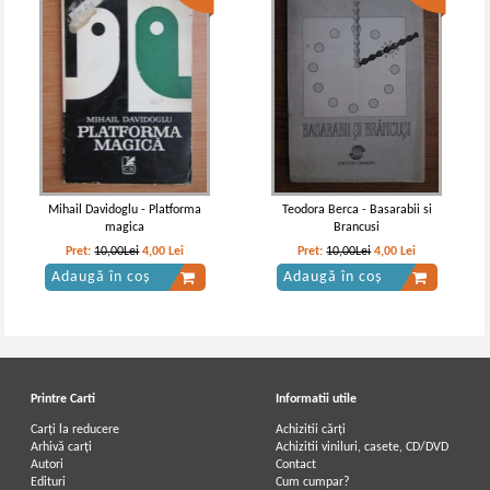
Mihail Davidoglu - Platforma
Teodora Berca - Basarabii si
magica
Brancusi
Pret:
10,00Lei
4,00
Lei
Pret:
10,00Lei
4,00
Lei
Adaugă în coș
Adaugă în coș
Printre Carti
Informatii utile
Carți la reducere
Achizitii cărți
Arhivă carți
Achizitii viniluri, casete, CD/DVD
Autori
Contact
Edituri
Cum cumpar?