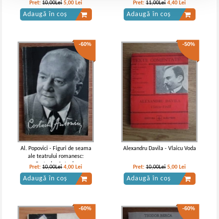
Pret:
10,00Lei
5,00
Lei
Pret:
11,00Lei
4,40
Lei
Adaugă în coș
Adaugă în coș
-60%
-50%
Al. Popovici - Figuri de seama
Alexandru Davila - Vlaicu Voda
ale teatrului romanesc:
Costache Antoniu
Pret:
10,00Lei
4,00
Lei
Pret:
10,00Lei
5,00
Lei
Adaugă în coș
Adaugă în coș
-60%
-60%