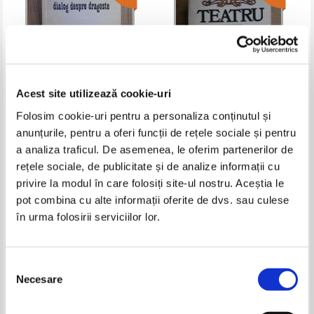
Acest site utilizează cookie-uri
Folosim cookie-uri pentru a personaliza conținutul și
anunțurile, pentru a oferi funcții de rețele sociale și pentru
Horia Deleanu - Dialog despre
George Mihail Zamfirescu -
dragoste
Teatru
a analiza traficul. De asemenea, le oferim partenerilor de
Pret:
11,00Lei
4,40
Lei
Pret:
10,00Lei
4,00
Lei
rețele sociale, de publicitate și de analize informații cu
Adaugă în coș
Adaugă în coș
privire la modul în care folosiți site-ul nostru. Aceștia le
pot combina cu alte informații oferite de dvs. sau culese
în urma folosirii serviciilor lor.
-60%
-60%
Selecția
Necesare
consimțământului