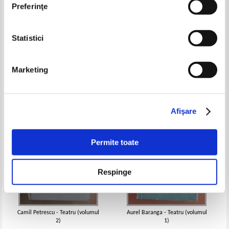
Preferinţe
Statistici
Ion Luca Caragiale - Teatru
Virgil Bradateanu - Drama
istorica nationala
Pret:
12,00Lei
4,80
Lei
Pret:
10,00Lei
4,00
Lei
Marketing
Adaugă în coș
Adaugă în coș
-50%
-60%
Afişare
Permite toate
Respinge
Camil Petrescu - Teatru (volumul
Aurel Baranga - Teatru (volumul
2)
1)