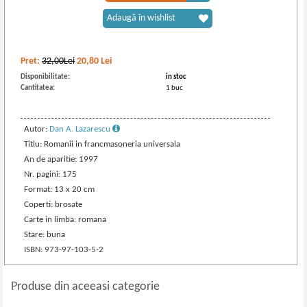
Adaugă în wishlist
Pret:
32,00Lei
20,80
Lei
Disponibilitate:
in stoc
Cantitatea:
1 buc
Autor:
Dan A. Lazarescu
Titlu: Romanii in francmasoneria universala
An de aparitie: 1997
Nr. pagini: 175
Format: 13 x 20 cm
Coperti: brosate
Carte in limba: romana
Stare: buna
ISBN: 973-97-103-5-2
Produse din aceeasi categorie