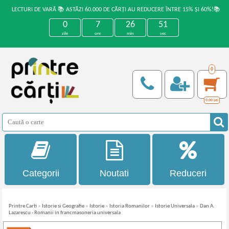
LECTURI DE VARĂ 📚 ASTĂZI 60.000 DE CĂRȚI AU REDUCERE ÎNTRE 15% ȘI 60%!📚
0
7
26
50
zile
ore
min
sec
0
0,00
Lei
Categorii
Noutati
Reduceri
Printre Carti
»
Istorie si Geografie
»
Istorie
»
Istoria Romanilor
»
Istorie Universala
»
Dan A.
Lazarescu - Romanii in francmasoneria universala