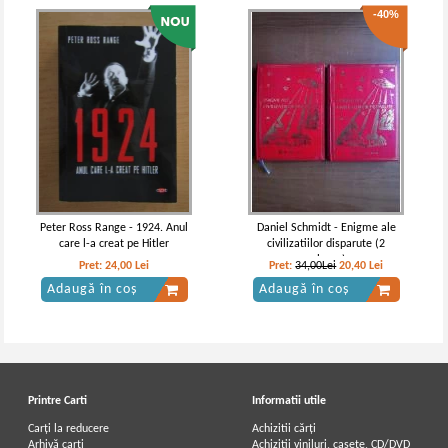
-40%
Peter Ross Range - 1924. Anul
Daniel Schmidt - Enigme ale
care l-a creat pe Hitler
civilizatiilor disparute (2
volume)
Pret:
24,00
Lei
Pret:
34,00Lei
20,40
Lei
Adaugă în coș
Adaugă în coș
Printre Carti
Informatii utile
Carți la reducere
Achizitii cărți
Arhivă carți
Achizitii viniluri, casete, CD/DVD