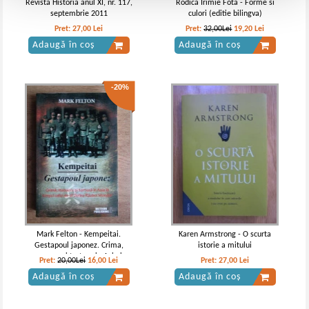
Revista Historia anul XI, nr. 117,
Rodica Irimie Fota - Forme si
septembrie 2011
culori (editie bilingva)
Pret:
27,00
Lei
Pret:
32,00Lei
19,20
Lei
Adaugă în coș
Adaugă în coș
-20%
Mark Felton - Kempeitai.
Karen Armstrong - O scurta
Gestapoul japonez. Crima,
istorie a mitului
masacru si tortura in Asia in
Pret:
20,00Lei
16,00
Lei
Pret:
27,00
Lei
timpul celui de-al Doilea Razboi
Adaugă în coș
Adaugă în coș
Mondial