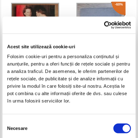
-60%
Acest site utilizează cookie-uri
Folosim cookie-uri pentru a personaliza conținutul și
anunțurile, pentru a oferi funcții de rețele sociale și pentru
12 ani cu Hitler 1933 - 1945.
K. D. Ușinski. K. D. Ușinski în
a analiza traficul. De asemenea, le oferim partenerilor de
Marturia secretarei particulare a
portrete, ilustrații și documente
rețele sociale, de publicitate și de analize informații cu
lui Hitler
Pret:
21,00
Lei
Pret:
43,00Lei
17,20
Lei
privire la modul în care folosiți site-ul nostru. Aceștia le
Adaugă în coș
Adaugă în coș
pot combina cu alte informații oferite de dvs. sau culese
în urma folosirii serviciilor lor.
-60%
-20%
Selecția
Necesare
consimțământului