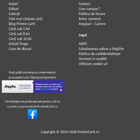
Autori
Contact
Edituri
Cum cumpar?
Colecții
Politica de livrare
Cele mai căutate cărți
Retur comenzi
Blog Printre Carti
Angajari - Cariere
Cărţi sub 5 lei
Cărţi sub 8 lei
Legal
Cărţi sub 10 lei
Artiști/Trupe
ANPC
Case de discuri
Soluționarea online a litigiilor
Politica de confidentialitate
Termeni si conditii
Utilizare cookie-uri
Poţi plăti online prin intermediul
procesatorului Netopia Payments
Urmăreşte-ne pe facebook pentru a fi la
curent cu promoţiile PrintreCarti.ro
Copyright © 2014-2026
PrintreCarti.ro