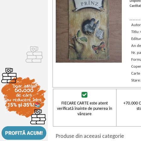
Disponib
Cantitat
Autor
Titlu:
Editu
An de
Nr. pa
Forma
Coper
Carte
Stare
FIECARE CARTE este atent
+70.000 C
verificată înainte de punerea în
st
vânzare
Produse din aceeasi categorie