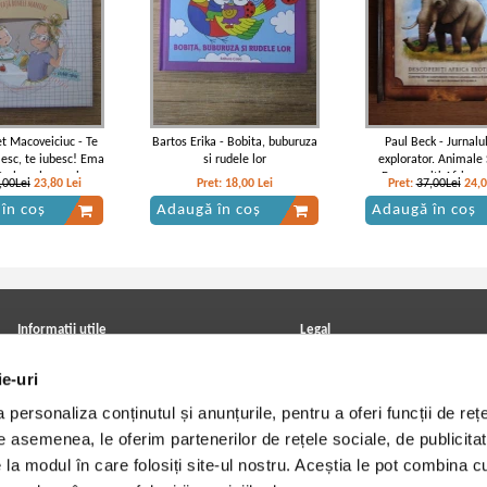
et Macoveiciuc - Te
Bartos Erika - Bobita, buburuza
Paul Beck - Jurnalu
esc, te iubesc! Ema
si rudele lor
explorator. Animale 
vata bunele maniere
Descoperiti Africa e
,00Lei
23,80
Lei
Pret:
18,00
Lei
Pret:
37,00Lei
24,
în coș
Adaugă în coș
Adaugă în coș
Informatii utile
Legal
ANPC
Achizitii cărți
ie-uri
Achizitii viniluri, casete, CD/DVD
Soluționarea online a litigiilor
Contact
Politica de confidentialitate
personaliza conținutul și anunțurile, pentru a oferi funcții de rețe
Cum cumpar?
Termeni si conditii
Politica de livrare
Utilizare cookie-uri
De asemenea, le oferim partenerilor de rețele sociale, de publicitat
Retur comenzi
e la modul în care folosiți site-ul nostru. Aceștia le pot combina c
Angajari - Cariere