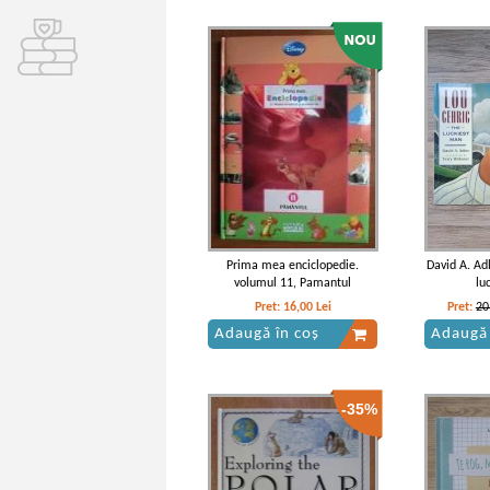
Prima mea enciclopedie.
David A. Adl
volumul 11, Pamantul
lu
Pret:
16,00
Lei
Pret:
20
Adaugă în coș
Adaugă 
-35%