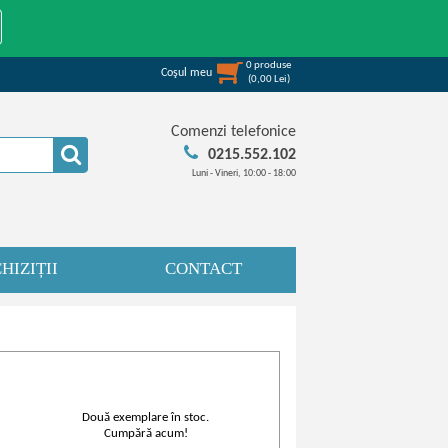
0
produse
Coşul meu
(
0,00
Lei
)
Comenzi telefonice
0215.552.102
Luni - Vineri, 10:00 - 18:00
HIZIȚII
CONTACT
Două exemplare în stoc.
Cumpără acum!