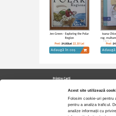
Jen Green - Exploring the Polar
Ioana Chic
Region
rog, multum
si Eric in
Pret:
34,00Lei
22,10
Lei
Pret:
34
Adaugă în coș
Adaugă 
Printre Carti
Carți la reducere
Acest site utilizează cook
Arhivă carți
Autori
Folosim cookie-uri pentru a 
Edituri
Colecții
pentru a analiza traficul. 
Cele mai căutate cărți
analize informații cu privir
Blog Printre Carti
Cărţi sub 5 lei