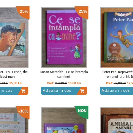
-25%
-25%
er - Lou Cehric, the
Susan Meredith - Ce se intampla
Peter Pan. Repovesti
ckiest man
cu mine?
romanul lui J. M. B
,00Lei
15,00
Lei
Pret:
20,00Lei
15,00
Lei
Pret:
27,00Lei
17,
în coș
Adaugă în coș
Adaugă în coș
-30%