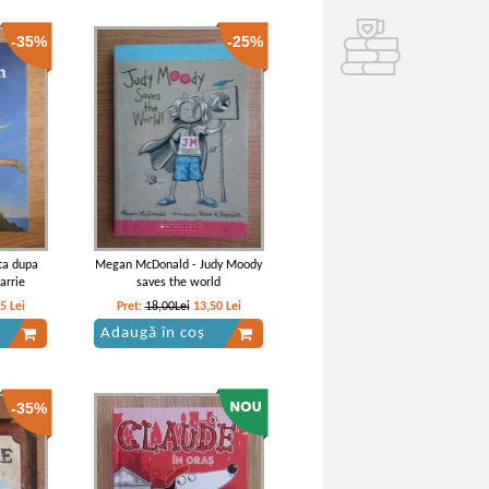
-35%
-25%
ta dupa
Megan McDonald - Judy Moody
arrie
saves the world
55
Lei
Pret:
18,00Lei
13,50
Lei
Adaugă în coș
-35%