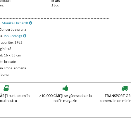
ilitate:
in stoc
ea:
2 buc
:
Monika Ehrhardt
 Concert de pranz
ra:
Ion Creanga
 aparitie: 1982
gini: 18
t: 16 x 35 cm
ti: brosate
 in limba: romana
: buna
ĂRŢI sunt acum în
>10.000 CĂRŢI se găsesc doar la
TRANSPORT GRA
ocul nostru
noi în magazin
comenzile de mini