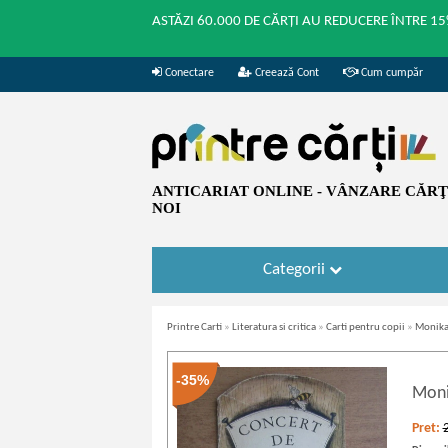
ASTĂZI 60.000 DE CĂRȚI AU REDUCERE ÎNTRE 15
Conectare
Creează Cont
Cum cumpăr
ANTICARIAT ONLINE - VÂNZARE CĂRŢI
NOI
Categorii
Printre Carti
»
Literatura si critica
»
Carti pentru copii
»
Monika 
-35%
Moni
Pret: