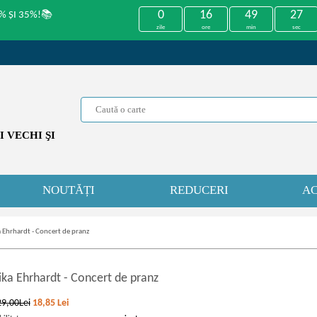
0
16
49
27
% ȘI 35%!📚
zile
ore
min
sec
 VECHI ŞI
NOUTĂȚI
REDUCERI
AC
Ehrhardt - Concert de pranz
ka Ehrhardt
-
Concert de pranz
29,00Lei
18,85
Lei