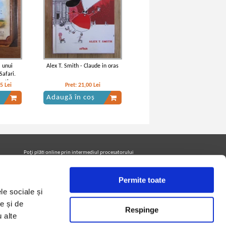
l unui
Alex T. Smith - Claude in oras
Safari.
xotica
05
Lei
Pret:
21,00
Lei
Adaugă în coș
Poţi plăti online prin intermediul procesatorului
Netopia Payments
Permite toate
le sociale și
Urmăreşte-ne pe facebook pentru a fi la curent cu
promoţiile PrintreCarti.ro
e și de
Respinge
u alte