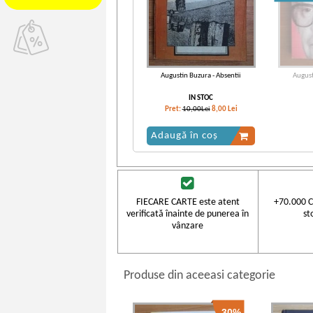
Augustin Buzura - Absentii
August
IN STOC
Pret:
10,00Lei
8,00
Lei
Adaugă în coș
FIECARE CARTE este atent
+70.000 C
verificată înainte de punerea în
st
vânzare
Produse din aceeasi categorie
-30%