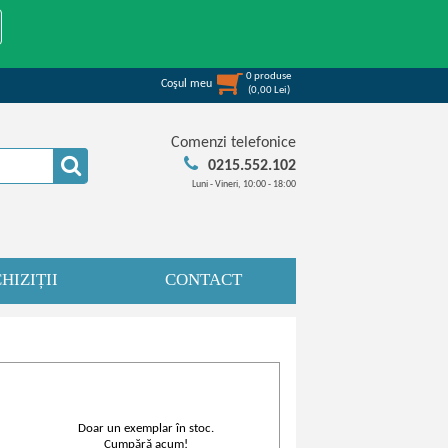
0
produse
Coşul meu
(
0,00
Lei
)
Comenzi telefonice
0215.552.102
Luni - Vineri, 10:00 - 18:00
HIZIȚII
CONTACT
Doar un exemplar în stoc.
Cumpără acum!