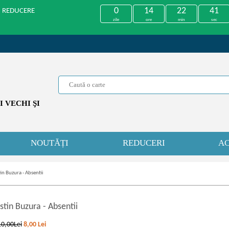
0
14
22
41
U REDUCERE
zile
ore
min
sec
 VECHI ŞI
NOUTĂȚI
REDUCERI
AC
in Buzura - Absentii
stin Buzura
-
Absentii
10,00Lei
8,00
Lei