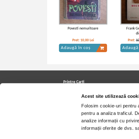
Povesti nemuritoare
Frank Ge
di
Pret:
10,00
Lei
Pret:
1
Adaugă în coș
Adaugă 
Printre Carti
Carți la reducere
Acest site utilizează cook
Arhivă carți
Autori
Folosim cookie-uri pentru a 
Edituri
Colecții
pentru a analiza traficul. 
Cele mai căutate cărți
analize informații cu privir
Blog Printre Carti
Cărţi sub 5 lei
informații oferite de dvs. sa
Cărţi sub 8 lei
Cărţi sub 10 lei