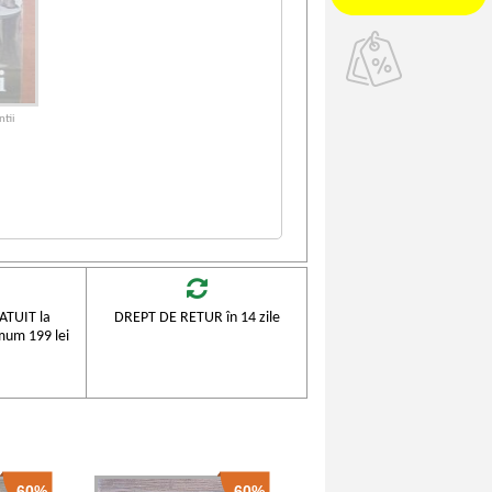
ntii
TUIT la
DREPT DE RETUR în 14 zile
mum 199 lei
-60%
-60%