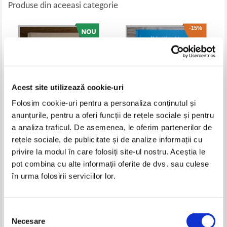
Produse din aceeasi categorie
-15%
Acest site utilizează cookie-uri
Folosim cookie-uri pentru a personaliza conținutul și
anunțurile, pentru a oferi funcții de rețele sociale și pentru
a analiza traficul. De asemenea, le oferim partenerilor de
Pateric egyptean
Medieval Mount Athos between
rețele sociale, de publicitate și de analize informații cu
wealth and poverty
privire la modul în care folosiți site-ul nostru. Aceștia le
Pret:
65,00
Lei
Pret:
250,00Lei
212,50
Lei
pot combina cu alte informații oferite de dvs. sau culese
Adaugă în coș
Adaugă în coș
în urma folosirii serviciilor lor.
-15%
-20%
Selecția
Necesare
consimțământului