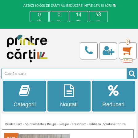
ASTĂZI 60.000 DE CĂRȚI AU REDUCERE ÎNTRE 15% ȘI 60%!📚
0
0
14
57
zile
ore
min
sec
0
0,00
Lei
Categorii
Noutati
Reduceri
Printre Carti
»
Spiritualitate si Religie
»
Religie
»
Crestinism
»
Biblia sau Sfanta Scriptura