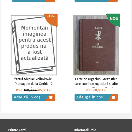
-15%
Sfantul Nicolae Velimirovici -
Carte de rugaciuni. Acatistier
Proloagele de la Onrida (2
care cuprinde rugaciuni si alte
volume)
canoane umilicioase (facsimil
Pret:
100,00Lei
85,00
Lei
Pret:
60,00
Lei
1861)
Adaugă în coș
Adaugă în coș
Printre Carti
Informatii utile