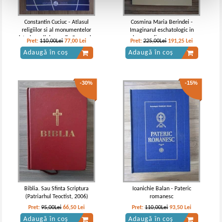
Constantin Cuciuc - Atlasul
Cosmina Maria Berindei -
religiilor si al monumentelor
Imaginarul eschatologic in
istorice religioase din Romania
iconografia romaneasca
Pret:
110,00Lei
77,00
Lei
Pret:
225,00Lei
191,25
Lei
Adaugă în coș
Adaugă în coș
-30%
-15%
Biblia. Sau Sfinta Scriptura
Ioanichie Balan - Pateric
(Patriarhul Teoctist, 2006)
romanesc
Pret:
95,00Lei
66,50
Lei
Pret:
110,00Lei
93,50
Lei
Adaugă în coș
Adaugă în coș