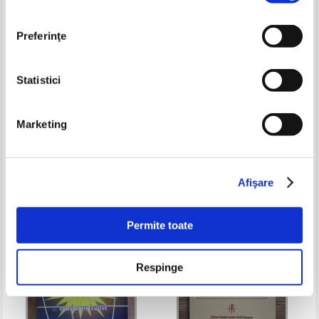
Preferinţe
Statistici
Filocalia Sfintelor nevointe ale
Jean - Claude Larchet -
Marketing
desavarsirii (volumul 5)
Terapeutica bolilor spirituale
Pret:
100,00Lei
85,00
Lei
Pret:
75,00Lei
60,00
Lei
Adaugă în coș
Adaugă în coș
Afişare
-30%
-15%
Permite toate
Respinge