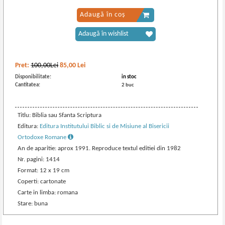
Adaugă în coș
Adaugă în wishlist
Pret:
100,00Lei
85,00
Lei
Disponibilitate:
in stoc
Cantitatea:
2 buc
Titlu: Biblia sau Sfanta Scriptura
Editura:
Editura Institutului Biblic si de Misiune al Bisericii
Ortodoxe Romane
An de aparitie: aprox 1991. Reproduce textul editiei din 1982
Nr. pagini: 1414
Format: 12 x 19 cm
Coperti: cartonate
Carte in limba: romana
Stare: buna