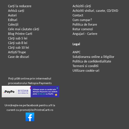
Carți la reducere
Achizitii cărți
Arhivă carți
Achizitii viniluri, casete, CD/DVD
Autori
Contact
Edituri
Cum cumpar?
Colecții
Politica de livrare
Cele mai căutate cărți
Retur comenzi
Blog Printre Carti
Angajari - Cariere
Cărţi sub 5 lei
Cărţi sub 8 lei
Legal
Cărţi sub 10 lei
Artiști/Trupe
ANPC
Case de discuri
Soluționarea online a litigiilor
Politica de confidentialitate
Termeni si conditii
Utilizare cookie-uri
Poţi plăti online prin intermediul
procesatorului Netopia Payments
Urmăreşte-ne pe facebook pentru a fi la
curent cu promoţiile PrintreCarti.ro