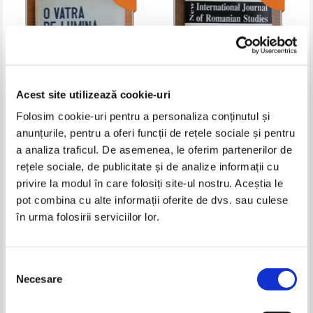
Acest site utilizează cookie-uri
Folosim cookie-uri pentru a personaliza conținutul și
anunțurile, pentru a oferi funcții de rețele sociale și pentru
O vatra de lumina
Revista International journal of
romanian studies. Nr. 1 - 2, 1998
a analiza traficul. De asemenea, le oferim partenerilor de
Pret:
10,00Lei
8,00
Lei
Pret:
10,00Lei
6,50
Lei
rețele sociale, de publicitate și de analize informații cu
Adaugă în coș
Adaugă în coș
privire la modul în care folosiți site-ul nostru. Aceștia le
pot combina cu alte informații oferite de dvs. sau culese
în urma folosirii serviciilor lor.
-35%
-35%
Selecția
Necesare
consimțământului