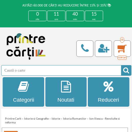
ASTĂZI 60.000 DE CĂRȚI AU REDUCERE ÎNTRE 15% ȘI 35%!📚
0
11
40
15
zile
ore
min
sec
0
0,00
Lei
Categorii
Noutati
Reduceri
Printre Carti
»
Istorie si Geografie
»
Istorie
»
Istoria Romanilor
»
Ion Iliescu - Revolutie si
reforma