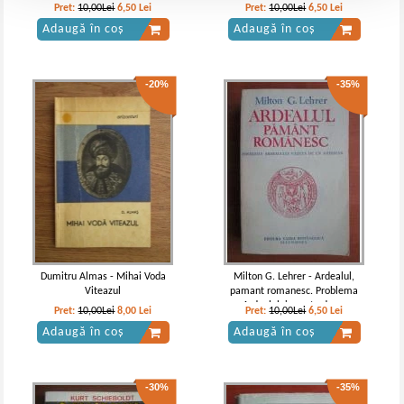
1966
Pret:
10,00Lei
6,50
Lei
Pret:
10,00Lei
6,50
Lei
Adaugă în coș
Adaugă în coș
-20%
-35%
Dumitru Almas - Mihai Voda
Milton G. Lehrer - Ardealul,
Viteazul
pamant romanesc. Problema
Ardealului vazuta de un
Pret:
10,00Lei
8,00
Lei
Pret:
10,00Lei
6,50
Lei
american
Adaugă în coș
Adaugă în coș
-30%
-35%