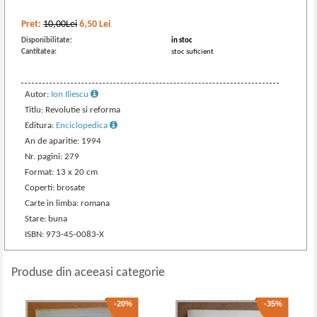
Pret:
10,00Lei
6,50
Lei
Disponibilitate:
in stoc
Cantitatea:
stoc suficient
Autor:
Ion Iliescu
Titlu: Revolutie si reforma
Editura:
Enciclopedica
An de aparitie: 1994
Nr. pagini: 279
Format: 13 x 20 cm
Coperti: brosate
Carte in limba: romana
Stare: buna
ISBN: 973-45-0083-X
Produse din aceeasi categorie
-20%
-35%