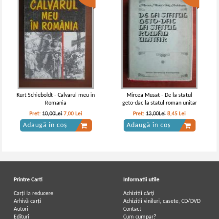
Kurt Schieboldt - Calvarul meu in
Mircea Musat - De la statul
Romania
geto-dac la statul roman unitar
Pret:
10,00Lei
7,00
Lei
Pret:
13,00Lei
8,45
Lei
Adaugă în coș
Adaugă în coș
Printre Carti
Informatii utile
Carți la reducere
Achizitii cărți
Arhivă carți
Achizitii viniluri, casete, CD/DVD
Autori
Contact
Edituri
Cum cumpar?