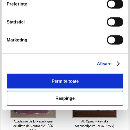
Preferinţe
Statistici
Petre Barbulescu - The drama of
Ion Miclea - Adamclisi
national minorities in Hungary
Pret:
10,00Lei
6,50
Lei
Pret:
10,00Lei
6,50
Lei
Marketing
Adaugă în coș
Adaugă în coș
-35%
-35%
Afişare
Permite toate
Respinge
Academie de la Republique
Al. Oprea - Revista
Socialiste de Roumanie 1866 -
Manuscriptum (nr.37, 1979)