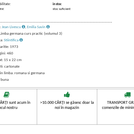
ilitate:
in stoc
ea:
stoc suficient
:
Jean Livescu
,
Emilia Savin
: Limba germana curs practic (volumul 3)
ra:
Stiintifica
aritie: 1973
gini: 460
t: 15 x 22 cm
ti: cartonate
 in limba: romana si germana
: buna
ĂRŢI sunt acum în
>10.000 CĂRŢI se găsesc doar la
TRANSPORT GRA
ocul nostru
noi în magazin
comenzile de mini