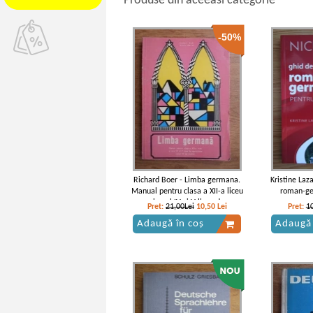
Produse din aceeasi categorie
-50%
Richard Boer - Limba germana.
Kristine Laz
Manual pentru clasa a XII-a liceu
roman-ge
si anul IV si V licee de
Pret:
21,00Lei
10,50
Lei
Pret:
1
specialitate (anul IV de studiu)
Adaugă în coș
Adaugă 