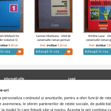
ein lehrbuch fur
Carmen Munteanu - Ghid de
Kristine Lazar - Gh
er (volumul 1)
conversatie roman-german
conversatie roman-
2,00Lei
8,40
Lei
Pret:
14,00Lei
9,10
Lei
Pret:
10,00Lei
7,0
în coș
Adaugă în coș
Adaugă în coș
Informatii utile
Legal
ANPC
Achizitii cărți
ie-uri
Achizitii viniluri, casete, CD/DVD
Soluționarea online a litigiilor
Contact
Politica de confidentialitate
personaliza conținutul și anunțurile, pentru a oferi funcții de rețe
Cum cumpar?
Termeni si conditii
Politica de livrare
Utilizare cookie-uri
De asemenea, le oferim partenerilor de rețele sociale, de publicitat
Retur comenzi
e la modul în care folosiți site-ul nostru. Aceștia le pot combina c
Angajari - Cariere