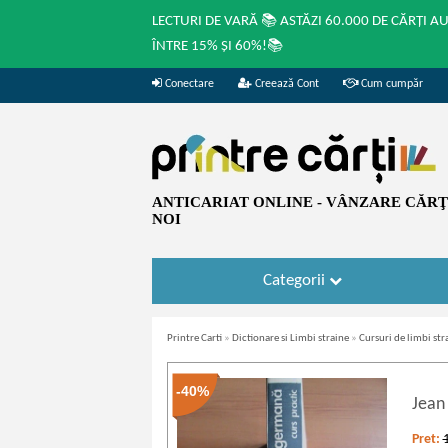
LECTURI DE VARĂ 📚 ASTĂZI 60.000 DE CĂRȚI A
ÎNTRE 15% ȘI 60%!📚
Conectare
Creează Cont
Cum cumpăr
ANTICARIAT ONLINE - VÂNZARE CĂRŢI
NOI
Categorii
Printre Carti
»
Dictionare si Limbi straine
»
Cursuri de limbi str
-40%
Jean 
Pret: