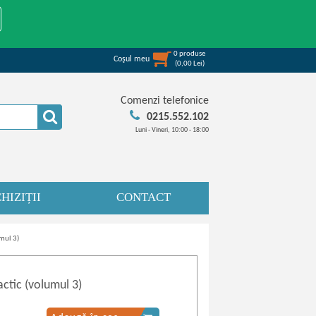
0
produse
Coşul meu
(
0,00
Lei
)
Comenzi telefonice
0215.552.102
Luni - Vineri, 10:00 - 18:00
HIZIȚII
CONTACT
umul 3)
ctic (volumul 3)