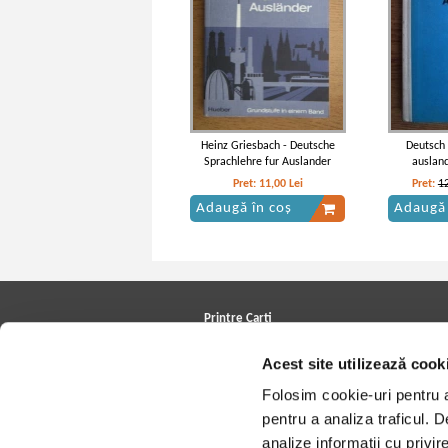
Heinz Griesbach - Deutsche
Deutsch 
Sprachlehre fur Auslander
ausland
Pret:
11,00
Lei
Pret:
1
Adaugă în coș
Adaugă 
Printre Carti
Carți la reducere
Acest site utilizează cook
Arhivă carți
Autori
Folosim cookie-uri pentru a 
Edituri
Colecții
pentru a analiza traficul. 
Cele mai căutate cărți
analize informații cu privir
Blog Printre Carti