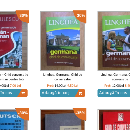
-30%
-30%
ar - Ghid conversatie
Linghea. Germana. Ghid de
Linghea. Germana. 
rman pentru toti
conversatie
conversatie
0,00Lei
7,00
Lei
Pret:
14,00Lei
9,80
Lei
Pret:
12,00Lei
8,4
în coș
Adaugă în coș
Adaugă în coș
-30%
-35%