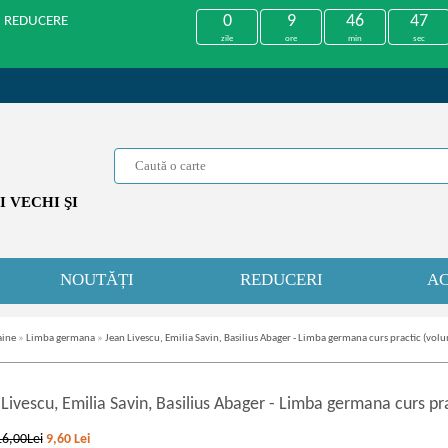
0
9
46
47
U REDUCERE
zile
ore
min
sec
 VECHI ŞI
NOUTĂȚI
REDUCERI
AC
aine
»
Limba germana
»
Jean Livescu, Emilia Savin, Basilius Abager - Limba germana curs practic (vol
Livescu, Emilia Savin, Basilius Abager
-
Limba germana curs pra
16,00Lei
9,60
Lei