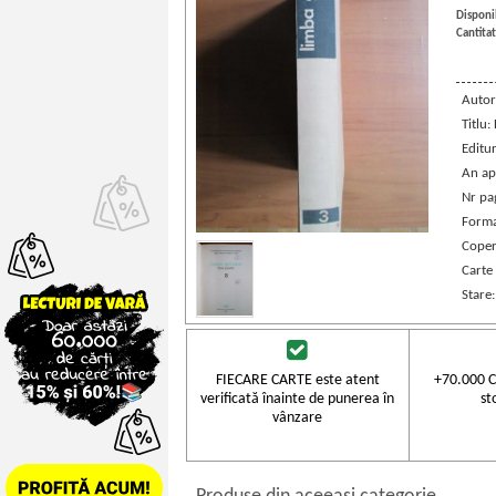
Disponib
Cantitat
Autor
Titlu
Editu
An ap
Nr pa
Forma
Coper
Carte
Stare
FIECARE CARTE este atent
+70.000 C
verificată înainte de punerea în
st
vânzare