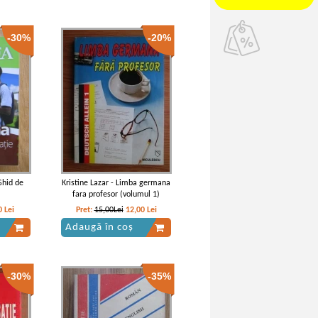
-30%
-20%
Ghid de
Kristine Lazar - Limba germana
fara profesor (volumul 1)
0
Lei
Pret:
15,00Lei
12,00
Lei
Adaugă în coș
-30%
-35%