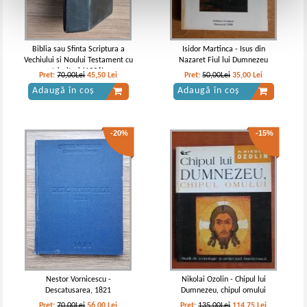
Biblia sau Sfinta Scriptura a
Isidor Martinca - Isus din
Vechiului si Noului Testament cu
Nazaret Fiul lui Dumnezeu
trimiteri (1996)
Pret:
70,00Lei
45,50
Lei
Pret:
50,00Lei
35,00
Lei
Adaugă în coș
Adaugă în coș
-20%
-15%
Nestor Vornicescu -
Nikolai Ozolin - Chipul lui
Descatusarea, 1821
Dumnezeu, chipul omului
Pret:
70,00Lei
56,00
Lei
Pret:
135,00Lei
114,75
Lei