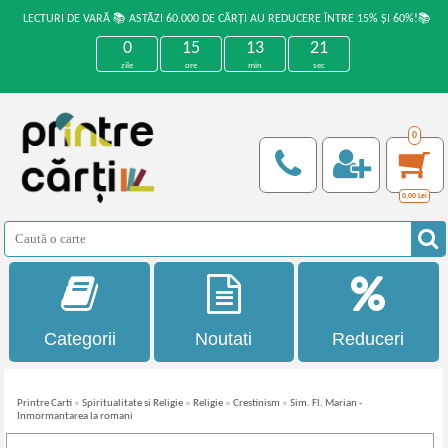
LECTURI DE VARĂ 📚 ASTĂZI 60.000 DE CĂRȚI AU REDUCERE ÎNTRE 15% ȘI 60%!📚
0
15
13
20
zile
ore
min
sec
0
0,00
Lei
Categorii
Noutati
Reduceri
Printre Carti
»
Spiritualitate si Religie
»
Religie
»
Crestinism
»
Sim. Fl. Marian -
Inmormantarea la romani