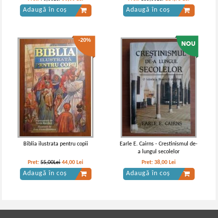
Adaugă în coș
Adaugă în coș
-20%
Biblia ilustrata pentru copii
Earle E. Cairns - Crestinismul de-
a lungul secolelor
Pret:
55,00Lei
44,00
Lei
Pret:
38,00
Lei
Adaugă în coș
Adaugă în coș