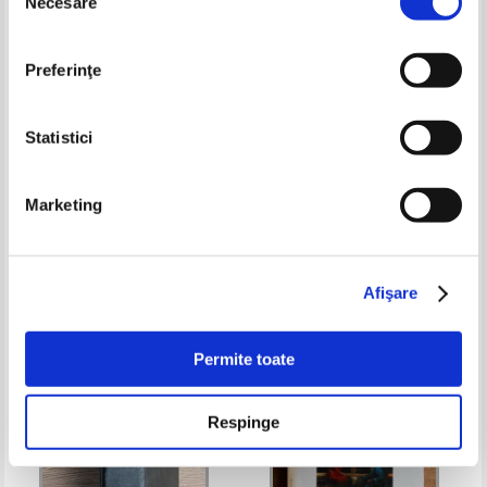
Necesare
consimțământului
Preferinţe
Statistici
Ahmed Osman - Din Egipt.
Sfintele Scripturi. Traducerea
Marketing
Descoperirea originilor
lumii noi (format mic)
crestinismului
Pret:
65,00Lei
39,00
Lei
Pret:
60,00Lei
48,00
Lei
Adaugă în coș
Adaugă în coș
Afişare
-35%
-30%
Permite toate
Respinge