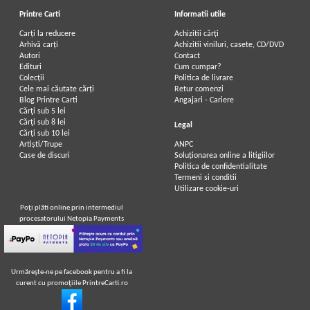
Printre Carti
Informatii utile
Carți la reducere
Achizitii cărți
Arhivă carți
Achizitii viniluri, casete, CD/DVD
Autori
Contact
Edituri
Cum cumpar?
Colecții
Politica de livrare
Cele mai căutate cărți
Retur comenzi
Blog Printre Carti
Angajari - Cariere
Cărţi sub 5 lei
Cărţi sub 8 lei
Legal
Cărţi sub 10 lei
Artiști/Trupe
ANPC
Case de discuri
Soluționarea online a litigiilor
Politica de confidentialitate
Termeni si conditii
Utilizare cookie-uri
Poţi plăti online prin intermediul
procesatorului Netopia Payments
Urmăreşte-ne pe facebook pentru a fi la
curent cu promoţiile PrintreCarti.ro