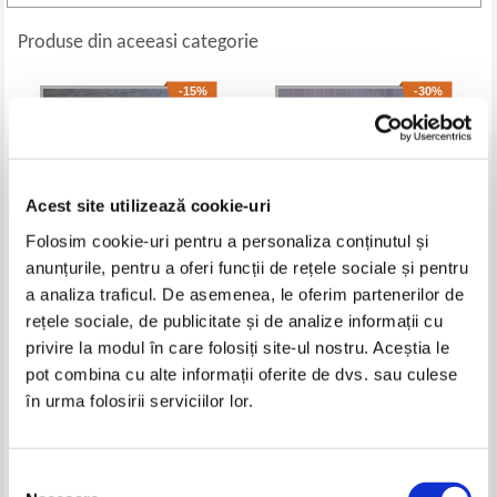
Produse din aceeasi categorie
-15%
-30%
Acest site utilizează cookie-uri
Folosim cookie-uri pentru a personaliza conținutul și
anunțurile, pentru a oferi funcții de rețele sociale și pentru
a analiza traficul. De asemenea, le oferim partenerilor de
rețele sociale, de publicitate și de analize informații cu
Cartea mea cu relatari biblice
Palatul episcopal. Muzeul
privire la modul în care folosiți site-ul nostru. Aceștia le
istoriei, culturii si spiritualitatii
crestine de la Dunarea de jos
Pret:
80,00Lei
68,00
Lei
Pret:
80,00Lei
56,00
Lei
pot combina cu alte informații oferite de dvs. sau culese
Adaugă în coș
Adaugă în coș
în urma folosirii serviciilor lor.
-40%
-20%
Selecția