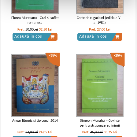
Florea Muresanu - Grai si suflet
Carte de rugaciuni (editia a V -
romanesc
a, 1981)
Pret:
50,00Lei
32,50
Lei
Pret:
27,00
Lei
Adaugă în coș
Adaugă în coș
-35%
-25%
Anuar liturgic si tipiconal 2014
Simeon Monahul - Cuvinte
pentru strapungerea inimii
Pret:
37,00Lei
24,05
Lei
Pret:
45,00Lei
33,75
Lei