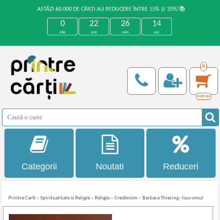
ASTĂZI 60.000 DE CĂRȚI AU REDUCERE ÎNTRE 15% ȘI 35%!📚
0
22
26
14
zile
ore
min
sec
0
0,00
Lei
Categorii
Noutati
Reduceri
Printre Carti
»
Spiritualitate si Religie
»
Religie
»
Crestinism
»
Barbara Thiering - Isus omul