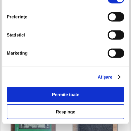
Preferinţe
Statistici
Noul testament cu psalmii
Ioan Ica - Viata si invatatura
Marketing
(2018)
staretului Siluan Athonitul scrise
de ucenicul sau, arhimandritul
Pret:
37,00Lei
24,05
Lei
Pret:
32,00Lei
24,00
Lei
Sofronie
Adaugă în coș
Adaugă în coș
Afişare
-35%
Permite toate
Respinge