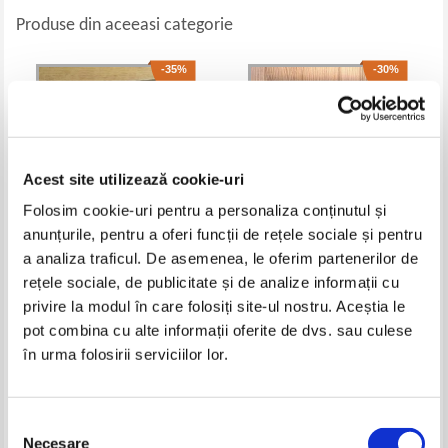
Produse din aceeasi categorie
-35%
-30%
Acest site utilizează cookie-uri
Folosim cookie-uri pentru a personaliza conținutul și
anunțurile, pentru a oferi funcții de rețele sociale și pentru
a analiza traficul. De asemenea, le oferim partenerilor de
rețele sociale, de publicitate și de analize informații cu
Ioan G. Coman - Scriitori
Biblia sau Sfanta Scriptura a
bisericesti din Epoca
Vechiului si Noului Testament cu
privire la modul în care folosiți site-ul nostru. Aceștia le
Straromana
trimiteri (2009)
Pret:
50,00Lei
32,50
Lei
Pret:
50,00Lei
35,00
Lei
pot combina cu alte informații oferite de dvs. sau culese
Adaugă în coș
Adaugă în coș
în urma folosirii serviciilor lor.
-35%
-25%
Selecția
Necesare
consimțământului