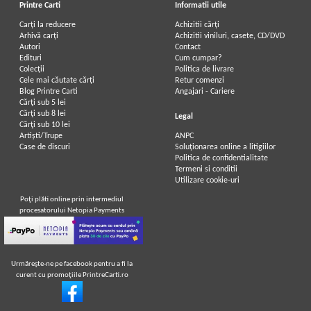
Printre Carti
Informatii utile
Carți la reducere
Achizitii cărți
Arhivă carți
Achizitii viniluri, casete, CD/DVD
Autori
Contact
Edituri
Cum cumpar?
Colecții
Politica de livrare
Cele mai căutate cărți
Retur comenzi
Blog Printre Carti
Angajari - Cariere
Cărţi sub 5 lei
Cărţi sub 8 lei
Legal
Cărţi sub 10 lei
Artiști/Trupe
ANPC
Case de discuri
Soluționarea online a litigiilor
Politica de confidentialitate
Termeni si conditii
Utilizare cookie-uri
Poţi plăti online prin intermediul
procesatorului Netopia Payments
Urmăreşte-ne pe facebook pentru a fi la
curent cu promoţiile PrintreCarti.ro