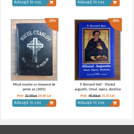
Adaugă în coș
Adaugă în coș
-25%
-35%
Micul ceaslov cu sinaxarul de
P. Bernard Stef - Sfantul
peste an (2001)
augustin. Omul, opera, doctrina
Pret:
32,00Lei
24,00
Lei
Pret:
48,00Lei
31,20
Lei
Adaugă în coș
Adaugă în coș