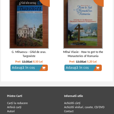
G. Mihaescu - Ghid de oras.
Mihai Vlasie - How to get to the
Targoviste
Monasteries of Romania
Pret:
13,00Lei
6,50
Lei
Pret:
13,00Lei
5,20
Lei
Adaugă în coș
Adaugă în coș
Printre Carti
Informatii utile
Carți la reducere
Achizitii cărți
Arhivă carți
Achizitii viniluri, casete, CD/DVD
Autori
Contact