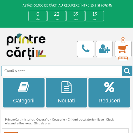
ASTĂZI 60.000 DE CĂRȚI AU REDUCERE ÎNTRE 15% ȘI 60%!📚
0
22
39
19
zile
ore
min
sec
0
0,00
Lei
Categorii
Noutati
Reduceri
Printre Carti
»
Istorie si Geografie
»
Geografie
»
Ghiduri de calatorie
»
Eugen Gluck,
Alexandru Roz - Arad. Ghid de oras