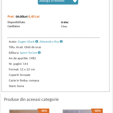
Adaugă în wishlist
Pret:
16,00Lei
6,40
Lei
Disponibilitate:
in stoc
Cantitatea:
3 buc
Autor:
Eugen Gluck
,
Alexandru Roz
Titlu: Arad. Ghid de oras
Editura:
Sport-Turism
An de aparitie: 1982
Nr. pagini: 141
Format: 12 x 22 cm
Coperti: brosate
Carte in limba: romana
Stare: buna
Produse din aceeasi categorie
-50%
-60%