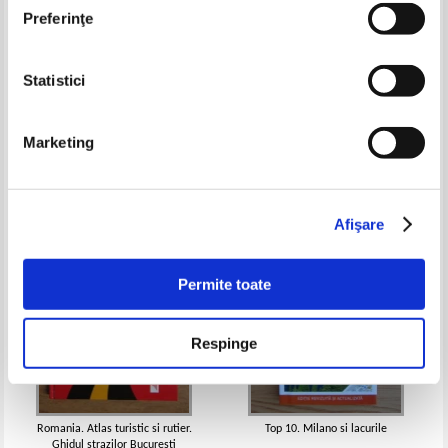
Preferinţe
Statistici
Old Goa, archaeologic survey of
Turkey, gate to the Orient
India
Pret:
15,00Lei
6,00
Lei
Pret:
11,00Lei
7,15
Lei
Marketing
Adaugă în coș
Adaugă în coș
-35%
-30%
Afişare
Permite toate
Respinge
Romania. Atlas turistic si rutier.
Top 10. Milano si lacurile
Ghidul strazilor Bucuresti