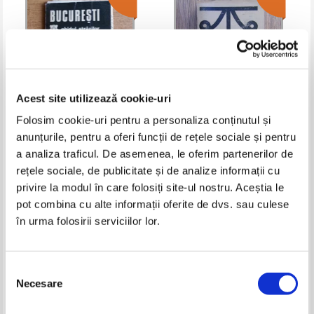
Acest site utilizează cookie-uri
Folosim cookie-uri pentru a personaliza conținutul și
anunțurile, pentru a oferi funcții de rețele sociale și pentru
Bucuresti. Ghidul strazilor
Gh. Epuran - Le Nord de la
a analiza traficul. De asemenea, le oferim partenerilor de
Moldavie. Circuit touristique
rețele sociale, de publicitate și de analize informații cu
Pret:
10,00Lei
5,00
Lei
Pret:
17,00Lei
6,80
Lei
Adaugă în coș
Adaugă în coș
privire la modul în care folosiți site-ul nostru. Aceștia le
pot combina cu alte informații oferite de dvs. sau culese
în urma folosirii serviciilor lor.
-60%
-35%
Selecția
Necesare
consimțământului