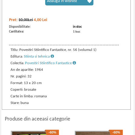
Adaugă în wishlist
Pret:
10,00Lei
4,00
Lei
Disponibilitate:
in stoc
Cantitatea:
1 buc
Titlu: Povestiri Stiintifico Fantastice, nr. 56 (volumul 1)
Editura:
Stiinta si tehnica
Colectia:
Povestiri Stiintifico Fantastice
An de aparitie: 1964
Nr. pagini: 32
Format: 13 x 20 cm
Coperti: brosate
Carte in limba: romana
Stare: buna
Produse din aceeasi categorie
-60%
-60%