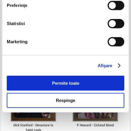
Preferinţe
Statistici
Francis Carsac - Parazitii leului,
Sorin Banu - Tentoria
nr. 467, aprilie 1990
Pret:
12,00Lei
4,80
Lei
Pret:
11,00Lei
4,40
Lei
Marketing
Adaugă în coș
Adaugă în coș
-60%
-60%
Afişare
Permite toate
Respinge
Dick Stanford - Devastare la
P. Howard - Ciclonul blond
Saint Louis