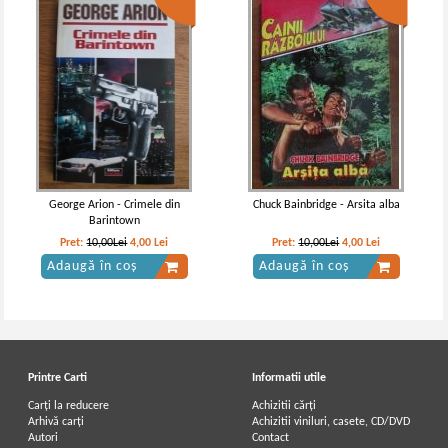
George Arion - Crimele din
Chuck Bainbridge - Arsita alba
Barintown
Pret:
10,00Lei
4,00
Lei
Pret:
10,00Lei
4,00
Lei
Adaugă în coș
Adaugă în coș
Printre Carti
Informatii utile
Carți la reducere
Achizitii cărți
Arhivă carți
Achizitii viniluri, casete, CD/DVD
Autori
Contact