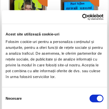
Acest site utilizează cookie-uri
Folosim cookie-uri pentru a personaliza conținutul și
anunțurile, pentru a oferi funcții de rețele sociale și pentru
Gerard de Villiers - Comoara lui
Pavel Vejinov - Fluturii albastri
a analiza traficul. De asemenea, le oferim partenerilor de
Saddam:1
rețele sociale, de publicitate și de analize informații cu
Pret:
10,00Lei
4,00
Lei
Pret:
10,00Lei
4,00
Lei
Adaugă în coș
Adaugă în coș
privire la modul în care folosiți site-ul nostru. Aceștia le
pot combina cu alte informații oferite de dvs. sau culese
în urma folosirii serviciilor lor.
-60%
-60%
Selecția
Necesare
consimțământului