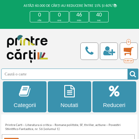
ASTĂZI 60.000 DE CĂRȚI AU REDUCERE ÎNTRE 15% ȘI 60%!📚
0
0
46
40
zile
ore
min
sec
0
0,00
Lei
Categorii
Noutati
Reduceri
Printre Carti
»
Literatura si critica
»
Romane politiste, SF, thriller, actiune
»
Povestiri
Stiintifico Fantastice, nr. 56 (volumul 1)