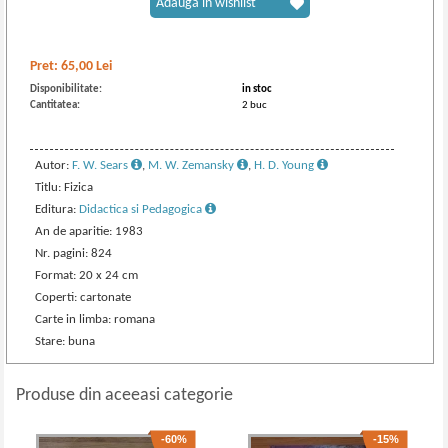
Adaugă în wishlist
Pret:
65,00
Lei
Disponibilitate:
in stoc
Cantitatea:
2 buc
Autor:
F. W. Sears
,
M. W. Zemansky
,
H. D. Young
Titlu: Fizica
Editura:
Didactica si Pedagogica
An de aparitie: 1983
Nr. pagini: 824
Format: 20 x 24 cm
Coperti: cartonate
Carte in limba: romana
Stare: buna
Produse din aceeasi categorie
-60%
-15%