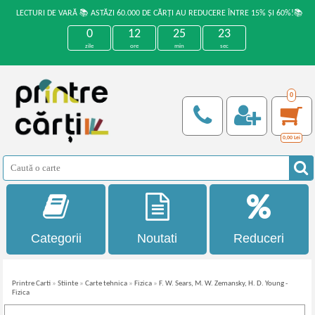
LECTURI DE VARĂ 📚 ASTĂZI 60.000 DE CĂRȚI AU REDUCERE ÎNTRE 15% ȘI 60%!📚
0
12
25
23
zile
ore
min
sec
0
0,00
Lei
Categorii
Noutati
Reduceri
Printre Carti
»
Stiinte
»
Carte tehnica
»
Fizica
»
F. W. Sears, M. W. Zemansky, H. D. Young -
Fizica