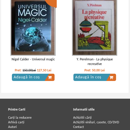
Nigel Calder - Universul magic
Y. Perelman - La physique
recreative
Pret:
150,00Lei
127,50
Lei
Pret:
50,00
Lei
Adaugă în coș
Adaugă în coș
Printre Carti
Informatii utile
Carți la reducere
Achizitii cărți
Arhivă carți
Achizitii viniluri, casete, CD/DVD
Autori
Contact