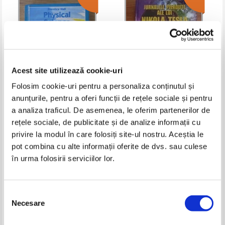
Acest site utilizează cookie-uri
Folosim cookie-uri pentru a personaliza conținutul și
anunțurile, pentru a oferi funcții de rețele sociale și pentru
Physical science
Tim R. Swartz - Jurnalele
a analiza traficul. De asemenea, le oferim partenerilor de
pierdute ale lui Nikola Tesla
rețele sociale, de publicitate și de analize informații cu
Pret:
140,00Lei
56,00
Lei
Pret:
90,00Lei
76,50
Lei
Adaugă în coș
Adaugă în coș
privire la modul în care folosiți site-ul nostru. Aceștia le
pot combina cu alte informații oferite de dvs. sau culese
în urma folosirii serviciilor lor.
-15%
Selecția
Necesare
consimțământului