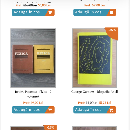
in ingineria electrica (editie
Pret:
150,00Lei
60,00
Lei
Pret:
57,00
Lei
bilingva)
Adaugă în coș
Adaugă în coș
-35%
Ion M. Popescu - Fizica (2
George Gamow - Biografia fizicii
volume)
Pret:
49,00
Lei
Pret:
75,00Lei
48,75
Lei
Adaugă în coș
Adaugă în coș
-15%