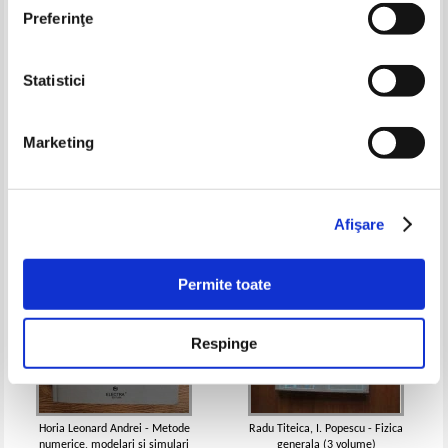
Preferinţe
Statistici
Albert Messiah - Mecanica
Lewis Carroll Epstein - Ganditi
cuantica (2 volume)
fizica!
Pret:
100,00Lei
85,00
Lei
Pret:
70,00
Lei
Marketing
Adaugă în coș
Adaugă în coș
-60%
Afişare
Permite toate
Respinge
Horia Leonard Andrei - Metode
Radu Titeica, I. Popescu - Fizica
numerice, modelari si simulari
generala (3 volume)