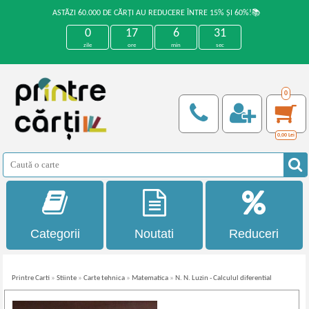
ASTĂZI 60.000 DE CĂRȚI AU REDUCERE ÎNTRE 15% ȘI 60%!📚
0
17
6
30
zile
ore
min
sec
0
0,00
Lei
Categorii
Noutati
Reduceri
Printre Carti
»
Stiinte
»
Carte tehnica
»
Matematica
»
N. N. Luzin - Calculul diferential