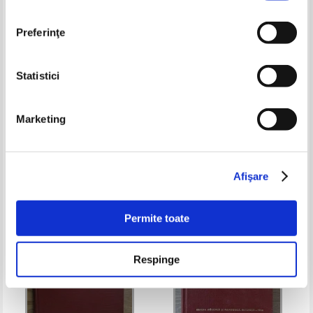
Preferinţe
Statistici
Anton Negrila, Maria Negrila -
Eduard Dancila, Ioan Dancila -
Matematica. Algebra,
Matematica distractiva. Clasele
Marketing
geometrie. Clasa a VIII-a
I-IV
Pret:
25,00Lei
20,00
Lei
Pret:
26,00Lei
20,80
Lei
(volumul 1)
Adaugă în coș
Adaugă în coș
Afişare
-30%
-35%
Permite toate
Respinge