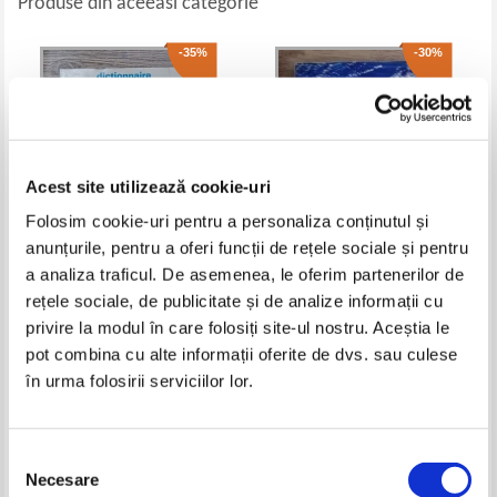
Produse din aceeasi categorie
-35%
-30%
Acest site utilizează cookie-uri
Folosim cookie-uri pentru a personaliza conținutul și
anunțurile, pentru a oferi funcții de rețele sociale și pentru
a analiza traficul. De asemenea, le oferim partenerilor de
Lucien Chambadal - Dictionnaire
I. I. Perelman - Geometria
rețele sociale, de publicitate și de analize informații cu
des mathematiques modernes
distractiva
privire la modul în care folosiți site-ul nostru. Aceștia le
Pret:
25,00Lei
16,25
Lei
Pret:
25,00Lei
17,50
Lei
pot combina cu alte informații oferite de dvs. sau culese
Adaugă în coș
Adaugă în coș
în urma folosirii serviciilor lor.
-20%
-20%
Selecția
Necesare
consimțământului