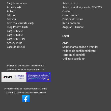
Carți la reducere
Achizitii cărți
Arhivă carți
Achizitii viniluri, casete, CD/DVD
Autori
Contact
Edituri
Cum cumpar?
Colecții
Politica de livrare
Cele mai căutate cărți
Retur comenzi
Blog Printre Carti
Angajari - Cariere
Cărţi sub 5 lei
Cărţi sub 8 lei
Legal
Cărţi sub 10 lei
Artiști/Trupe
ANPC
Case de discuri
Soluționarea online a litigiilor
Politica de confidentialitate
Termeni si conditii
Utilizare cookie-uri
Poţi plăti online prin intermediul
procesatorului Netopia Payments
Urmăreşte-ne pe facebook pentru a fi la
curent cu promoţiile PrintreCarti.ro