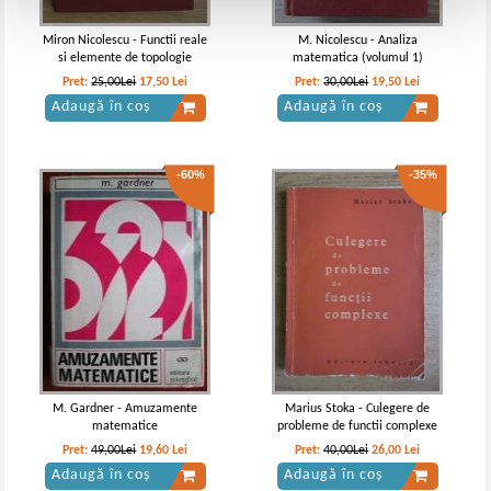
Miron Nicolescu - Functii reale
M. Nicolescu - Analiza
si elemente de topologie
matematica (volumul 1)
Pret:
25,00Lei
17,50
Lei
Pret:
30,00Lei
19,50
Lei
Adaugă în coș
Adaugă în coș
-60%
-35%
M. Gardner - Amuzamente
Marius Stoka - Culegere de
matematice
probleme de functii complexe
Pret:
49,00Lei
19,60
Lei
Pret:
40,00Lei
26,00
Lei
Adaugă în coș
Adaugă în coș