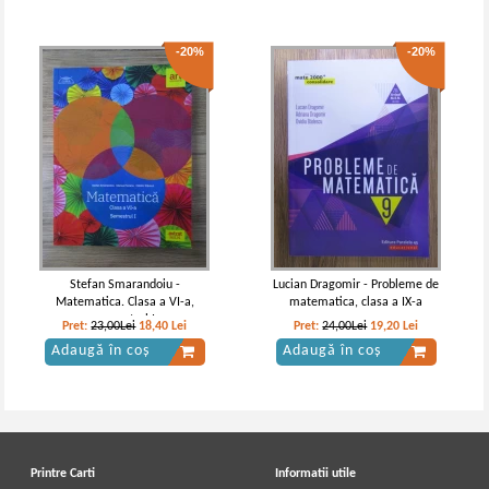
-20%
-20%
Stefan Smarandoiu -
Lucian Dragomir - Probleme de
Matematica. Clasa a VI-a,
matematica, clasa a IX-a
semestrul I
Pret:
23,00Lei
18,40
Lei
Pret:
24,00Lei
19,20
Lei
Adaugă în coș
Adaugă în coș
Printre Carti
Informatii utile