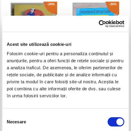
-20%
-30%
Acest site utilizează cookie-uri
Folosim cookie-uri pentru a personaliza conținutul și
anunțurile, pentru a oferi funcții de rețele sociale și pentru
Jean Cottraux - Terapiile
Sam H. Ham - Environmental
a analiza traficul. De asemenea, le oferim partenerilor de
cognitive
Interpretation. A practical guide
rețele sociale, de publicitate și de analize informații cu
for people with big ideas and
Pret:
26,00Lei
20,80
Lei
Pret:
43,00Lei
30,10
Lei
small budgets
privire la modul în care folosiți site-ul nostru. Aceștia le
Adaugă în coș
Adaugă în coș
pot combina cu alte informații oferite de dvs. sau culese
în urma folosirii serviciilor lor.
-60%
-30%
Selecția
Necesare
consimțământului