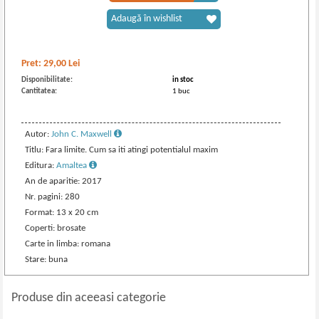
Adaugă în wishlist
Pret:
29,00
Lei
Disponibilitate:
in stoc
Cantitatea:
1 buc
Autor:
John C. Maxwell
Titlu: Fara limite. Cum sa iti atingi potentialul maxim
Editura:
Amaltea
An de aparitie: 2017
Nr. pagini: 280
Format: 13 x 20 cm
Coperti: brosate
Carte in limba: romana
Stare: buna
Produse din aceeasi categorie