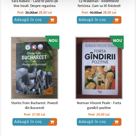
Sara Kuburic - Cand te pierzi pe
Cy Wakeman - Redefineste
tine insuti. Despre regasirea
fericirea. Cum sa iti linistesti
sinelui autentic
mintea intr-o lume haotica
Pret:
35,00Lei
28,00
Lei
Pret:
40,00Lei
28,00
Lei
Adaugă în coș
Adaugă în coș
Stories from Bucharest. Povesti
Norman Vincent Peale - Forta
din Bucuresti
gandirii pozitive
Pret:
27,00
Lei
Pret:
24,00
Lei
Adaugă în coș
Adaugă în coș