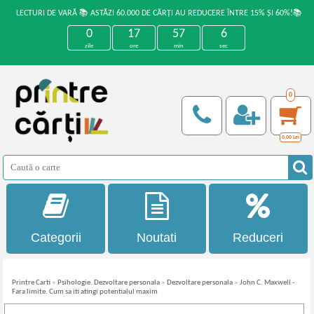
LECTURI DE VARĂ 📚 ASTĂZI 60.000 DE CĂRȚI AU REDUCERE ÎNTRE 15% ȘI 60%!📚
0
17
57
6
zile
ore
min
sec
0
0,00
Lei
Categorii
Noutati
Reduceri
Printre Carti
»
Psihologie. Dezvoltare personala
»
Dezvoltare personala
»
John C. Maxwell -
Fara limite. Cum sa iti atingi potentialul maxim