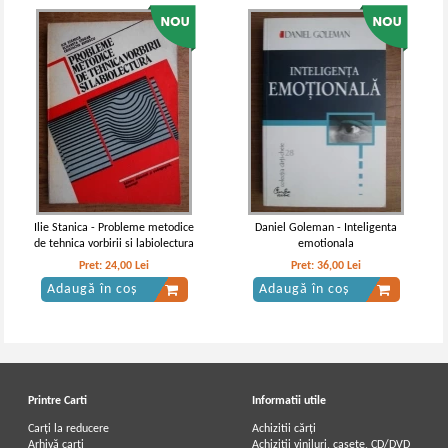
Ilie Stanica - Probleme metodice
Daniel Goleman - Inteligenta
de tehnica vorbirii si labiolectura
emotionala
Pret:
24,00
Lei
Pret:
36,00
Lei
Adaugă în coș
Adaugă în coș
Printre Carti
Informatii utile
Carți la reducere
Achizitii cărți
Arhivă carți
Achizitii viniluri, casete, CD/DVD