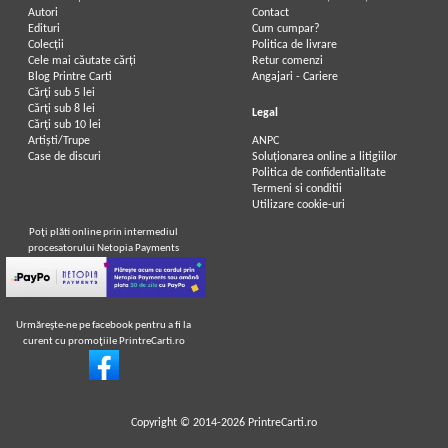
Autori
Contact
Edituri
Cum cumpar?
Colecții
Politica de livrare
Cele mai căutate cărți
Retur comenzi
Blog Printre Carti
Angajari - Cariere
Cărţi sub 5 lei
Cărţi sub 8 lei
Legal
Cărţi sub 10 lei
Artiști/Trupe
ANPC
Case de discuri
Soluționarea online a litigiilor
Politica de confidentialitate
Termeni si conditii
Utilizare cookie-uri
Poţi plăti online prin intermediul
procesatorului Netopia Payments
Urmăreşte-ne pe facebook pentru a fi la
curent cu promoţiile PrintreCarti.ro
Copyright © 2014-2026
PrintreCarti.ro