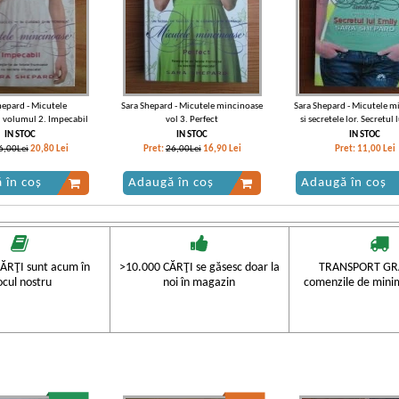
hepard - Micutele
Sara Shepard - Micutele mincinoase
Sara Shepard - Micutele m
 volumul 2. Impecabil
vol 3. Perfect
si secretele lor. Secretul 
IN STOC
IN STOC
IN STOC
6,00Lei
20,80
Lei
Pret:
26,00Lei
16,90
Lei
Pret:
11,00
Lei
 în coș
Adaugă în coș
Adaugă în coș
-20%
ĂRŢI sunt acum în
>10.000 CĂRŢI se găsesc doar la
TRANSPORT GRA
ocul nostru
noi în magazin
comenzile de mini