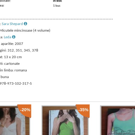
ilitate:
in stoc
ea:
1 buc
:
Sara Shepard
: Micutele mincinoase (4 volume)
ra:
Leda
 aparitie: 2007
agini: 312, 351, 345, 378
t: 13 x 20 cm
ti: cartonate
 in limba: romana
: buna
 978-973-102-317-5
-20%
-35%