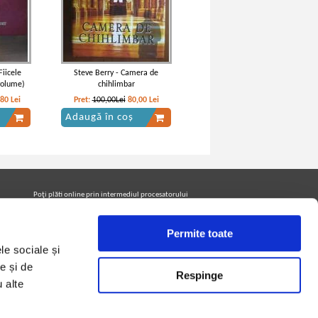
Fiicele
Steve Berry - Camera de
volume)
chihlimbar
,80
Lei
Pret:
100,00Lei
80,00
Lei
Adaugă în coș
Poţi plăti online prin intermediul procesatorului
Netopia Payments
Permite toate
le sociale și
Urmăreşte-ne pe facebook pentru a fi la curent cu
promoţiile PrintreCarti.ro
e și de
Respinge
u alte