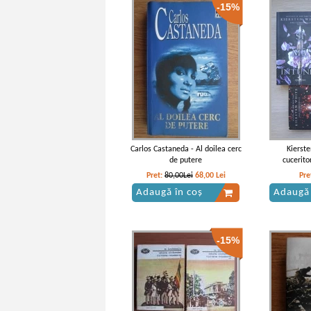
-15%
Sara Shepard - Micutele
Sara Shepard
mincinoase, volumul 4. Incredibil
si secre
IN STOC
Pret:
18,00
Lei
Pret:
6
Adaugă în coș
Adaugă
Carlos Castaneda - Al doilea cerc
Kierst
de putere
cucerito
Pret:
80,00Lei
68,00
Lei
Pre
Adaugă în coș
Adaugă 
-15%