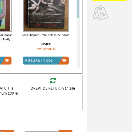
incinoase
Sara Shepard - Micutele mincinoase
lui Emily
IN STOC
Pret:
36,00
Lei
Adaugă în coș
TUIT la
DREPT DE RETUR în 14 zile
mum 199 lei