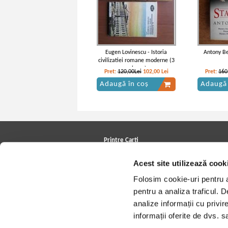
Eugen Lovinescu - Istoria
Antony Be
civilizatiei romane moderne (3
volume)
Pret:
120,00Lei
102,00
Lei
Pret:
160
Adaugă în coș
Adaugă 
Printre Carti
Carți la reducere
Acest site utilizează cook
Arhivă carți
Autori
Folosim cookie-uri pentru a 
Edituri
Colecții
pentru a analiza traficul. 
Cele mai căutate cărți
analize informații cu privir
Blog Printre Carti
Cărţi sub 5 lei
informații oferite de dvs. sa
Cărţi sub 8 lei