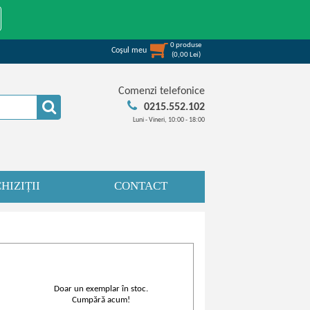
0
produse
Coşul meu
(
0,00
Lei
)
Comenzi telefonice
0215.552.102
Luni - Vineri, 10:00 - 18:00
HIZIȚII
CONTACT
Doar un exemplar în stoc.
Cumpără acum!