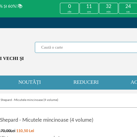
0
11
32
24
% ȘI 60%!📚
zile
ore
min
sec
 VECHI ŞI
NOUTĂȚI
REDUCERI
AC
 Shepard - Micutele mincinoase (4 volume)
 Shepard
-
Micutele mincinoase (4 volume)
170,00Lei
110,50
Lei