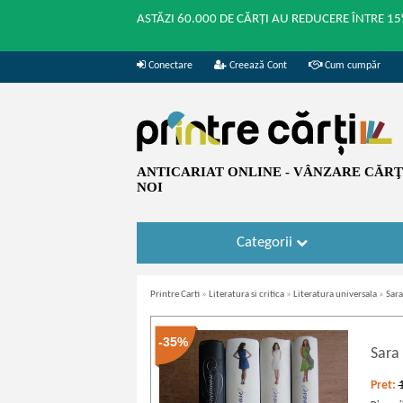
ASTĂZI 60.000 DE CĂRȚI AU REDUCERE ÎNTRE 15
Conectare
Creează Cont
Cum cumpăr
ANTICARIAT ONLINE - VÂNZARE CĂRŢI
NOI
Categorii
Printre Carti
»
Literatura si critica
»
Literatura universala
»
Sara
-35%
Sara
Pret: