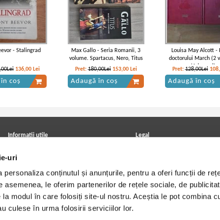
evor - Stalingrad
Max Gallo - Seria Romanii, 3
Louisa May Alcott - 
volume. Spartacus, Nero, Titus
doctorului March (2 
(Adevarul)
,00Lei
136,00
Lei
Pret:
180,00Lei
153,00
Lei
Pret:
128,00Lei
108
în coș
Adaugă în coș
Adaugă în coș
Informatii utile
Legal
ANPC
Achizitii cărți
ie-uri
Achizitii viniluri, casete, CD/DVD
Soluționarea online a litigiilor
Contact
Politica de confidentialitate
personaliza conținutul și anunțurile, pentru a oferi funcții de rețe
Cum cumpar?
Termeni si conditii
Politica de livrare
Utilizare cookie-uri
De asemenea, le oferim partenerilor de rețele sociale, de publicitat
Retur comenzi
e la modul în care folosiți site-ul nostru. Aceștia le pot combina c
Angajari - Cariere
u culese în urma folosirii serviciilor lor.