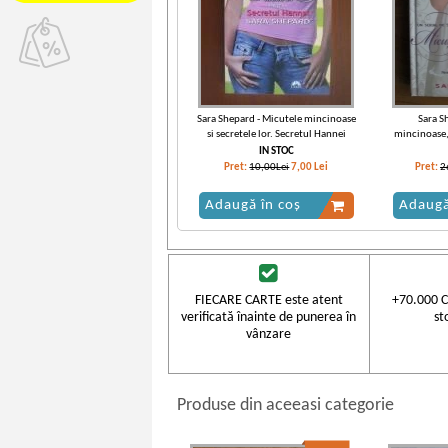
Sara Shepard - Micutele mincinoase
Sara S
si secretele lor. Secretul Hannei
mincinoase,
IN STOC
Pret:
10,00Lei
7,00
Lei
Pret:
2
Adaugă în coș
Adaugă
FIECARE CARTE este atent
+70.000 C
verificată înainte de punerea în
st
vânzare
Produse din aceeasi categorie