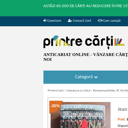
ASTĂZI 60.000 DE CĂRȚI AU REDUCERE ÎNTRE 15
Conectare
Creează Cont
Cum cumpăr
ANTICARIAT ONLINE - VÂNZARE CĂRŢI
NOI
Categorii
Printre Carti
»
Literatura si critica
»
Romane politiste, SF, thrille
-30%
Jean
Pret:
Disponib