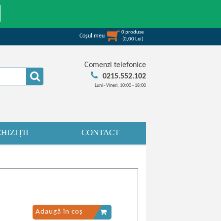
0
produse
Coşul meu
(
0,00
Lei
)
Comenzi telefonice
0215.552.102
Luni - Vineri, 10:00 - 18:00
HIZIȚII
CONTACT
Adaugă în coș