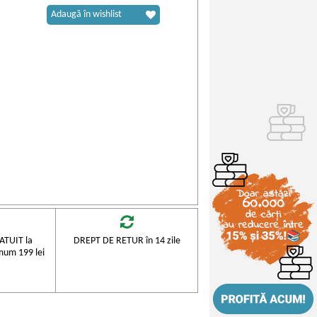
Adaugă în wishlist
TUIT la
DREPT DE RETUR în 14 zile
mum 199 lei