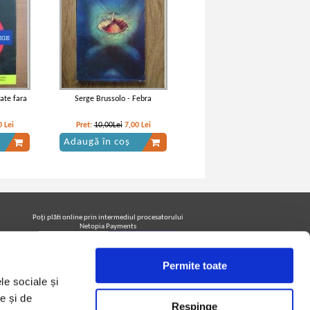
ate fara
Serge Brussolo - Febra
0
Lei
Pret:
10,00Lei
7,00
Lei
Adaugă în coș
Poţi plăti online prin intermediul procesatorului
Netopia Payments
Permite toate
Urmăreşte-ne pe facebook pentru a fi la curent cu
le sociale și
promoţiile PrintreCarti.ro
e și de
Respinge