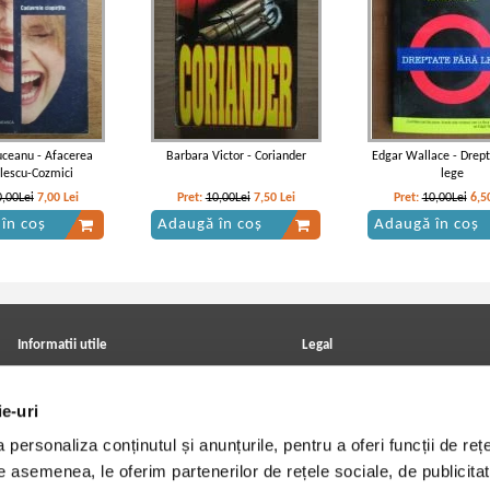
uceanu - Afacerea
Barbara Victor - Coriander
Edgar Wallace - Drept
lescu-Cozmici
lege
0,00Lei
7,00
Lei
Pret:
10,00Lei
7,50
Lei
Pret:
10,00Lei
6,5
în coș
Adaugă în coș
Adaugă în coș
Informatii utile
Legal
ANPC
Achizitii cărți
Achizitii viniluri, casete, CD/DVD
Soluționarea online a litigiilor
ie-uri
Contact
Politica de confidentialitate
Cum cumpar?
Termeni si conditii
personaliza conținutul și anunțurile, pentru a oferi funcții de rețe
Politica de livrare
Utilizare cookie-uri
Retur comenzi
De asemenea, le oferim partenerilor de rețele sociale, de publicitat
Angajari - Cariere