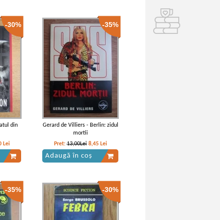
-30%
-35%
atul din
Gerard de Villiers - Berlin: zidul
mortii
0
Lei
Pret:
13,00Lei
8,45
Lei
Adaugă în coș
-35%
-30%