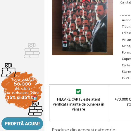
Cantitat
Autor
Titlu:
Editu
An ap
Nr pa
Forma
Coper
Carte
Stare
ISBN:
FIECARE CARTE este atent
+70.000 C
verificată înainte de punerea în
st
vânzare
Produse din aceeasi categorie