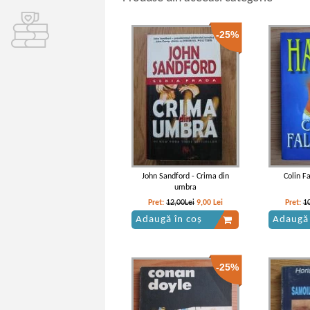
-25%
John Sandford - Crima din
Colin F
umbra
Pret:
12,00Lei
9,00
Lei
Pret:
1
Adaugă în coș
Adaugă 
-25%