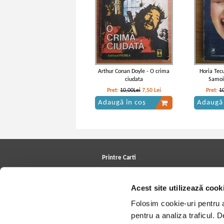
Arthur Conan Doyle - O crima
Horia Tec
ciudata
Samoi
Pret:
10,00Lei
7,50
Lei
Pret:
1
Adaugă în coș
Adaugă 
Printre Carti
Carți la reducere
Arhivă carți
Acest site utilizează cook
Autori
Edituri
Folosim cookie-uri pentru a 
Colecții
Cele mai căutate cărți
pentru a analiza traficul. 
Blog Printre Carti