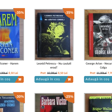
-35%
-35%
alconer - Harem
Leonid Petrescu - Nu cautati
George Arion - Necur
eroul!
Colga
0,00Lei
6,50
Lei
Pret:
10,00Lei
6,50
Lei
Pret:
11,00Lei
7,7
în coș
Adaugă în coș
Adaugă în coș
-30%
-25%