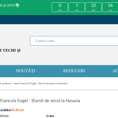
0
7
32
56
% ȘI 35%!📚
zile
ore
min
sec
 VECHI ŞI
NOUTĂȚI
REDUCERI
AC
r, actiune
»
Jean Francois Fogel - Sfarsit de secol la Havana
 Francois Fogel
-
Sfarsit de secol la Havana
12,00Lei
8,40
Lei
ilitate:
in stoc