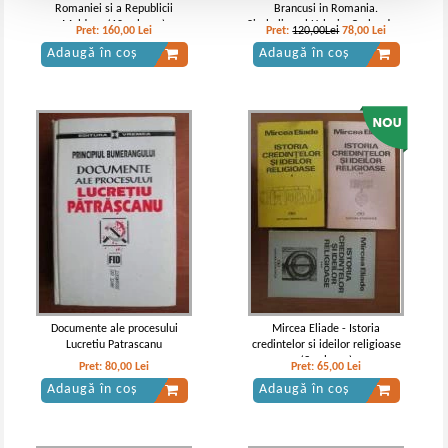
Romaniei si a Republicii
Brancusi in Romania.
Moldova (10 volume)
Simbolismul Hylesic. O abordare
Pret:
160,00
Lei
Pret:
120,00Lei
78,00
Lei
de hermeneutica endogena
Adaugă în coș
Adaugă în coș
Documente ale procesului
Mircea Eliade - Istoria
Lucretiu Patrascanu
credintelor si ideilor religioase
(3 volume)
Pret:
80,00
Lei
Pret:
65,00
Lei
Adaugă în coș
Adaugă în coș