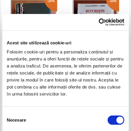
-25%
-25%
Acest site utilizează cookie-uri
Folosim cookie-uri pentru a personaliza conținutul și
anunțurile, pentru a oferi funcții de rețele sociale și pentru
Analele Sighet 5. Anul 1947.
Popescu - Lumina - Bucurestii
a analiza traficul. De asemenea, le oferim partenerilor de
Caderea cortinei
din trecut si de astazi
rețele sociale, de publicitate și de analize informații cu
Pret:
110,00Lei
82,50
Lei
Pret:
82,00Lei
61,50
Lei
privire la modul în care folosiți site-ul nostru. Aceștia le
Adaugă în coș
Adaugă în coș
pot combina cu alte informații oferite de dvs. sau culese
în urma folosirii serviciilor lor.
-25%
-25%
Selecția
Necesare
consimțământului