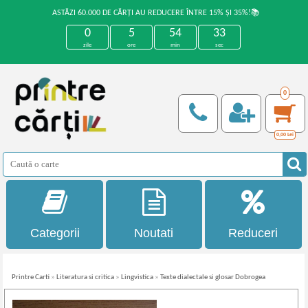
ASTĂZI 60.000 DE CĂRȚI AU REDUCERE ÎNTRE 15% ȘI 35%!📚
0
5
54
33
zile
ore
min
sec
0
0,00
Lei
Categorii
Noutati
Reduceri
Printre Carti
»
Literatura si critica
»
Lingvistica
»
Texte dialectale si glosar Dobrogea