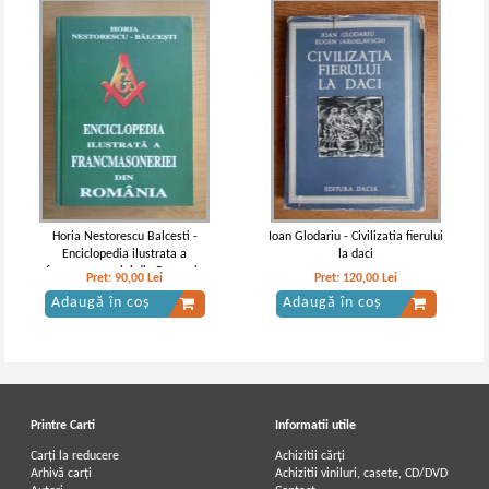
Horia Nestorescu Balcesti -
Ioan Glodariu - Civilizatia fierului
Enciclopedia ilustrata a
la daci
francmasoneriei din Romania
Pret:
90,00
Lei
Pret:
120,00
Lei
(volumul 3)
Adaugă în coș
Adaugă în coș
Printre Carti
Informatii utile
Carți la reducere
Achizitii cărți
Arhivă carți
Achizitii viniluri, casete, CD/DVD