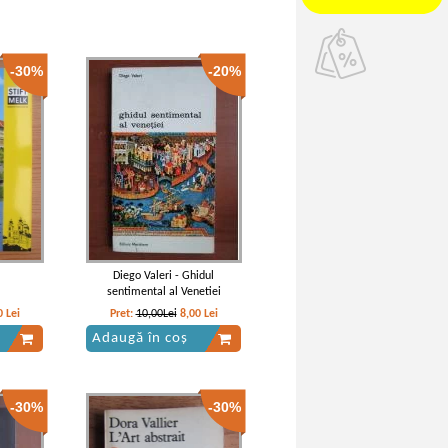
-30%
-20%
Diego Valeri - Ghidul
sentimental al Venetiei
0
Lei
Pret:
10,00Lei
8,00
Lei
Adaugă în coș
-30%
-30%