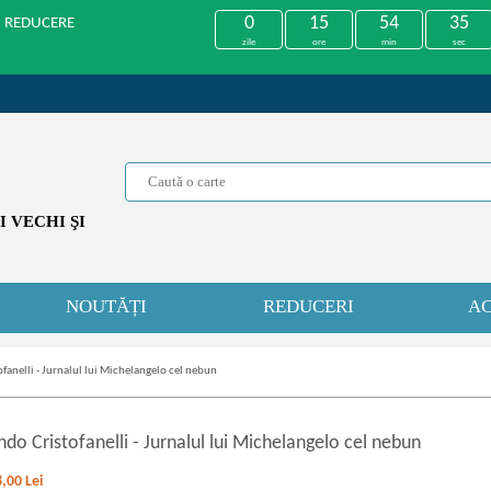
0
15
54
35
U REDUCERE
zile
ore
min
sec
 VECHI ŞI
NOUTĂȚI
REDUCERI
AC
fanelli - Jurnalul lui Michelangelo cel nebun
ndo Cristofanelli
-
Jurnalul lui Michelangelo cel nebun
8,00
Lei