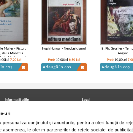
le Muller - Pictura
Hugh Honour - Neoclasicismul
B. Ph. Groslier - Temp
 de la Manet la
Angkor
onisti (volumul 1)
2,00Lei
7,20
Lei
Pret:
10,00Lei
6,50
Lei
Pret:
10,00Lei
7,0
în coș
Adaugă în coș
Adaugă în coș
Informatii utile
Legal
ANPC
Achizitii cărți
ie-uri
Achizitii viniluri, casete, CD/DVD
Soluționarea online a litigiilor
Contact
Politica de confidentialitate
personaliza conținutul și anunțurile, pentru a oferi funcții de rețe
Cum cumpar?
Termeni si conditii
Politica de livrare
Utilizare cookie-uri
De asemenea, le oferim partenerilor de rețele sociale, de publicitat
Retur comenzi