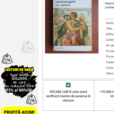
Disponib
Cantitat
Autor
Titlu:
Editu
Colec
An ap
Nr pa
Forma
Coper
Carte
Stare
FIECARE CARTE este atent
+70.000 C
verificată înainte de punerea în
st
vânzare