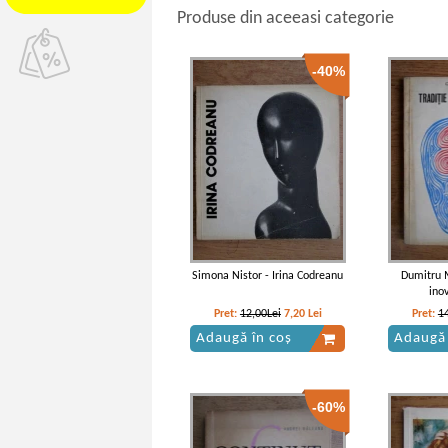
Produse din aceeasi categorie
-40%
Simona Nistor - Irina Codreanu
Dumitru M
inov
Pret:
12,00Lei
7,20
Lei
Pret:
1
Adaugă în coș
Adaugă 
-60%