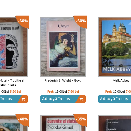
-60%
-60%
atei - Traditie si
Frederick S. Wight - Goya
Melk Abbey
atie in arta
4,00Lei
5,60
Lei
Pret:
19,00Lei
7,60
Lei
Pret:
10,00Lei
7,0
în coș
Adaugă în coș
Adaugă în coș
-40%
-35%