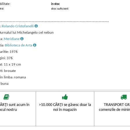
ilitate:
in stoc
ea:
stoc suficient
:
Rolando Cristofanelli
 Jurnalul lui Michelangelo cel nebun
ra:
Meridiane
tia:
Biblioteca de Arta
aritie: 1976
gini: 376
t: 11 x 19 cm
ti: brosate
 in limba: romana
: buna
ĂRŢI sunt acum în
>10.000 CĂRŢI se găsesc doar la
TRANSPORT GRA
ocul nostru
noi în magazin
comenzile de mini