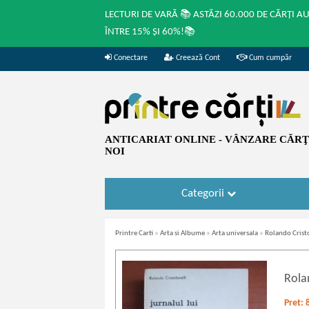
LECTURI DE VARĂ 📚 ASTĂZI 60.000 DE CĂRȚI A
ÎNTRE 15% ȘI 60%!📚
Conectare
Creează Cont
Cum cumpăr
ANTICARIAT ONLINE - VÂNZARE CĂRŢI
NOI
Categorii
Printre Carti
»
Arta si Albume
»
Arta universala
»
Rolando Cristo
Rola
Pret: