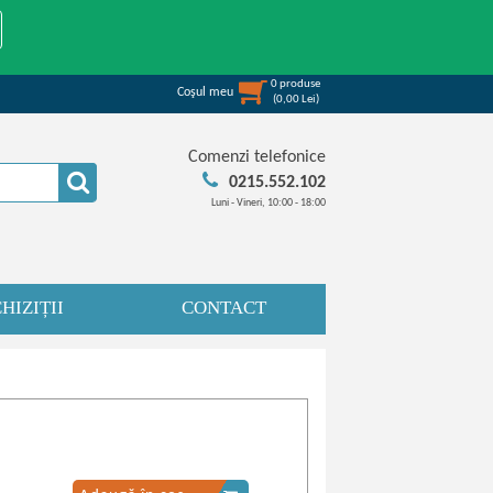
0
produse
Coşul meu
(
0,00
Lei
)
Comenzi telefonice
0215.552.102
Luni - Vineri, 10:00 - 18:00
HIZIȚII
CONTACT