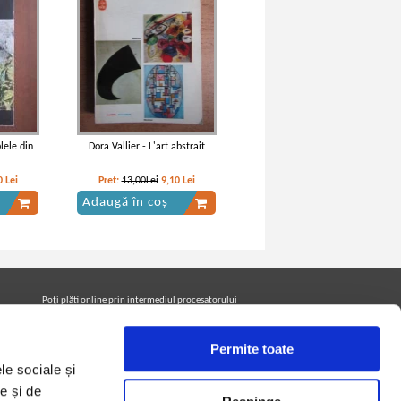
lele din
Dora Vallier - L'art abstrait
0
Lei
Pret:
13,00Lei
9,10
Lei
Adaugă în coș
Poţi plăti online prin intermediul procesatorului
Netopia Payments
Permite toate
le sociale și
Urmăreşte-ne pe facebook pentru a fi la curent cu
promoţiile PrintreCarti.ro
e și de