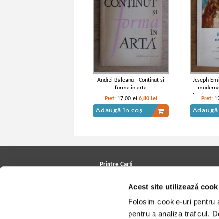
Andrei Baleanu - Continut si
Joseph Emi
forma in arta
moderna,
Neoimpresi
Pret:
17,00Lei
6,80
Lei
Pret:
1
Adaugă în coș
Adaugă 
Printre Carti
Carți la reducere
Acest site utilizează cook
Arhivă carți
Autori
Folosim cookie-uri pentru a 
Edituri
Colecții
pentru a analiza traficul. 
Cele mai căutate cărți