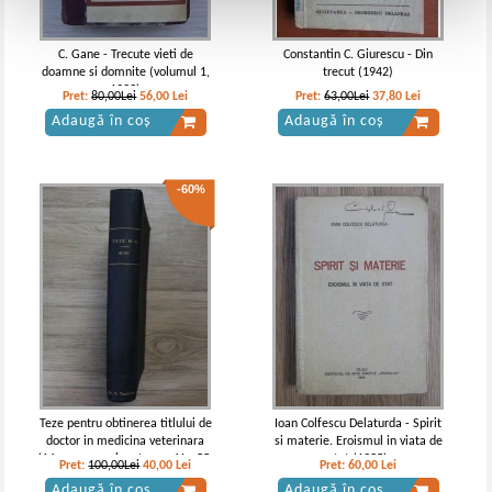
C. Gane - Trecute vieti de
Constantin C. Giurescu - Din
doamne si domnite (volumul 1,
trecut (1942)
1933)
Pret:
80,00Lei
56,00
Lei
Pret:
63,00Lei
37,80
Lei
Adaugă în coș
Adaugă în coș
-60%
Teze pentru obtinerea titlului de
Ioan Colfescu Delaturda - Spirit
doctor in medicina veterinara
si materie. Eroismul in viata de
(14 numere colegate, nr. 41 - 55,
stat (1935)
Pret:
100,00Lei
40,00
Lei
Pret:
60,00
Lei
1925)
Adaugă în coș
Adaugă în coș