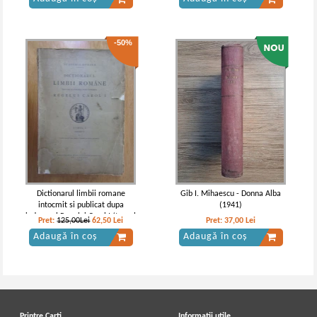
-50%
Dictionarul limbii romane
Gib I. Mihaescu - Donna Alba
intocmit si publicat dupa
(1941)
indemnul Regelui Carol I (tomul
Pret:
125,00Lei
62,50
Lei
Pret:
37,00
Lei
I, partea II, C)
Adaugă în coș
Adaugă în coș
Printre Carti
Informatii utile