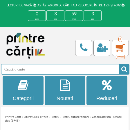
LECTURI DE VARĂ 📚 ASTĂZI 60.000 DE CĂRȚI AU REDUCERE ÎNTRE 15% ȘI 60%!📚
0
3
59
3
zile
ore
min
sec
0
0,00
Lei
Categorii
Noutati
Reduceri
Printre Carti
»
Literatura si critica
»
Teatru
»
Teatru autori romani
»
Zaharia Barsan - Se face
ziua (1945)