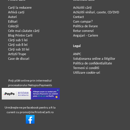
Carți la reducere
Achizitii cărți
Arhivă carți
Achizitii viniluri, casete, CD/DVD
Autori
Contact
Edituri
Cum cumpar?
Colecții
Politica de livrare
Cele mai căutate cărți
Retur comenzi
Blog Printre Carti
Angajari - Cariere
Cărţi sub 5 lei
Cărţi sub 8 lei
Legal
Cărţi sub 10 lei
Artiști/Trupe
ANPC
Case de discuri
Soluționarea online a litigiilor
Politica de confidentialitate
Termeni si conditii
Utilizare cookie-uri
Poţi plăti online prin intermediul
procesatorului Netopia Payments
Urmăreşte-ne pe facebook pentru a fi la
curent cu promoţiile PrintreCarti.ro