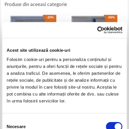
Produse din aceeasi categorie
-20%
-60%
Acest site utilizează cookie-uri
Folosim cookie-uri pentru a personaliza conținutul și
anunțurile, pentru a oferi funcții de rețele sociale și pentru
a analiza traficul. De asemenea, le oferim partenerilor de
Cezar Papacostea - Platon
Pompiliu V. Pasere - Legea
rețele sociale, de publicitate și de analize informații cu
(volumul 1, 1930)
contabilitatii publice (1929)
privire la modul în care folosiți site-ul nostru. Aceștia le
Pret:
50,00Lei
40,00
Lei
Pret:
110,00Lei
44,00
Lei
pot combina cu alte informații oferite de dvs. sau culese
Adaugă în coș
Adaugă în coș
în urma folosirii serviciilor lor.
-20%
-60%
Selecția
Necesare
consimțământului