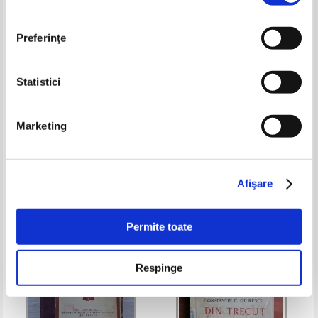
Preferinţe
Statistici
Mihai Tican Rumano - Monstrul
Mihai Eminescu - Poezii din
Marketing
apelor (1930)
viata si postume (1947)
Pret:
55,00Lei
44,00
Lei
Pret:
100,00Lei
40,00
Lei
Adaugă în coș
Adaugă în coș
Afişare
-30%
-40%
Permite toate
Respinge