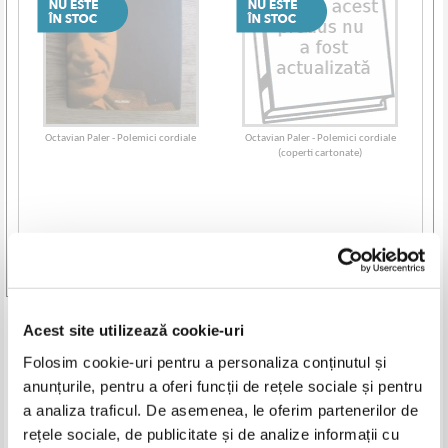
Octavian Paler - Polemici cordiale
Octavian Paler - Polemici cordiale
(coperti cartonate)
Vezi toate edițiile »
Produse din aceeasi categorie
Acest site utilizează cookie-uri
Folosim cookie-uri pentru a personaliza conținutul și
-50%
-35%
anunțurile, pentru a oferi funcții de rețele sociale și pentru
a analiza traficul. De asemenea, le oferim partenerilor de
rețele sociale, de publicitate și de analize informații cu