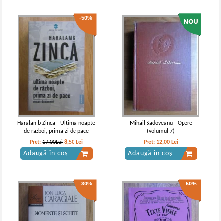
-50%
Haralamb Zinca - Ultima noapte
Mihail Sadoveanu - Opere
de razboi, prima zi de pace
(volumul 7)
Pret:
17,00Lei
8,50
Lei
Pret:
12,00
Lei
Adaugă în coș
Adaugă în coș
-30%
-50%