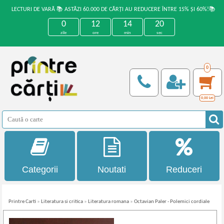
LECTURI DE VARĂ 📚 ASTĂZI 60.000 DE CĂRȚI AU REDUCERE ÎNTRE 15% ȘI 60%!📚
0
12
14
20
zile
ore
min
sec
0
0,00
Lei
Categorii
Noutati
Reduceri
Printre Carti
»
Literatura si critica
»
Literatura romana
»
Octavian Paler - Polemici cordiale