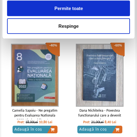
Permite toate
Horia Tabacu - Drumul pana la
A. I. Odobescu - Opere (volumul
Piata Romana. Momente si
1)
schite
Pret:
12,00
Lei
Pret:
10,00Lei
7,00
Lei
Respinge
Adaugă în coș
Adaugă în coș
-40%
-60%
Camelia Sapoiu - Ne pregatim
Dana Nichitelea - Povestea
pentru Evaluarea Nationala
functionarului care a devenit
2022. Limba si literatura
curier
Pret:
18,00Lei
10,80
Lei
Pret:
21,00Lei
8,40
Lei
romana
Adaugă în coș
Adaugă în coș