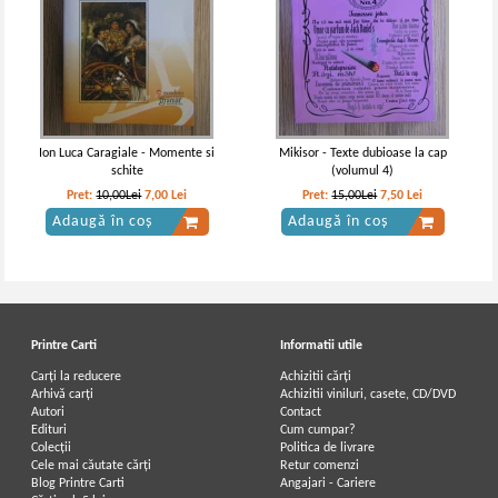
Ion Luca Caragiale - Momente si
Mikisor - Texte dubioase la cap
schite
(volumul 4)
Pret:
10,00Lei
7,00
Lei
Pret:
15,00Lei
7,50
Lei
Adaugă în coș
Adaugă în coș
Printre Carti
Informatii utile
Carți la reducere
Achizitii cărți
Arhivă carți
Achizitii viniluri, casete, CD/DVD
Autori
Contact
Edituri
Cum cumpar?
Colecții
Politica de livrare
Cele mai căutate cărți
Retur comenzi
Blog Printre Carti
Angajari - Cariere