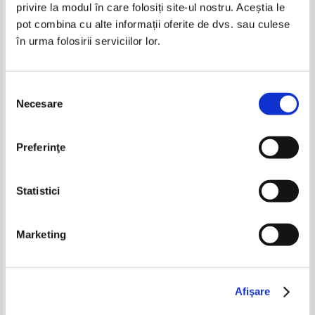
privire la modul în care folosiți site-ul nostru. Aceștia le
Octavian Paler - Polemici cordiale
Octavian Paler - Polemici cordiale
pot combina cu alte informații oferite de dvs. sau culese
(cu autograful autorului)
în urma folosirii serviciilor lor.
Selecția
Cristina Tamas - O calatorie de
Damian Stanoiu - Camere
Necesare
consimțământului
la Sulmona la Tomis
mobilate
Pret:
21,00Lei
10,50
Lei
Pret:
16,00Lei
10,40
Lei
Adaugă în coș
Adaugă în coș
Preferinţe
-30%
Statistici
Marketing
Afişare