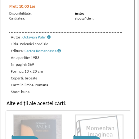
Pret:
10,00
Lei
Disponibilitate:
in stoc
Cantitatea:
stoc suficient
Autor:
Octavian Paler
Titlu: Polemici cordiale
Editura:
Cartea Romaneasca
An aparitie: 1983
Nr pagini: 369
Format: 13 x 20 cm
Coperti: brosate
Carte in limba: romana
Stare: buna
Alte ediții ale acestei cărți: