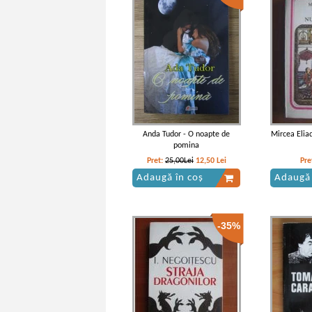
Anda Tudor - O noapte de
Mircea Elia
pomina
Pret:
25,00Lei
12,50
Lei
Pre
Adaugă în coș
Adaugă 
-35%