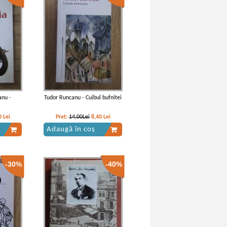
anu -
Tudor Runcanu - Cuibul bufnitei
0
Lei
Pret:
14,00Lei
8,40
Lei
Adaugă în coș
-30%
-40%