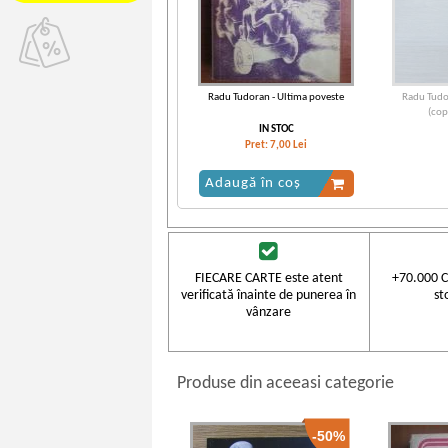
Radu Tudoran - Ultima poveste
Radu Tudo
(cop
IN STOC
Pret:
7,00
Lei
Adaugă în coș
FIECARE CARTE este atent
+70.000 C
verificată înainte de punerea în
st
vânzare
Produse din aceeasi categorie
-50%
Radu Tudoran - Ultima poveste
Radu Tudo