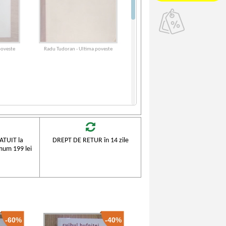
poveste
Radu Tudoran - Ultima poveste
TUIT la
DREPT DE RETUR în 14 zile
mum 199 lei
-60%
-40%