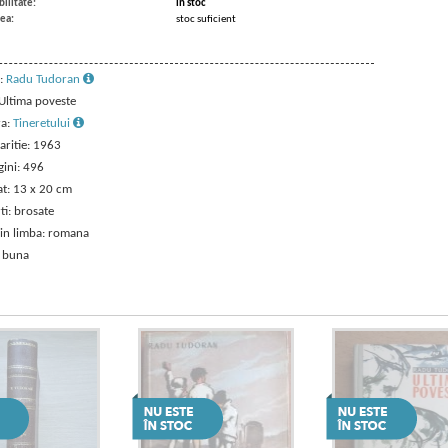
ilitate:
in stoc
ea:
stoc suficient
:
Radu Tudoran
 Ultima poveste
ra:
Tineretului
aritie: 1963
gini: 496
t: 13 x 20 cm
ti: brosate
 in limba: romana
: buna