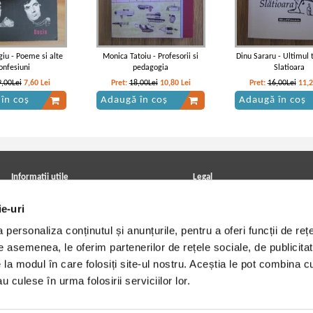
iu - Poeme si alte
Monica Tatoiu - Profesorii si
Dinu Sararu - Ultimul 
onfesiuni
pedagogia
Slatioara
9,00Lei
7,60
Lei
Pret:
18,00Lei
10,80
Lei
Pret:
16,00Lei
11,
în coș
Adaugă în coș
Adaugă în coș
Informatii utile
Legal
ANPC
Achizitii cărți
ie-uri
Achizitii viniluri, casete, CD/DVD
Soluționarea online a litigiilor
Contact
Politica de confidentialitate
personaliza conținutul și anunțurile, pentru a oferi funcții de rețe
Cum cumpar?
Termeni si conditii
Politica de livrare
Utilizare cookie-uri
De asemenea, le oferim partenerilor de rețele sociale, de publicitat
Retur comenzi
e la modul în care folosiți site-ul nostru. Aceștia le pot combina c
Angajari - Cariere
u culese în urma folosirii serviciilor lor.