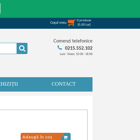
0
produse
Coşul meu
(
0,00
Lei
)
Comenzi telefonice
0215.552.102
Luni - Vineri, 10:00 - 18:00
HIZIȚII
CONTACT
Adaugă în coș