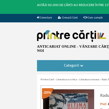
ASTĂZI 60.000 DE CĂRȚI AU REDUCERE ÎNTRE 15
Conectare
Creează Cont
Cum cumpăr
ANTICARIAT ONLINE - VÂNZARE CĂRŢI
NOI
Categorii
Printre Carti
»
Literatura si critica
»
Literatura romana
»
Radu T
-20%
Radu
Pret: