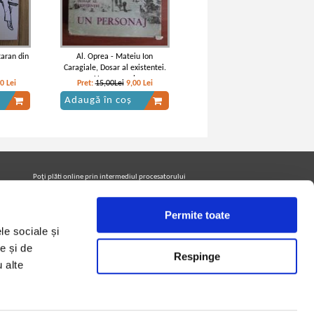
taran din
Al. Oprea - Mateiu Ion
Caragiale, Dosar al existentei.
Un personaj
20
Lei
Pret:
15,00Lei
9,00
Lei
Adaugă în coș
Poţi plăti online prin intermediul procesatorului
Netopia Payments
Permite toate
le sociale și
Urmăreşte-ne pe facebook pentru a fi la curent cu
promoţiile PrintreCarti.ro
e și de
Respinge
u alte