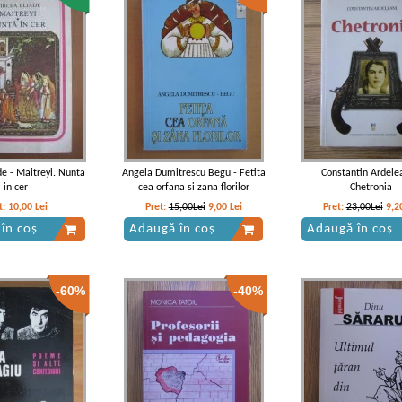
de - Maitreyi. Nunta
Angela Dumitrescu Begu - Fetita
Constantin Ardele
in cer
cea orfana si zana florilor
Chetronia
t:
10,00
Lei
Pret:
15,00Lei
9,00
Lei
Pret:
23,00Lei
9,2
în coș
Adaugă în coș
Adaugă în coș
-60%
-40%