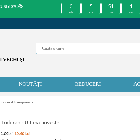
0
5
51
1
% ȘI 60%!📚
zile
ore
min
sec
 VECHI ŞI
NOUTĂȚI
REDUCERI
AC
udoran - Ultima poveste
 Tudoran
-
Ultima poveste
13,00Lei
10,40
Lei