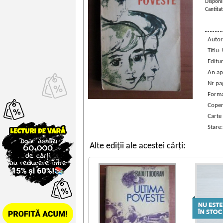
Disponib
Cantitat
Autor
Titlu:
Editu
An ap
Nr pa
Forma
Coper
Carte
Stare
Alte ediții ale acestei cărți: