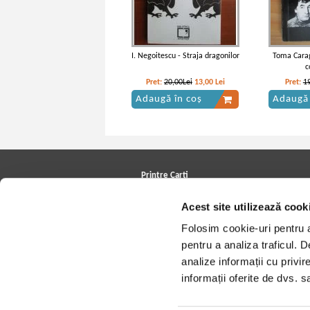
I. Negoitescu - Straja dragonilor
Toma Carag
c
Pret:
20,00Lei
13,00
Lei
Pret:
1
Adaugă în coș
Adaugă 
Printre Carti
Carți la reducere
Acest site utilizează cook
Arhivă carți
Autori
Folosim cookie-uri pentru a 
Edituri
Colecții
pentru a analiza traficul. 
Cele mai căutate cărți
analize informații cu privir
Blog Printre Carti
Cărţi sub 5 lei
informații oferite de dvs. sa
Cărţi sub 8 lei
Cărţi sub 10 lei
Artiști/Trupe