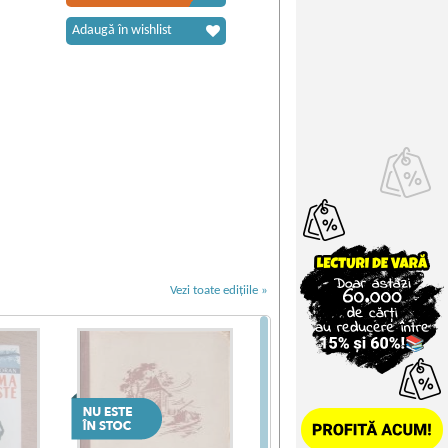
Adaugă în wishlist
Vezi toate edițiile »