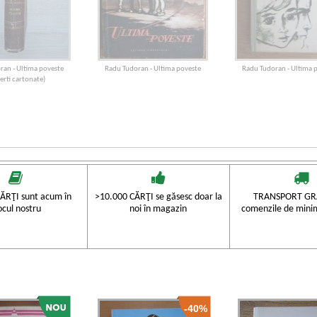
ran - Ultima poveste
Radu Tudoran - Ultima poveste
Radu Tudoran - Ultima 
erti cartonate)
ĂRŢI sunt acum în
>10.000 CĂRŢI se găsesc doar la
TRANSPORT GRA
ocul nostru
noi în magazin
comenzile de mini
-40%
ran - Ultima poveste