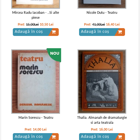
Mircea Radu Iacoban - ..Si alte
Nicole Dutu - Teatru
piese
Pret:
15,00Lei
10,50
Lei
Pret:
41,00Lei
16,40
Lei
Adaugă în coș
Adaugă în coș
Marin Sorescu - Teatru
Thalia. Almanah de dramaturgie
si arta teatrala
Pret:
14,00
Lei
Pret:
16,00
Lei
Adaugă în coș
Adaugă în coș