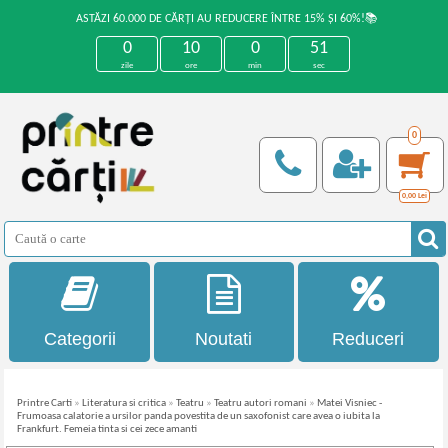
ASTĂZI 60.000 DE CĂRȚI AU REDUCERE ÎNTRE 15% ȘI 60%!📚
0
10
0
50
zile
ore
min
sec
0
0,00
Lei
Categorii
Noutati
Reduceri
Printre Carti
»
Literatura si critica
»
Teatru
»
Teatru autori romani
»
Matei Visniec -
Frumoasa calatorie a ursilor panda povestita de un saxofonist care avea o iubita la
Frankfurt. Femeia tinta si cei zece amanti