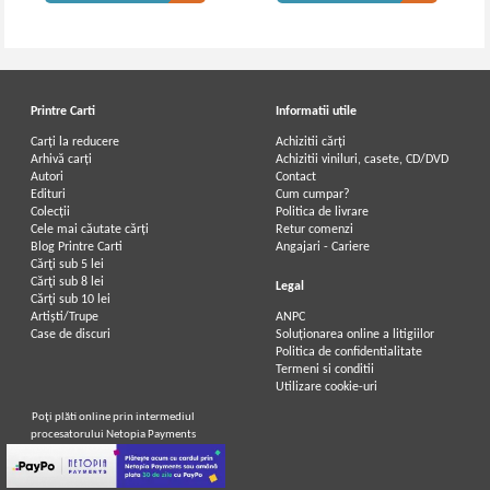
Printre Carti
Informatii utile
Carți la reducere
Achizitii cărți
Arhivă carți
Achizitii viniluri, casete, CD/DVD
Autori
Contact
Edituri
Cum cumpar?
Colecții
Politica de livrare
Cele mai căutate cărți
Retur comenzi
Blog Printre Carti
Angajari - Cariere
Cărţi sub 5 lei
Cărţi sub 8 lei
Legal
Cărţi sub 10 lei
Artiști/Trupe
ANPC
Case de discuri
Soluționarea online a litigiilor
Politica de confidentialitate
Termeni si conditii
Utilizare cookie-uri
Poţi plăti online prin intermediul
procesatorului Netopia Payments