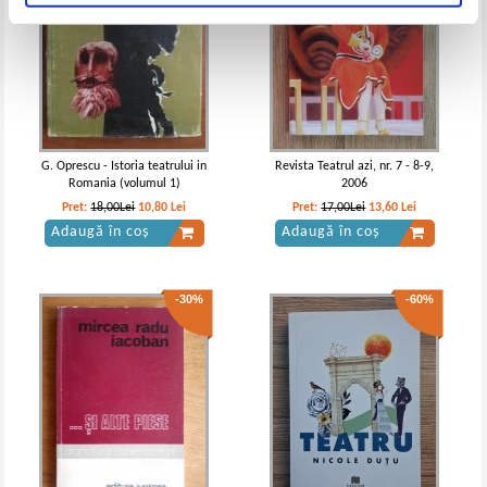
G. Oprescu - Istoria teatrului in
Revista Teatrul azi, nr. 7 - 8-9,
Romania (volumul 1)
2006
Pret:
18,00Lei
10,80
Lei
Pret:
17,00Lei
13,60
Lei
Adaugă în coș
Adaugă în coș
-30%
-60%