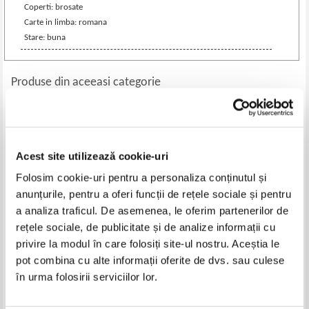
Coperti: brosate
Carte in limba: romana
Stare: buna
Produse din aceeasi categorie
-50%
-60%
Acest site utilizează cookie-uri
Folosim cookie-uri pentru a personaliza conținutul și
anunțurile, pentru a oferi funcții de rețele sociale și pentru
a analiza traficul. De asemenea, le oferim partenerilor de
rețele sociale, de publicitate și de analize informații cu
privire la modul în care folosiți site-ul nostru. Aceștia le
pot combina cu alte informații oferite de dvs. sau culese
Marin Sorescu - The Thirst of
Ion Jurca Rovina - Piscina (cu
the Salt Mountain
autograful autorului)
în urma folosirii serviciilor lor.
Pret:
32,00Lei
16,00
Lei
Pret:
34,00Lei
13,60
Lei
Adaugă în coș
Adaugă în coș