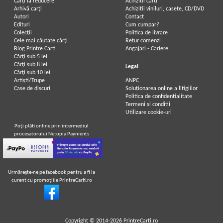
Carți la reducere
Achizitii cărți
Arhivă carți
Achizitii viniluri, casete, CD/DVD
Autori
Contact
Edituri
Cum cumpar?
Colecții
Politica de livrare
Cele mai căutate cărți
Retur comenzi
Blog Printre Carti
Angajari - Cariere
Cărţi sub 5 lei
Cărţi sub 8 lei
Legal
Cărţi sub 10 lei
Artiști/Trupe
ANPC
Case de discuri
Soluționarea online a litigiilor
Politica de confidentialitate
Termeni si conditii
Utilizare cookie-uri
Poţi plăti online prin intermediul
procesatorului Netopia Payments
Urmăreşte-ne pe facebook pentru a fi la
curent cu promoţiile PrintreCarti.ro
Copyright © 2014-2026
PrintreCarti.ro