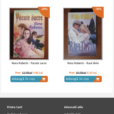
-20%
-35%
Nora Roberts - Pacate sacre
Nora Roberts - Raul divin
Pret:
12,00Lei
9,60
Lei
Pret:
10,00Lei
6,50
Lei
Adaugă în coș
Adaugă în coș
Printre Carti
Informatii utile