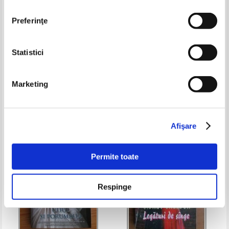
Preferinţe
Statistici
Teresa Medeiros - Savoarea unui
Julie Garwood - Sotie pentru
sarut
altul
Marketing
Pret:
10,00
Lei
Pret:
18,00Lei
11,70
Lei
Adaugă în coș
Adaugă în coș
Afişare
-30%
-35%
Permite toate
Respinge