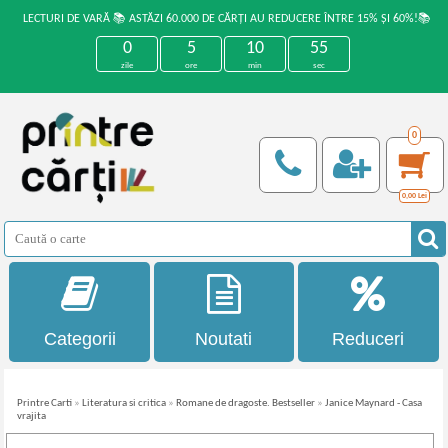
LECTURI DE VARĂ 📚 ASTĂZI 60.000 DE CĂRȚI AU REDUCERE ÎNTRE 15% ȘI 60%!📚
0
5
10
55
zile
ore
min
sec
0
0,00
Lei
Categorii
Noutati
Reduceri
Printre Carti
»
Literatura si critica
»
Romane de dragoste. Bestseller
»
Janice Maynard - Casa
vrajita