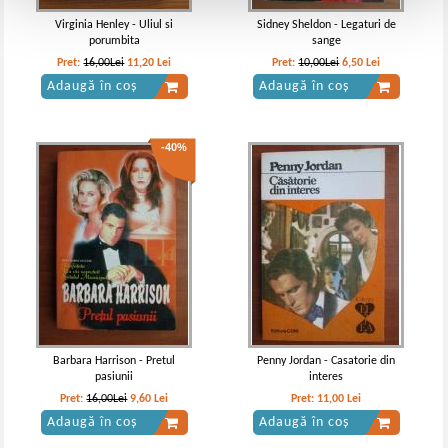
Virginia Henley - Uliul si
Sidney Sheldon - Legaturi de
porumbita
sange
Pret:
16,00Lei
11,20
Lei
Pret:
10,00Lei
6,50
Lei
Adaugă în coș
Adaugă în coș
-40%
Barbara Harrison - Pretul
Penny Jordan - Casatorie din
pasiunii
interes
Pret:
16,00Lei
9,60
Lei
Pret:
11,00
Lei
Adaugă în coș
Adaugă în coș