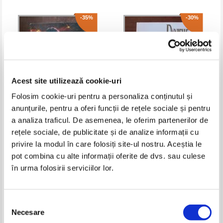
-35%
-30%
Acest site utilizează cookie-uri
Folosim cookie-uri pentru a personaliza conținutul și
anunțurile, pentru a oferi funcții de rețele sociale și pentru
a analiza traficul. De asemenea, le oferim partenerilor de
Sidney Sheldon - Stapana pe
Danielle Steel - O data in viata
rețele sociale, de publicitate și de analize informații cu
situatie
privire la modul în care folosiți site-ul nostru. Aceștia le
Pret:
10,00Lei
6,50
Lei
Pret:
10,00Lei
7,00
Lei
Adaugă în coș
Adaugă în coș
pot combina cu alte informații oferite de dvs. sau culese
în urma folosirii serviciilor lor.
-35%
Selecția
Necesare
consimțământului