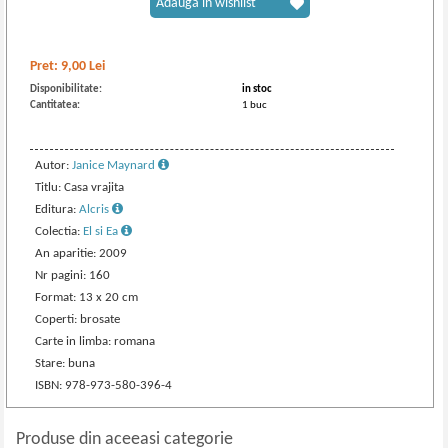
Adaugă în wishlist
Pret:
9,00
Lei
Disponibilitate:
in stoc
Cantitatea:
1 buc
Autor:
Janice Maynard
Titlu: Casa vrajita
Editura:
Alcris
Colectia:
El si Ea
An aparitie: 2009
Nr pagini: 160
Format: 13 x 20 cm
Coperti: brosate
Carte in limba: romana
Stare: buna
ISBN: 978-973-580-396-4
Produse din aceeasi categorie