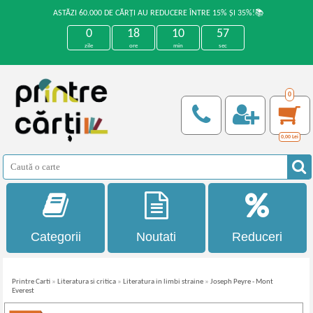
ASTĂZI 60.000 DE CĂRȚI AU REDUCERE ÎNTRE 15% ȘI 35%!📚
0
18
10
57
zile
ore
min
sec
0
0,00
Lei
Categorii
Noutati
Reduceri
Printre Carti
»
Literatura si critica
»
Literatura in limbi straine
»
Joseph Peyre - Mont
Everest