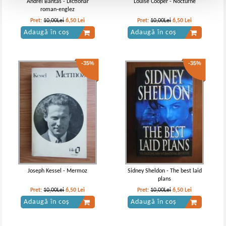
Andrei Bantas - Dictionar
Louise Cooper - Nocturne
roman-englez
Pret:
10,00Lei
6,50
Lei
Pret:
10,00Lei
6,50
Lei
Adaugă în coș
Adaugă în coș
-35%
-35%
Joseph Kessel - Mermoz
Sidney Sheldon - The best laid
plans
Pret:
10,00Lei
6,50
Lei
Pret:
10,00Lei
6,50
Lei
Adaugă în coș
Adaugă în coș