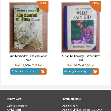
-35%
-35%
Yuri Medvedev - The chariot of
Susan M. Coolidge - What Katy
time
did
Pret:
11,00Lei
7,15
Lei
Pret:
10,00Lei
6,50
Lei
Adaugă în coș
Adaugă în coș
Printre Carti
Informatii utile
Carți la reducere
Achizitii cărți
Arhivă carți
Achizitii viniluri, casete, CD/DVD