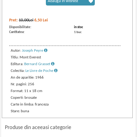
Adaugă în wishlist
Pret:
10,00Lei
6,50
Lei
Disponibilitate:
in stoc
Cantitatea:
1 buc
Autor:
Joseph Peyre
Titlu: Mont Everest
Editura:
Bernard Grasset
Colectia:
Le Livre de Poche
An de aparitie: 1966
Nr. pagini: 256
Format: 11 x 18 cm
Coperti: brosate
Carte in limba: franceza
Stare: buna
Produse din aceeasi categorie