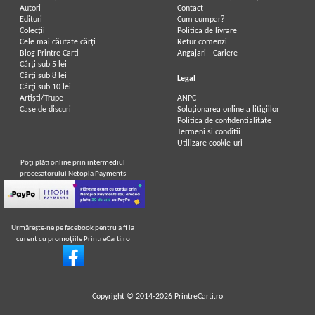
Autori
Contact
Edituri
Cum cumpar?
Colecții
Politica de livrare
Cele mai căutate cărți
Retur comenzi
Blog Printre Carti
Angajari - Cariere
Cărţi sub 5 lei
Cărţi sub 8 lei
Legal
Cărţi sub 10 lei
Artiști/Trupe
ANPC
Case de discuri
Soluționarea online a litigiilor
Politica de confidentialitate
Termeni si conditii
Utilizare cookie-uri
Poţi plăti online prin intermediul
procesatorului Netopia Payments
Urmăreşte-ne pe facebook pentru a fi la
curent cu promoţiile PrintreCarti.ro
Copyright © 2014-2026
PrintreCarti.ro