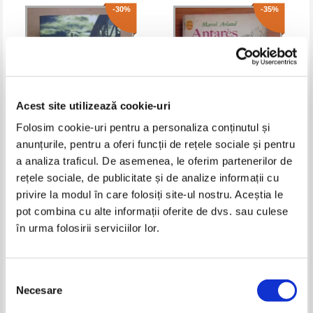
-30%
-35%
Acest site utilizează cookie-uri
Folosim cookie-uri pentru a personaliza conținutul și
anunțurile, pentru a oferi funcții de rețele sociale și pentru
John Le Carre - A Most Wanted
Marcel Arland - Antares. La vigie
a analiza traficul. De asemenea, le oferim partenerilor de
Man
rețele sociale, de publicitate și de analize informații cu
Pret:
12,00Lei
8,40
Lei
Pret:
10,00Lei
6,50
Lei
privire la modul în care folosiți site-ul nostru. Aceștia le
Adaugă în coș
Adaugă în coș
pot combina cu alte informații oferite de dvs. sau culese
în urma folosirii serviciilor lor.
-35%
-35%
Selecția
Necesare
consimțământului