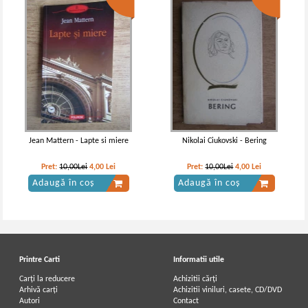
Jean Mattern - Lapte si miere
Nikolai Ciukovski - Bering
Pret:
10,00Lei
4,00
Lei
Pret:
10,00Lei
4,00
Lei
Adaugă în coș
Adaugă în coș
Printre Carti
Informatii utile
Carți la reducere
Achizitii cărți
Arhivă carți
Achizitii viniluri, casete, CD/DVD
Autori
Contact