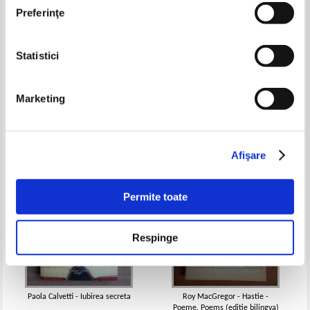
Preferinţe
Statistici
Letty Cameron - Rasplata
Bram Stoker - Rubinul cu sapte
modestiei
stele
Pret:
11,00
Lei
Pret:
13,00Lei
5,20
Lei
Marketing
Adaugă în coș
Adaugă în coș
-60%
-60%
Afişare
Permite toate
Respinge
Paola Calvetti - Iubirea secreta
Roy MacGregor - Hastie -
Poeme. Poems (editie bilingva)