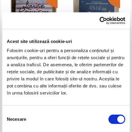
Acest site utilizează cookie-uri
Folosim cookie-uri pentru a personaliza conținutul și
anunțurile, pentru a oferi funcții de rețele sociale și pentru
Louise Rennison - La rascruce
Mackenzi Lee - Ghid de jupoane
a analiza traficul. De asemenea, le oferim partenerilor de
de... dresuri. Aventurile lui
si piraterii pentru doamne
Tallulah Casey
rețele sociale, de publicitate și de analize informații cu
Pret:
11,00Lei
4,40
Lei
Pret:
13,00Lei
5,20
Lei
Adaugă în coș
Adaugă în coș
privire la modul în care folosiți site-ul nostru. Aceștia le
pot combina cu alte informații oferite de dvs. sau culese
în urma folosirii serviciilor lor.
-60%
Selecția
Necesare
consimțământului