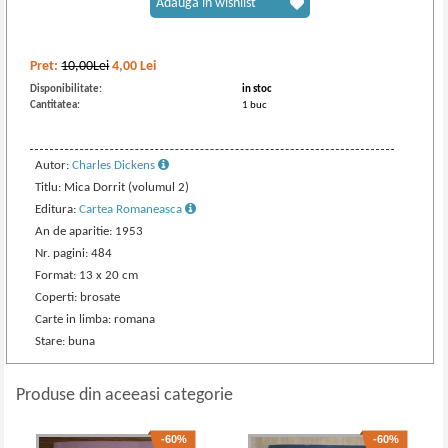
Adaugă în wishlist
Pret:
10,00Lei
4,00
Lei
Disponibilitate:
in stoc
Cantitatea:
1 buc
Autor:
Charles Dickens
Titlu: Mica Dorrit (volumul 2)
Editura:
Cartea Romaneasca
An de aparitie: 1953
Nr. pagini: 484
Format: 13 x 20 cm
Coperti: brosate
Carte in limba: romana
Stare: buna
Produse din aceeasi categorie
-60%
-60%