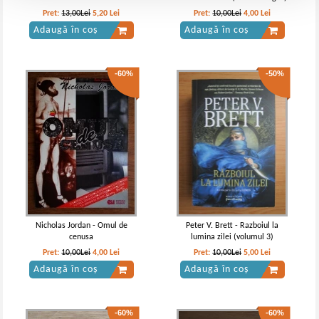
Pret:
13,00Lei
5,20
Lei
Pret:
10,00Lei
4,00
Lei
Adaugă în coș
Adaugă în coș
-60%
-50%
Nicholas Jordan - Omul de
Peter V. Brett - Razboiul la
cenusa
lumina zilei (volumul 3)
Pret:
10,00Lei
4,00
Lei
Pret:
10,00Lei
5,00
Lei
Adaugă în coș
Adaugă în coș
-60%
-60%