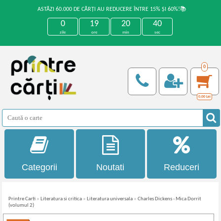
ASTĂZI 60.000 DE CĂRȚI AU REDUCERE ÎNTRE 15% ȘI 60%!📚
0
19
20
40
zile
ore
min
sec
0
0,00
Lei
Categorii
Noutati
Reduceri
Printre Carti
»
Literatura si critica
»
Literatura universala
»
Charles Dickens - Mica Dorrit
(volumul 2)