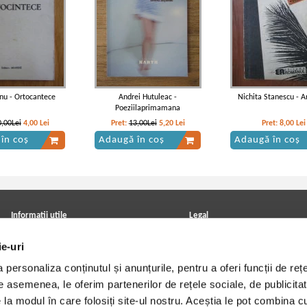
onu - Ortocantece
Andrei Hutuleac -
Nichita Stanescu - A
Poeziilaprimamana
0,00Lei
4,00
Lei
Pret:
13,00Lei
5,20
Lei
Pret:
8,00
Lei
în coș
Adaugă în coș
Adaugă în coș
Informatii utile
Legal
ANPC
Achizitii cărți
ie-uri
Achizitii viniluri, casete, CD/DVD
Soluționarea online a litigiilor
Contact
Politica de confidentialitate
personaliza conținutul și anunțurile, pentru a oferi funcții de rețe
Cum cumpar?
Termeni si conditii
Politica de livrare
Utilizare cookie-uri
De asemenea, le oferim partenerilor de rețele sociale, de publicitat
Retur comenzi
e la modul în care folosiți site-ul nostru. Aceștia le pot combina c
Angajari - Cariere