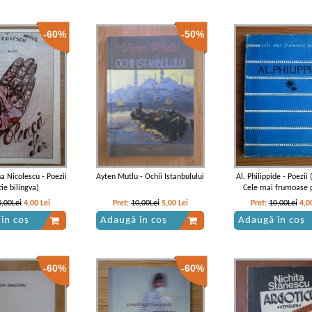
-60%
-50%
na Nicolescu - Poezii
Ayten Mutlu - Ochii Istanbulului
Al. Philippide - Poezii 
tie bilingva)
Cele mai frumoase p
0,00Lei
4,00
Lei
Pret:
10,00Lei
5,00
Lei
Pret:
10,00Lei
4,0
în coș
Adaugă în coș
Adaugă în coș
-60%
-60%