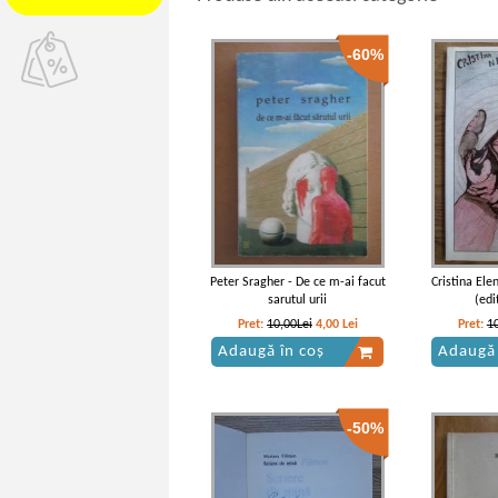
-60%
Peter Sragher - De ce m-ai facut
Cristina Ele
sarutul urii
(edi
Pret:
10,00Lei
4,00
Lei
Pret:
1
Adaugă în coș
Adaugă 
-50%