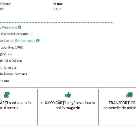
ilitate:
in stoc
ea:
3 buc
:
Petre Got
 Dimineata cuvantului
ra:
Cartea Romaneasca
 aparitie: 1980
gini: 77
t: 13 x 20 cm
ti: brosate
 in limba: romana
: buna
ĂRŢI sunt acum în
>10.000 CĂRŢI se găsesc doar la
TRANSPORT GRA
ocul nostru
noi în magazin
comenzile de mini