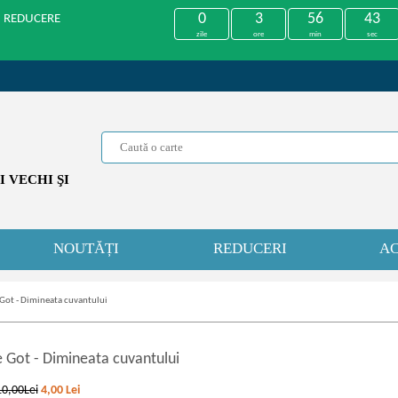
0
3
56
43
U REDUCERE
zile
ore
min
sec
 VECHI ŞI
NOUTĂȚI
REDUCERI
AC
 Got - Dimineata cuvantului
e Got
-
Dimineata cuvantului
10,00Lei
4,00
Lei