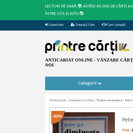
LECTURI DE VARĂ 📚 ASTĂZI 60.000 DE CĂRȚI A
ÎNTRE 15% ȘI 60%!📚
Conectare
Creează Cont
Cum cumpăr
ANTICARIAT ONLINE - VÂNZARE CĂRŢI
NOI
Categorii
Printre Carti
»
Literatura si critica
»
Poezie romaneasca
»
Petre
-60%
Petr
Pret: