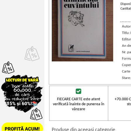
Disponib
Cantitat
Autor
Titlu:
Editu
An de
Nr. pa
Forma
Coper
Carte
Stare
FIECARE CARTE este atent
+70.000 C
verificată înainte de punerea în
st
vânzare
Produse din aceeasi categorie