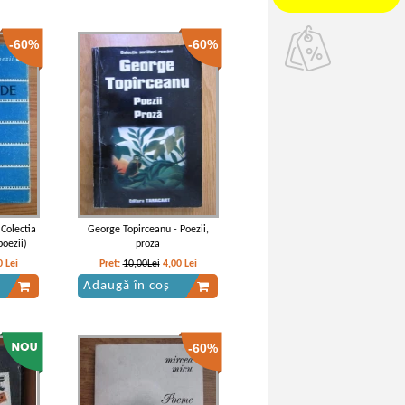
-60%
-60%
(Colectia
George Topirceanu - Poezii,
oezii)
proza
0
Lei
Pret:
10,00Lei
4,00
Lei
Adaugă în coș
-60%