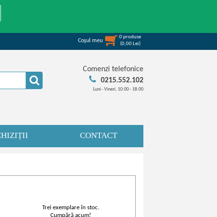
0
produse
Coşul meu
(
0,00
Lei
)
Comenzi telefonice
0215.552.102
Luni - Vineri, 10:00 - 18:00
HIZIȚII
CONTACT
Trei exemplare în stoc.
Cumpără acum!