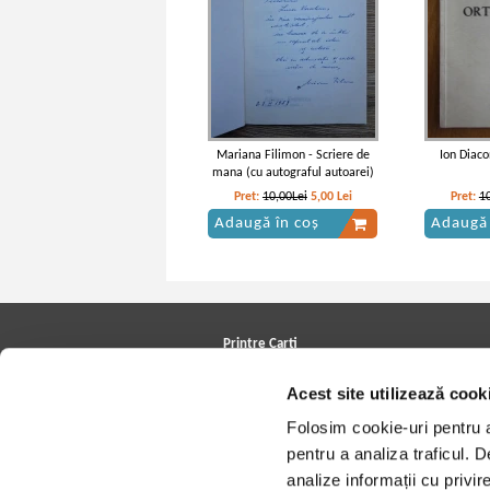
Mariana Filimon - Scriere de
Ion Diac
mana (cu autograful autoarei)
Pret:
10,00Lei
5,00
Lei
Pret:
1
Adaugă în coș
Adaugă 
Printre Carti
Carți la reducere
Acest site utilizează cook
Arhivă carți
Autori
Folosim cookie-uri pentru a 
Edituri
Colecții
pentru a analiza traficul. 
Cele mai căutate cărți
analize informații cu privir
Blog Printre Carti