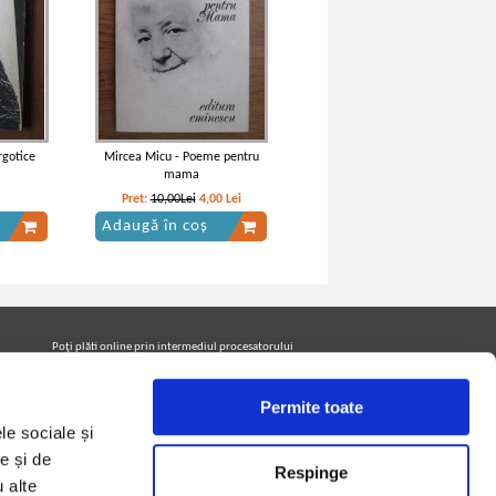
rgotice
Mircea Micu - Poeme pentru
mama
Pret:
10,00Lei
4,00
Lei
Adaugă în coș
Poţi plăti online prin intermediul procesatorului
Netopia Payments
Permite toate
le sociale și
Urmăreşte-ne pe facebook pentru a fi la curent cu
promoţiile PrintreCarti.ro
e și de
Respinge
u alte