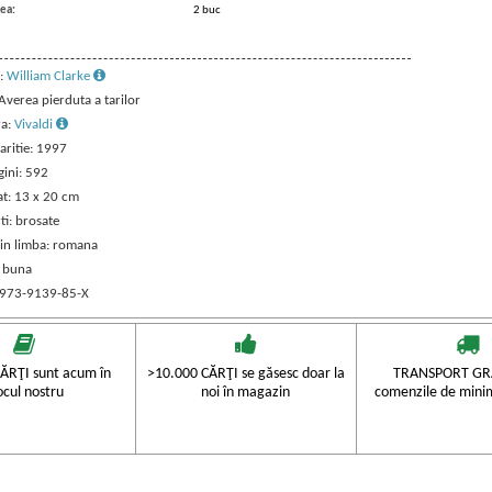
ea:
2 buc
:
William Clarke
 Averea pierduta a tarilor
ra:
Vivaldi
aritie: 1997
gini: 592
t: 13 x 20 cm
ti: brosate
 in limba: romana
: buna
 973-9139-85-X
ĂRŢI sunt acum în
>10.000 CĂRŢI se găsesc doar la
TRANSPORT GRA
ocul nostru
noi în magazin
comenzile de mini