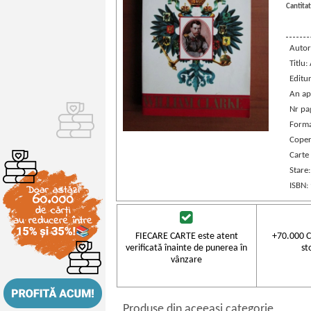
Cantitat
Autor
Titlu:
Editu
An ap
Nr pa
Forma
Coper
Carte
Stare
ISBN:
FIECARE CARTE este atent
+70.000 C
verificată înainte de punerea în
st
vânzare
Produse din aceeasi categorie