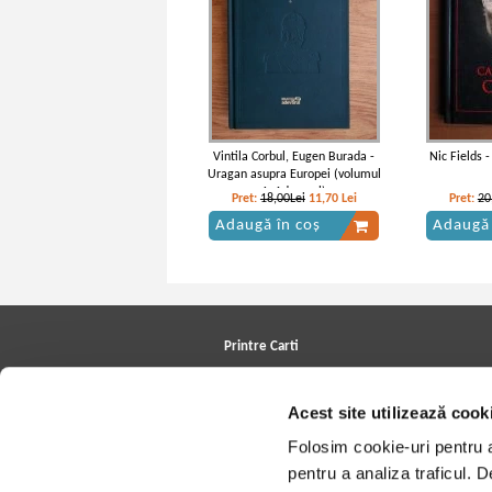
Vintila Corbul, Eugen Burada -
Nic Fields -
Uragan asupra Europei (volumul
1, Adevarul)
Pret:
18,00Lei
11,70
Lei
Pret:
20
Adaugă în coș
Adaugă 
Printre Carti
Carți la reducere
Arhivă carți
Acest site utilizează cook
Autori
Edituri
Folosim cookie-uri pentru a 
Colecții
Cele mai căutate cărți
pentru a analiza traficul. 
Blog Printre Carti