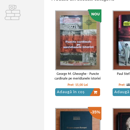
George M. Gheorghe - Puncte
Paul Ste
cardinale pe meridianele istoriei
Pret:
15,00
Lei
Pret:
18
Adaugă în coș
Adaugă 
-35%