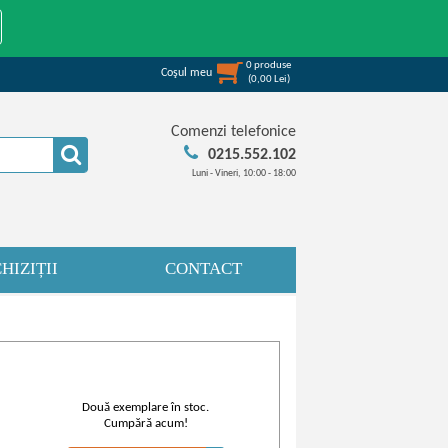
0
produse
Coşul meu
(
0,00
Lei
)
Comenzi telefonice
0215.552.102
Luni - Vineri, 10:00 - 18:00
HIZIȚII
CONTACT
Două exemplare în stoc.
Cumpără acum!