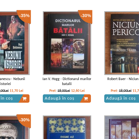
-35%
-30%
fanescu - Nebunii
Ian V. Hogg - Dictionarul marilor
Robert Baer - Niciun 
istoriei
batalii
,00Lei
11,70
Lei
Pret:
18,00Lei
12,60
Lei
Pret:
18,00Lei
11,
în coș
Adaugă în coș
Adaugă în coș
-30%