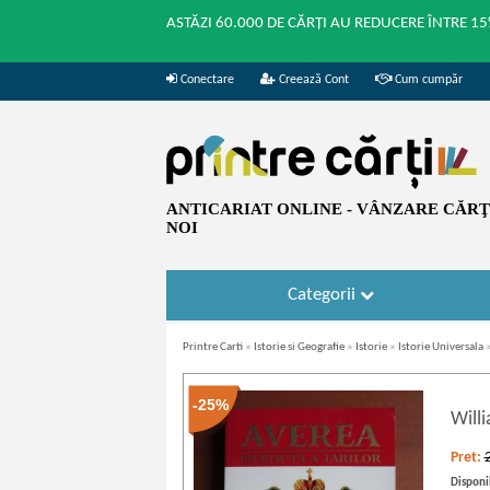
ASTĂZI 60.000 DE CĂRȚI AU REDUCERE ÎNTRE 15
Conectare
Creează Cont
Cum cumpăr
ANTICARIAT ONLINE - VÂNZARE CĂRŢI
NOI
Categorii
Printre Carti
»
Istorie si Geografie
»
Istorie
»
Istorie Universala
-25%
Will
Pret:
Disponib