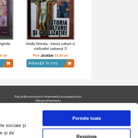
riginile
Ovidiu Drimba - Istoria culturii si
civilizatiei (volumul 7)
50
Lei
Pret:
20,00Lei
15,00
Lei
Adaugă în coș
Poţi plăti online prin intermediul procesatorului
Netopia Payments
Permite toate
Urmăreşte-ne pe facebook pentru a fi la curent cu
le sociale și
promoţiile PrintreCarti.ro
e și de
Respinge