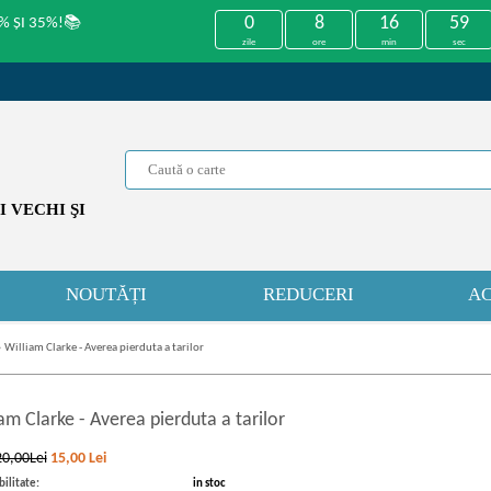
0
8
16
59
% ȘI 35%!📚
zile
ore
min
sec
 VECHI ŞI
NOUTĂȚI
REDUCERI
AC
»
William Clarke - Averea pierduta a tarilor
iam Clarke
-
Averea pierduta a tarilor
20,00Lei
15,00
Lei
ilitate:
in stoc