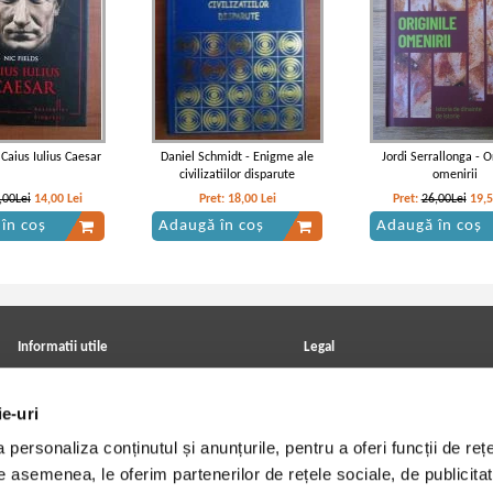
 Caius Iulius Caesar
Daniel Schmidt - Enigme ale
Jordi Serrallonga - O
civilizatiilor disparute
omenirii
,00Lei
14,00
Lei
Pret:
18,00
Lei
Pret:
26,00Lei
19,
în coș
Adaugă în coș
Adaugă în coș
Informatii utile
Legal
ANPC
Achizitii cărți
Achizitii viniluri, casete, CD/DVD
Soluționarea online a litigiilor
ie-uri
Contact
Politica de confidentialitate
Cum cumpar?
Termeni si conditii
personaliza conținutul și anunțurile, pentru a oferi funcții de rețe
Politica de livrare
Utilizare cookie-uri
Retur comenzi
De asemenea, le oferim partenerilor de rețele sociale, de publicitat
Angajari - Cariere