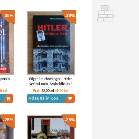
-35%
-30%
pericol
Edgar Feuchtwanger - Hitler,
vecinul meu. Amintirile unui
copil evreu
70
Lei
Pret:
22,00Lei
15,40
Lei
Adaugă în coș
-25%
-25%