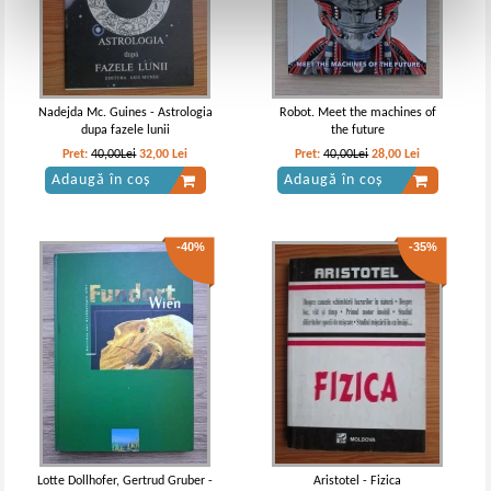
Nadejda Mc. Guines - Astrologia
Robot. Meet the machines of
dupa fazele lunii
the future
Pret:
40,00Lei
32,00
Lei
Pret:
40,00Lei
28,00
Lei
Adaugă în coș
Adaugă în coș
-40%
-35%
Lotte Dollhofer, Gertrud Gruber -
Aristotel - Fizica