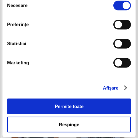
-60%
-35%
Necesare
consimțământului
Preferinţe
Statistici
Marketing
L. Antropov - Electrochimie
Jeff Hawkins - 1000 de creieri
theorique
Pret:
45,00Lei
18,00
Lei
Pret:
30,00Lei
19,50
Lei
Adaugă în coș
Adaugă în coș
Afişare
-20%
-30%
Permite toate
Respinge