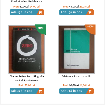
Fundort Wien. Berichte zur
Archaologie
Pret:
40,00Lei
24,00
Lei
Pret:
45,00Lei
29,25
Lei
Adaugă în coș
Adaugă în coș
-40%
Charles Seife - Zero. Biografia
Aristotel - Parva naturalia
unei idei periculoase
Pret:
55,00
Lei
Pret:
30,00Lei
18,00
Lei
Adaugă în coș
Adaugă în coș