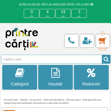
ASTĂZI 60.000 DE CĂRȚI AU REDUCERE ÎNTRE 15% ȘI 60%!📚
0
4
52
2
zile
ore
min
sec
0
0,00
Lei
Categorii
Noutati
Reduceri
Printre Carti
»
Stiinte
»
Economie
»
Alte carti de stiinta
»
Kornai Janos - Anti-equilibrium.
Despre teoriile sistemelor economice si sarcinile cercetarii