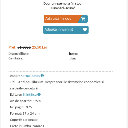
Doar un exemplar în stoc.
Cumpără acum!
Adaugă în coș
Adaugă în wishlist
Pret:
51,00Lei
25,50
Lei
Disponibilitate:
in stoc
Cantitatea:
1 buc
Autor:
Kornai Janos
Titlu: Anti-equilibrium. Despre teoriile sistemelor economice si
sarcinile cercetarii
Editura:
Stiintifica
An de aparitie: 1974
Nr. pagini: 375
Format: 17 x 24 cm
Coperti: cartonate
Carte in limba: romana