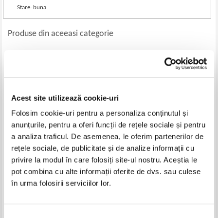
Stare: buna
Produse din aceeasi categorie
-20%
-60%
Acest site utilizează cookie-uri
Folosim cookie-uri pentru a personaliza conținutul și
anunțurile, pentru a oferi funcții de rețele sociale și pentru
a analiza traficul. De asemenea, le oferim partenerilor de
rețele sociale, de publicitate și de analize informații cu
privire la modul în care folosiți site-ul nostru. Aceștia le
Peter Atrill - Contabilitatea si
Diana Calin - Respect pentru
finantele pe intelesul tuturor
resurse. Manual altfel de
pot combina cu alte informații oferite de dvs. sau culese
educatie pentru sustenabilitate
Pret:
27,00Lei
21,60
Lei
Pret:
60,00Lei
24,00
Lei
în urma folosirii serviciilor lor.
Adaugă în coș
Adaugă în coș
Selecția