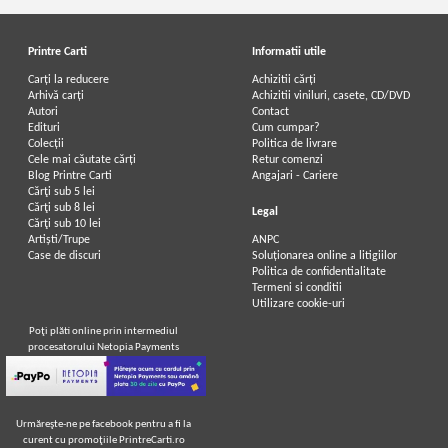
Printre Carti
Informatii utile
Carți la reducere
Achizitii cărți
Arhivă carți
Achizitii viniluri, casete, CD/DVD
Autori
Contact
Edituri
Cum cumpar?
Colecții
Politica de livrare
Cele mai căutate cărți
Retur comenzi
Blog Printre Carti
Angajari - Cariere
Cărţi sub 5 lei
Cărţi sub 8 lei
Legal
Cărţi sub 10 lei
Artiști/Trupe
ANPC
Case de discuri
Soluționarea online a litigiilor
Politica de confidentialitate
Termeni si conditii
Utilizare cookie-uri
Poţi plăti online prin intermediul
procesatorului Netopia Payments
Urmăreşte-ne pe facebook pentru a fi la
curent cu promoţiile PrintreCarti.ro