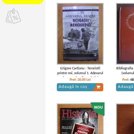
Grigore Cartianu - Teroristii
Bibliografia
printre noi, volumul 1. Adevarul
(volumul
despre ucigasii revolutiei
Pret:
20,00
Lei
Pret:
48
Adaugă în coș
Adaugă 