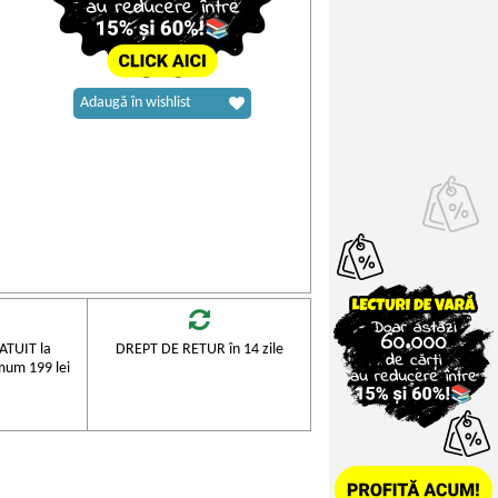
Adaugă în wishlist
TUIT la
DREPT DE RETUR în 14 zile
mum 199 lei