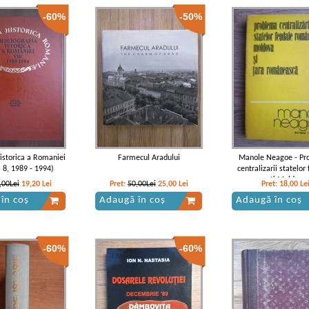
-60%
-50%
 istorica a Romaniei
Farmecul Aradului
Manole Neagoe - Pr
 8, 1989 - 1994)
centralizarii statelor
romanesti Moldova s
,00Lei
19,20
Lei
Pret:
50,00Lei
25,00
Lei
Pret:
18,00
Le
Romaneasca
în coș
Adaugă în coș
Adaugă în coș
-60%
-60%