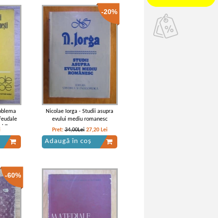
-20%
oblema
Nicolae Iorga - Studii asupra
 feudale
evului mediu romanesc
i Tara
i
Pret:
34,00Lei
27,20
Lei
Adaugă în coș
-60%