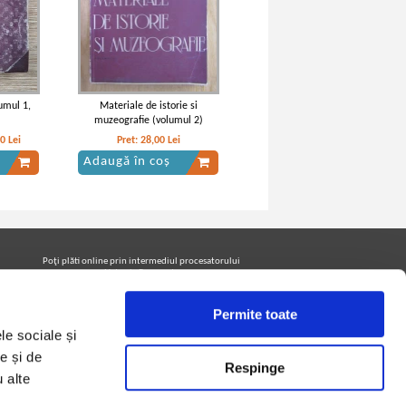
umul 1,
Materiale de istorie si
muzeografie (volumul 2)
00
Lei
Pret:
28,00
Lei
Adaugă în coș
Poţi plăti online prin intermediul procesatorului
Netopia Payments
Permite toate
le sociale și
Urmăreşte-ne pe facebook pentru a fi la curent cu
promoţiile PrintreCarti.ro
e și de
Respinge
u alte