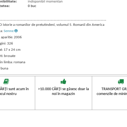
 O istorie a romanilor de pretutindeni, volumul 5. Romanii din America
ra:
Semne
 aparitie: 2006
gini: 326
t: 17 x 24 cm
ti: brosate
 in limba: romana
: buna
ĂRŢI sunt acum în
>10.000 CĂRŢI se găsesc doar la
TRANSPORT GRA
ocul nostru
noi în magazin
comenzile de mini