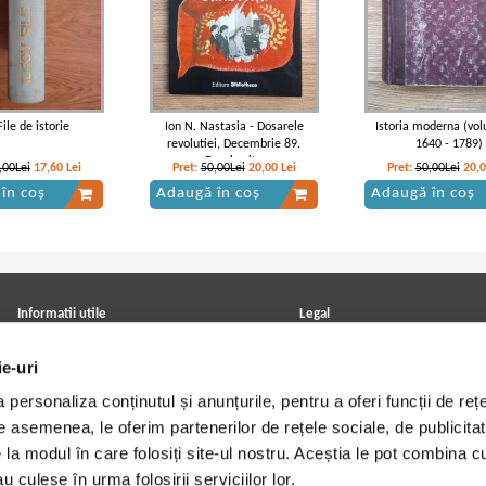
 File de istorie
Ion N. Nastasia - Dosarele
Istoria moderna (vol
revolutiei, Decembrie 89.
1640 - 1789)
Dambovita
,00Lei
17,60
Lei
Pret:
50,00Lei
20,00
Lei
Pret:
50,00Lei
20,
în coș
Adaugă în coș
Adaugă în coș
Informatii utile
Legal
ANPC
Achizitii cărți
ie-uri
Achizitii viniluri, casete, CD/DVD
Soluționarea online a litigiilor
Contact
Politica de confidentialitate
personaliza conținutul și anunțurile, pentru a oferi funcții de rețe
Cum cumpar?
Termeni si conditii
Politica de livrare
Utilizare cookie-uri
De asemenea, le oferim partenerilor de rețele sociale, de publicitat
Retur comenzi
e la modul în care folosiți site-ul nostru. Aceștia le pot combina c
Angajari - Cariere
u culese în urma folosirii serviciilor lor.