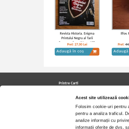
Revista Historia. Enigma
Ilfov.
Printului Negru al Tarii
Romanesti, an XV, nr. 157,
Pret:
27,00
Lei
Pret:
44
februarie 2015
Adaugă în coș
Adaugă 
Printre Carti
Carți la reducere
Acest site utilizează cook
Arhivă carți
Autori
Folosim cookie-uri pentru a 
Edituri
Colecții
pentru a analiza traficul. 
Cele mai căutate cărți
analize informații cu privir
Blog Printre Carti
Cărţi sub 5 lei
informații oferite de dvs. sa
Cărţi sub 8 lei