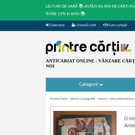
LECTURI DE VARĂ 📚 ASTĂZI 60.000 DE CĂRȚI A
ÎNTRE 15% ȘI 60%!📚
Conectare
Creează Cont
Cum cumpăr
ANTICARIAT ONLINE - VÂNZARE CĂRŢI
NOI
Categorii
Printre Carti
»
Istorie si Geografie
»
Istorie
»
Istoria Romanilor
O ist
Amer