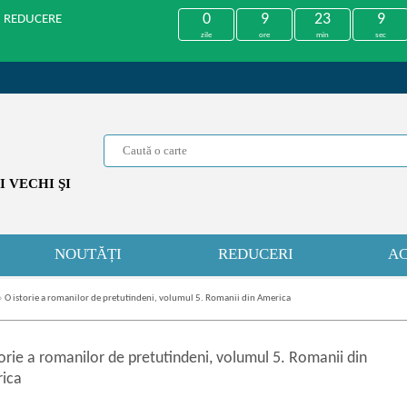
0
9
23
9
U REDUCERE
zile
ore
min
sec
 VECHI ŞI
NOUTĂȚI
REDUCERI
AC
»
O istorie a romanilor de pretutindeni, volumul 5. Romanii din America
orie a romanilor de pretutindeni, volumul 5. Romanii din
ica