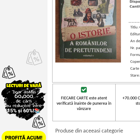
Titlu:
Editu
An de
Nr. pa
Forma
Coper
Carte
Stare
FIECARE CARTE este atent
+70.000 C
verificată înainte de punerea în
st
vânzare
Produse din aceeasi categorie