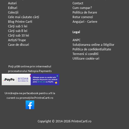
Autori
Contact
Edituri
Cum cumpar?
Colecții
Politica de livrare
Cele mai căutate cărți
Retur comenzi
Blog Printre Carti
Angajari - Cariere
Cărţi sub 5 lei
Cărţi sub 8 lei
Legal
Cărţi sub 10 lei
Artiști/Trupe
ANPC
Case de discuri
Soluționarea online a litigiilor
Politica de confidentialitate
Termeni si conditii
Utilizare cookie-uri
Poţi plăti online prin intermediul
procesatorului Netopia Payments
Urmăreşte-ne pe facebook pentru a fi la
curent cu promoţiile PrintreCarti.ro
Copyright © 2014-2026
PrintreCarti.ro