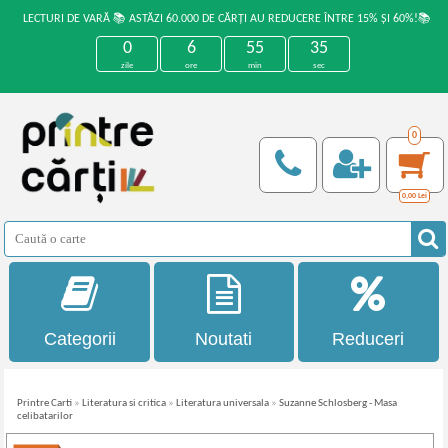
LECTURI DE VARĂ 📚 ASTĂZI 60.000 DE CĂRȚI AU REDUCERE ÎNTRE 15% ȘI 60%!📚
0
6
55
35
zile
ore
min
sec
0
0,00
Lei
Categorii
Noutati
Reduceri
Printre Carti
»
Literatura si critica
»
Literatura universala
»
Suzanne Schlosberg - Masa
celibatarilor