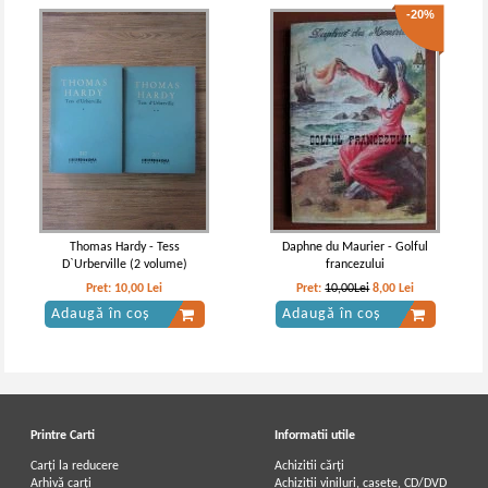
-20%
Thomas Hardy - Tess
Daphne du Maurier - Golful
D`Urberville (2 volume)
francezului
Pret:
10,00
Lei
Pret:
10,00Lei
8,00
Lei
Adaugă în coș
Adaugă în coș
Printre Carti
Informatii utile
Carți la reducere
Achizitii cărți
Arhivă carți
Achizitii viniluri, casete, CD/DVD