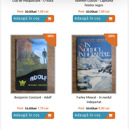
Guy de Maupassant - O viata
Valentin Gustav - Capitanul
fetelor negre
Pret:
10,00Lei
7,00
Lei
Pret:
10,00Lei
7,00
Lei
Adaugă în coș
Adaugă în coș
-30%
-20%
Benjamin Constant - Adolf
Farley Mowat - In nordul
indepartat
Pret:
11,00Lei
7,70
Lei
Pret:
10,00Lei
8,00
Lei
Adaugă în coș
Adaugă în coș