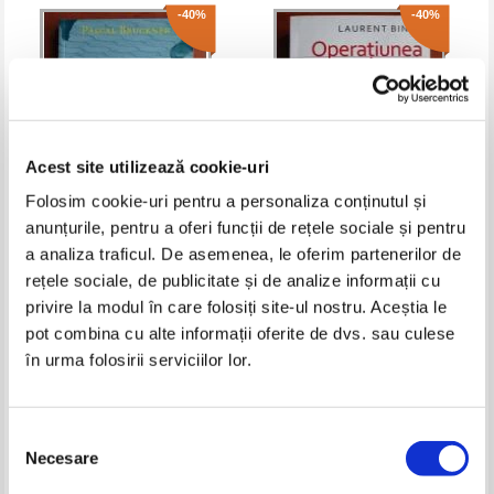
-40%
-40%
Acest site utilizează cookie-uri
Folosim cookie-uri pentru a personaliza conținutul și
anunțurile, pentru a oferi funcții de rețele sociale și pentru
Pascal Bruckner - Care dintre noi
Laurent Binet - Operatiunea
a analiza traficul. De asemenea, le oferim partenerilor de
doi l-a nascocit pe celalalt?
Anthropoid. Povestea asasinarii
rețele sociale, de publicitate și de analize informații cu
lui Heydrich
Pret:
18,00Lei
10,80
Lei
Pret:
12,00Lei
7,20
Lei
privire la modul în care folosiți site-ul nostru. Aceștia le
Adaugă în coș
Adaugă în coș
pot combina cu alte informații oferite de dvs. sau culese
în urma folosirii serviciilor lor.
-40%
-30%
Selecția
Necesare
consimțământului