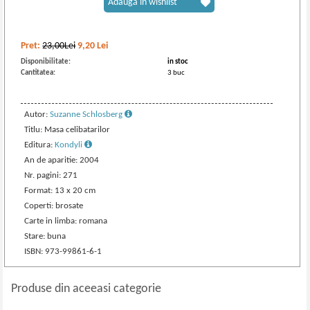
Adaugă în wishlist
Pret:
23,00Lei
9,20
Lei
Disponibilitate:
in stoc
Cantitatea:
3 buc
Autor:
Suzanne Schlosberg
Titlu: Masa celibatarilor
Editura:
Kondyli
An de aparitie: 2004
Nr. pagini: 271
Format: 13 x 20 cm
Coperti: brosate
Carte in limba: romana
Stare: buna
ISBN: 973-99861-6-1
Produse din aceeasi categorie