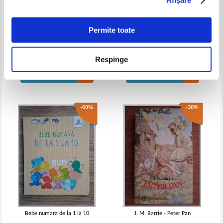
Sawyer
Sawyer
IN STOC
IN STOC
Pret:
10,00Lei
6,00
Lei
Pret:
22,00
Lei
Adaugă în coș
Adaugă în coș
Permite toate
George Cosbuc - Balade si idile
Hakon Ovreas - Maro
Respinge
-30%
-35%
Pret:
10,00Lei
6,00
Lei
Pret:
16,00Lei
6,40
Lei
Adaugă în coș
Adaugă în coș
-60%
-30%
Mark Twain - Aventurile lui Tom
Mark Twain - Aventurile lui Tom
Sawyer
Sawyer
IN STOC
IN STOC
Pret:
11,00Lei
7,70
Lei
Pret:
10,00Lei
6,50
Lei
Adaugă în coș
Adaugă în coș
Bebe numara de la 1 la 10
J. M. Barrie - Peter Pan