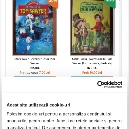
-30%
Mark Twain - Aventurile lui Tom
Mark Twain - Aventurile lui Tom
Sawyer
Sawyer (format mare, ilustrata)
IN STOC
IN STOC
Pret:
10,00Lei
7,00
Lei
Pret:
30,00
Lei
Adaugă în coș
Adaugă în coș
-35%
Vezi toate edițiile »
Acest site utilizează cookie-uri
Produse din aceeasi categorie
Folosim cookie-uri pentru a personaliza conținutul și
anunțurile, pentru a oferi funcții de rețele sociale și pentru
-50%
-60%
a analiza traficul. De asemenea, le oferim partenerilor de