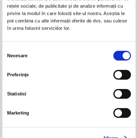
rețele sociale, de publicitate și de analize informații cu
privire la modul în care folosiți site-ul nostru. Aceștia le
pot combina cu alte informații oferite de dvs. sau culese
în urma folosirii serviciilor lor.
Mark Twain - Aventurile lui Tom
Mark Twain - Aventurile lui Tom
Sawyer
Sawyer
IN STOC
IN STOC
Pret:
12,00
Lei
Pret:
10,00Lei
6,50
Lei
Selecția
Adaugă în coș
Adaugă în coș
Necesare
consimțământului
Fratii Grimm - Basme
Nazdravaniile si pataniile lui
nazdravane
Pacala
-40%
Preferinţe
Pret:
12,00Lei
6,00
Lei
Pret:
16,00Lei
6,40
Lei
Adaugă în coș
Adaugă în coș
Statistici
-40%
-60%
Marketing
Mark Twain - Aventurile lui Tom
Mark Twain - Aventurile lui Tom
Afişare