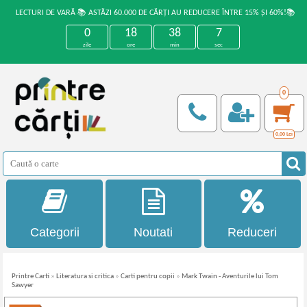
LECTURI DE VARĂ 📚 ASTĂZI 60.000 DE CĂRȚI AU REDUCERE ÎNTRE 15% ȘI 60%!📚
0
18
38
7
zile
ore
min
sec
0
0,00
Lei
Categorii
Noutati
Reduceri
Printre Carti
»
Literatura si critica
»
Carti pentru copii
»
Mark Twain - Aventurile lui Tom
Sawyer