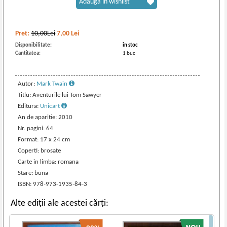
Adaugă în wishlist
Pret:
10,00Lei
7,00
Lei
Disponibilitate:
in stoc
Cantitatea:
1 buc
Autor:
Mark Twain
Titlu: Aventurile lui Tom Sawyer
Editura:
Unicart
An de aparitie: 2010
Nr. pagini: 64
Format: 17 x 24 cm
Coperti: brosate
Carte in limba: romana
Stare: buna
ISBN: 978-973-1935-84-3
Alte ediții ale acestei cărți: