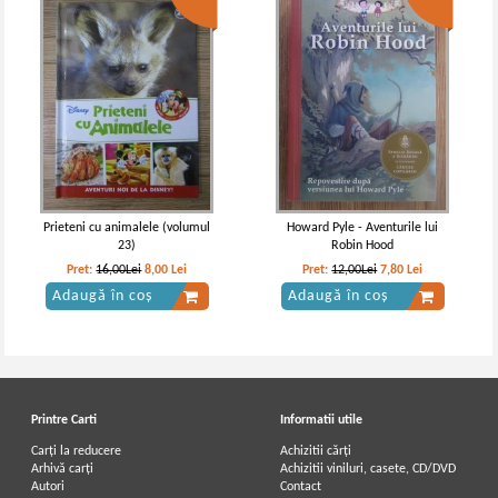
Mark Twain - Aventurile lui Tom
Mark Twain - Aventurile lui Tom
Sawyer
Sawyer
IN STOC
IN STOC
Pret:
10,00Lei
6,00
Lei
Pret:
10,00Lei
6,00
Lei
Adaugă în coș
Adaugă în coș
Prieteni cu animalele (volumul
Howard Pyle - Aventurile lui
23)
Robin Hood
-50%
-40%
Pret:
16,00Lei
8,00
Lei
Pret:
12,00Lei
7,80
Lei
Adaugă în coș
Adaugă în coș
Printre Carti
Informatii utile
Carți la reducere
Achizitii cărți
Arhivă carți
Achizitii viniluri, casete, CD/DVD
Autori
Contact
Mark Twain - Aventurile lui Tom
Mark Twain - Aventurile lui Tom