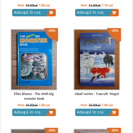
-30%
-30%
Pret:
19,00Lei
7,60
Lei
Pret:
11,00Lei
7,70
Lei
Adaugă în coș
Adaugă în coș
-60%
-30%
Mark Twain - Aventurile lui Tom
Mark Twain - Aventurile lui Tom
Sawyer
Sawyer
IN STOC
IN STOC
Pret:
13,00Lei
9,10
Lei
Pret:
10,00Lei
7,00
Lei
Adaugă în coș
Adaugă în coș
Ellen Blance - The ninth big
Inbali Iserles - Foxcraft. Magul
monster book
-40%
-40%
Pret:
19,00Lei
7,60
Lei
Pret:
10,00Lei
7,00
Lei
Adaugă în coș
Adaugă în coș
-50%
-35%