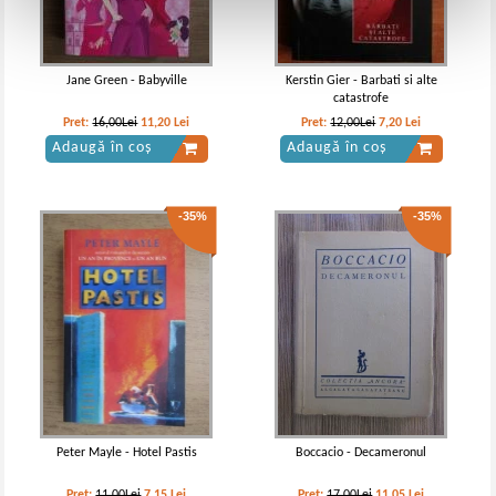
Jane Green - Babyville
Kerstin Gier - Barbati si alte
catastrofe
Pret:
16,00Lei
11,20
Lei
Pret:
12,00Lei
7,20
Lei
Adaugă în coș
Adaugă în coș
-35%
-35%
Peter Mayle - Hotel Pastis
Boccacio - Decameronul
Pret:
11,00Lei
7,15
Lei
Pret:
17,00Lei
11,05
Lei