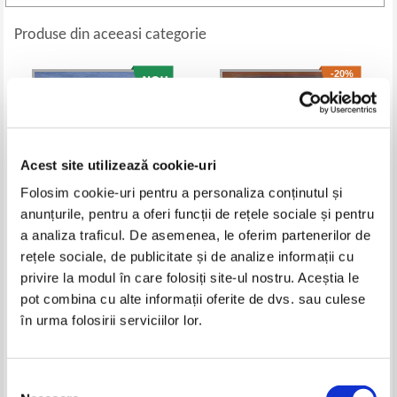
Produse din aceeasi categorie
-20%
Acest site utilizează cookie-uri
Folosim cookie-uri pentru a personaliza conținutul și
anunțurile, pentru a oferi funcții de rețele sociale și pentru
a analiza traficul. De asemenea, le oferim partenerilor de
rețele sociale, de publicitate și de analize informații cu
Virginia Woolf - Orlando
Renata Carageani - Nono
privire la modul în care folosiți site-ul nostru. Aceștia le
Pret:
10,00
Lei
Pret:
11,00Lei
8,80
Lei
pot combina cu alte informații oferite de dvs. sau culese
Adaugă în coș
Adaugă în coș
în urma folosirii serviciilor lor.
-30%
Selecția