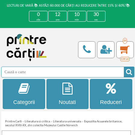
LECTURI DE VARĂ 📚 ASTĂZI 60.000 DE CĂRȚI AU REDUCERE ÎNTRE 15% ȘI 60%!📚
0
12
10
30
zile
ore
min
sec
0
0,00
Lei
Categorii
Noutati
Reduceri
Printre Carti
»
Literatura si critica
»
Literatura universala
»
Expozitia Acuarele britanice,
secolul XVIII-XX, din colectia Muzeului Castle Norwich