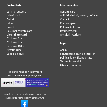
Printre Carti
Informatii utile
Carți la reducere
Achizitii cărți
Arhivă carți
Achizitii viniluri, casete, CD/DVD
Autori
Contact
Edituri
Cum cumpar?
Colecții
Politica de livrare
Cele mai căutate cărți
Retur comenzi
Blog Printre Carti
Angajari - Cariere
Cărţi sub 5 lei
Cărţi sub 8 lei
Legal
Cărţi sub 10 lei
Artiști/Trupe
ANPC
Case de discuri
Soluționarea online a litigiilor
Politica de confidentialitate
Termeni si conditii
Utilizare cookie-uri
Poţi plăti online prin intermediul
procesatorului Netopia Payments
Urmăreşte-ne pe facebook pentru a fi la
curent cu promoţiile PrintreCarti.ro