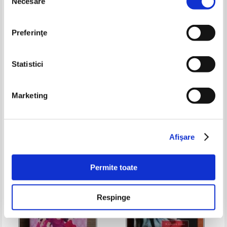
Necesare
consimțământului
Preferinţe
Statistici
Bernhard Kellermann - Dansul
John Grisham - Partenerul
Marketing
mortilor
Pret:
10,00
Lei
Pret:
16,00Lei
11,20
Lei
Adaugă în coș
Adaugă în coș
Afişare
-30%
-40%
Permite toate
Respinge