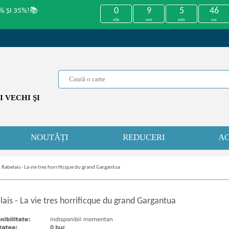
0
9
5
46
% ȘI 35%!📚
zile
ore
min
sec
 VECHI ŞI
NOUTĂȚI
REDUCERI
AC
»
Rabelais - La vie tres horrificque du grand Gargantua
lais
-
La vie tres horrificque du grand Gargantua