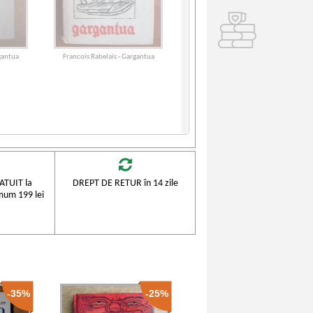
gantua
Francois Rabelais - Gargantua
TUIT la
DREPT DE RETUR în 14 zile
mum 199 lei
-35%
-25%
tua, tatal
Francois Rabelais - Viata
a viata a
nemaipomenita a marelui