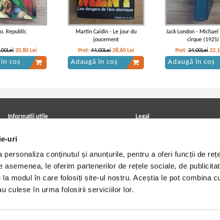
to. Republic
Martin Caidin - Le jour du
Jack London - Michael
joucement
cirque (1925)
,00Lei
20,80
Lei
Pret:
44,00Lei
28,60
Lei
Pret:
34,00Lei
22,
în coș
Adaugă în coș
Adaugă în coș
Rabelais - Gargantua
Francois Rabelais - Gargantua
Informatii utile
Legal
ANPC
Achizitii cărți
ie-uri
Achizitii viniluri, casete, CD/DVD
Soluționarea online a litigiilor
Contact
Politica de confidentialitate
personaliza conținutul și anunțurile, pentru a oferi funcții de rețe
Cum cumpar?
Termeni si conditii
Politica de livrare
Utilizare cookie-uri
De asemenea, le oferim partenerilor de rețele sociale, de publicitat
Retur comenzi
e la modul în care folosiți site-ul nostru. Aceștia le pot combina c
Angajari - Cariere
u culese în urma folosirii serviciilor lor.