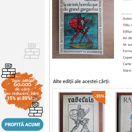
Autor
Titlu:
Editu
An de
Nr. pa
Forma
Coper
Carte 
Stare
Alte ediții ale acestei cărți:
-35%