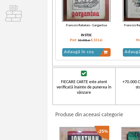
Francois Rabelais - Gargantua
Francois Ra
IN STOC
Pret:
10,00Lei
6,50
Lei
Pr
Adaugă în coș
Adaugă
FIECARE CARTE este atent
+70.000 C
verificată înainte de punerea în
st
vânzare
Produse din aceeasi categorie
-25%
Francois Rabelais - Viata
Francois 
nemaipomenita a marelui