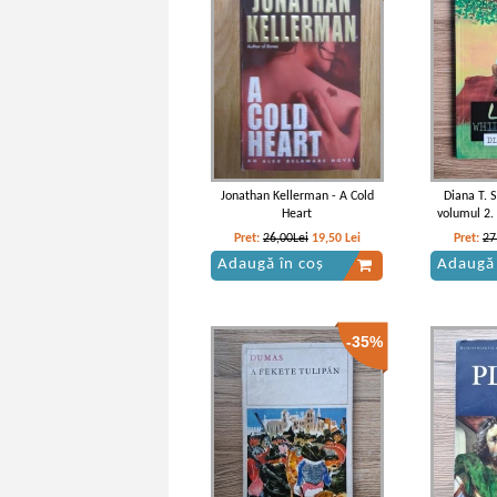
Gargantua tatal lui Pantagruel (cu
autograful lui Eugen Taru)
Jonathan Kellerman - A Cold
Diana T. S
Heart
volumul 2.
Pret:
26,00Lei
19,50
Lei
Pret:
27
Adaugă în coș
Adaugă 
-35%
Francois Rabelais - Gargantua
Rabel