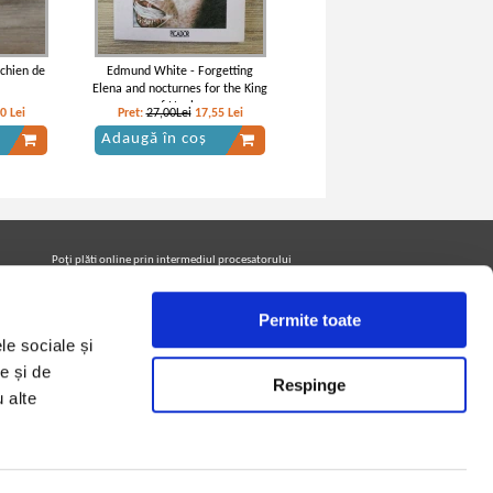
 chien de
Edmund White - Forgetting
Elena and nocturnes for the King
of Naples
10
Lei
Pret:
27,00Lei
17,55
Lei
Adaugă în coș
Poţi plăti online prin intermediul procesatorului
Netopia Payments
Permite toate
le sociale și
Urmăreşte-ne pe facebook pentru a fi la curent cu
promoţiile PrintreCarti.ro
e și de
Respinge
u alte