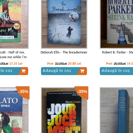
lui Pantagruel, feciorul u
Gargantua
cott - Half of me,
Deborah Ellis - The breadwinner
Robert B. Parker - Sh
 Love me while i'm
gone
,00Lei
17,55
Lei
Pret:
32,00Lei
20,80
Lei
Pret:
30,00Lei
19,
în coș
Adaugă în coș
Adaugă în coș
-35%
-35%
ais - Gargantua
Francois Rabelais - Oeuvres,
Francois Rabelais - Gar
volumul 1. Gargantua (1926)