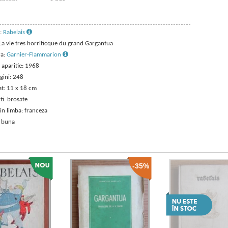
:
Rabelais
 La vie tres horrificque du grand Gargantua
ra:
Garnier-Flammarion
 aparitie: 1968
gini: 248
t: 11 x 18 cm
ti: brosate
in limba: franceza
: buna
-35%