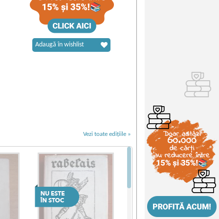
Adaugă în wishlist
Vezi toate edițiile »