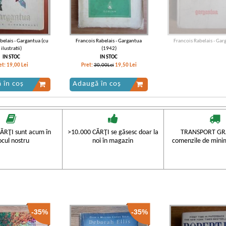
belais - Gargantua (cu
Francois Rabelais - Gargantua
Francois Rabelais - Gar
ilustratii)
(1942)
IN STOC
IN STOC
et:
19,00
Lei
Pret:
30,00Lei
19,50
Lei
 în coș
Adaugă în coș
ĂRŢI sunt acum în
>10.000 CĂRŢI se găsesc doar la
TRANSPORT GRA
ocul nostru
noi în magazin
comenzile de mini
-35%
-35%
Rabelais - Gargantua
Francois Rabelais - Gargantua
Francois Rebelais - Gargan
lui Pantagruel. Uimitoare