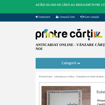
ASTĂZI 60.000 DE CĂRȚI AU REDUCERE ÎNTRE 15
Conectare
Creează Cont
Cum cumpăr
ANTICARIAT ONLINE - VÂNZARE CĂRŢI
NOI
Categorii
Printre Carti
»
Literatura si critica
»
Literatura in limbi straine
Rabe