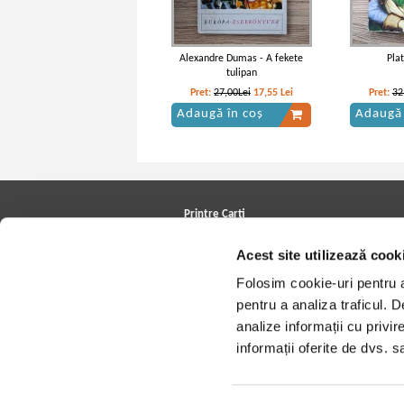
Alexandre Dumas - A fekete
Pla
tulipan
Pret:
27,00Lei
17,55
Lei
Pret:
32
Adaugă în coș
Adaugă 
Rabelais - Gargantua
Francois 
Printre Carti
Carți la reducere
Acest site utilizează cook
Arhivă carți
Autori
Folosim cookie-uri pentru a 
Edituri
Colecții
pentru a analiza traficul. 
Cele mai căutate cărți
analize informații cu privir
Blog Printre Carti
Cărţi sub 5 lei
informații oferite de dvs. sa
Cărţi sub 8 lei
Cărţi sub 10 lei
Artiști/Trupe
Case de discuri