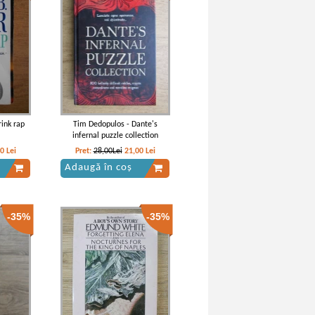
riasului
Gargantua
rink rap
Tim Dedopulos - Dante's
infernal puzzle collection
50
Lei
Pret:
28,00Lei
21,00
Lei
Adaugă în coș
-35%
-35%
gantua
Rabelais - Oeuvres. Gargantua