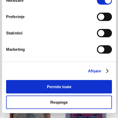
Necesare
consimțământului
Preferinţe
Statistici
Cristian Munteanu - Vremea
Iuliana Constantinescu - Ultima
Marketing
secerisului (2 volume)
frontiera
Pret:
45,00Lei
31,50
Lei
Pret:
45,00Lei
29,25
Lei
Adaugă în coș
Adaugă în coș
Afişare
-35%
-25%
Permite toate
Respinge