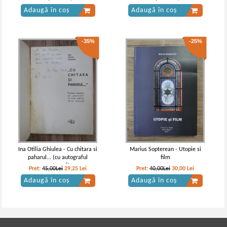
Adaugă în coș
Adaugă în coș
-35%
-25%
Ina Otilia Ghiulea - Cu chitara si
Marius Sopterean - Utopie si
paharul... (cu autograful
film
autoarei)
Pret:
45,00Lei
29,25
Lei
Pret:
40,00Lei
30,00
Lei
Adaugă în coș
Adaugă în coș