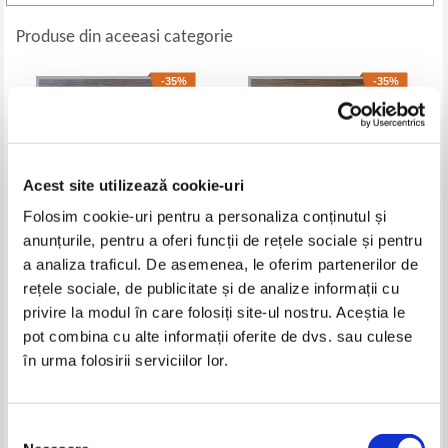
Produse din aceeasi categorie
-35%
-35%
Acest site utilizează cookie-uri
Folosim cookie-uri pentru a personaliza conținutul și
anunțurile, pentru a oferi funcții de rețele sociale și pentru
a analiza traficul. De asemenea, le oferim partenerilor de
rețele sociale, de publicitate și de analize informații cu
C. Constantinescu - Alcibiade.
Mihai Dragolea - In exercitiul
privire la modul în care folosiți site-ul nostru. Aceștia le
Drama istorica in cinci acte in
fictiunii
versuri (1939)
Pret:
45,00Lei
29,25
Lei
Pret:
69,00Lei
44,85
Lei
pot combina cu alte informații oferite de dvs. sau culese
Adaugă în coș
Adaugă în coș
în urma folosirii serviciilor lor.
-30%
-35%
Selecția