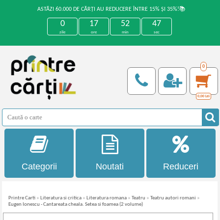
ASTĂZI 60.000 DE CĂRȚI AU REDUCERE ÎNTRE 15% ȘI 35%!📚
0
17
52
47
zile
ore
min
sec
0
0,00
Lei
Categorii
Noutati
Reduceri
Printre Carti
»
Literatura si critica
»
Literatura romana
»
Teatru
»
Teatru autori romani
»
Eugen Ionescu - Cantareata cheala. Setea si foamea (2 volume)