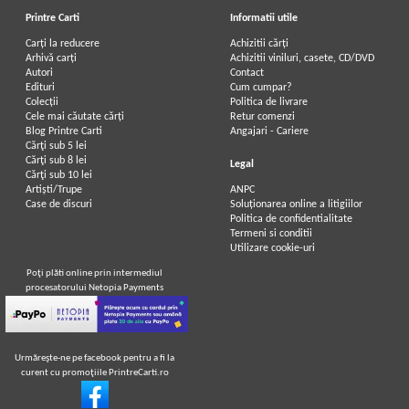
Printre Carti
Informatii utile
Carți la reducere
Achizitii cărți
Arhivă carți
Achizitii viniluri, casete, CD/DVD
Autori
Contact
Edituri
Cum cumpar?
Colecții
Politica de livrare
Cele mai căutate cărți
Retur comenzi
Blog Printre Carti
Angajari - Cariere
Cărţi sub 5 lei
Cărţi sub 8 lei
Legal
Cărţi sub 10 lei
Artiști/Trupe
ANPC
Case de discuri
Soluționarea online a litigiilor
Politica de confidentialitate
Termeni si conditii
Utilizare cookie-uri
Poţi plăti online prin intermediul
procesatorului Netopia Payments
Urmăreşte-ne pe facebook pentru a fi la
curent cu promoţiile PrintreCarti.ro