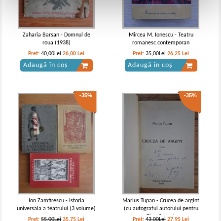
Zaharia Barsan - Domnul de
Mircea M. Ionescu - Teatru
roua (1938)
romanesc contemporan
Pret:
40,00Lei
26,00
Lei
Pret:
35,00Lei
26,25
Lei
Adaugă în coș
Adaugă în coș
-35%
-35%
Ion Zamfirescu - Istoria
Marius Tupan - Crucea de argint
universala a teatrului (3 volume)
(cu autograful autorului pentru
Zigu Ornea)
Pret:
55,00Lei
35,75
Lei
Pret:
43,00Lei
27,95
Lei