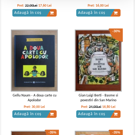
Pret:
22,00Lei
17,60
Lei
Pret:
16,00
Lei
Adaugă în coș
Adaugă în coș
-30%
Gellu Naum - A doua carte cu
Gian Luigi Berti - Basme si
Apolodor
povestiri din San Marino
Pret:
30,00
Lei
Pret:
24,00Lei
16,80
Lei
Adaugă în coș
Adaugă în coș
-35%
-35%