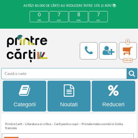
ASTĂZI 60.000 DE CĂRȚI AU REDUCERE ÎNTRE 15% ȘI 60%!📚
0
7
8
7
zile
ore
min
sec
0
0,00
Lei
Categorii
Noutati
Reduceri
Printre Carti
»
Literatura si critica
»
Carti pentru copii
»
Primele mele cuvinte in limba
franceza