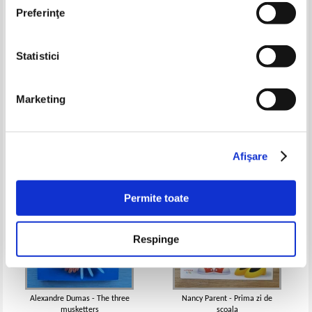
Preferinţe
Statistici
Mihai Eminescu - Basme
Georgiana Galateanu Farnoaga
- Fun time. Antologie
Pret:
12,00
Lei
Pret:
27,00Lei
16,20
Lei
Marketing
Adaugă în coș
Adaugă în coș
-20%
Afişare
Permite toate
Respinge
Alexandre Dumas - The three
Nancy Parent - Prima zi de
musketters
scoala