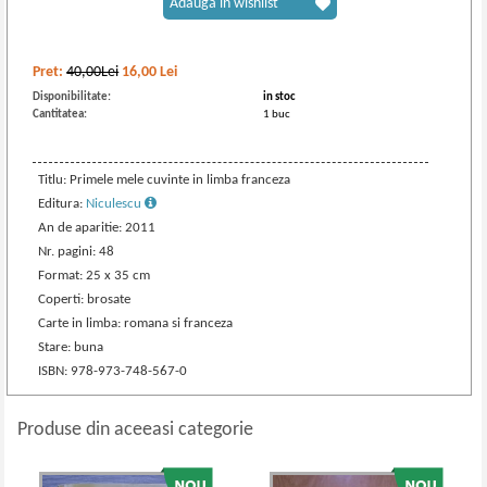
Adaugă în wishlist
Pret:
40,00Lei
16,00
Lei
Disponibilitate:
in stoc
Cantitatea:
1 buc
Titlu: Primele mele cuvinte in limba franceza
Editura:
Niculescu
An de aparitie: 2011
Nr. pagini: 48
Format: 25 x 35 cm
Coperti: brosate
Carte in limba: romana si franceza
Stare: buna
ISBN: 978-973-748-567-0
Produse din aceeasi categorie