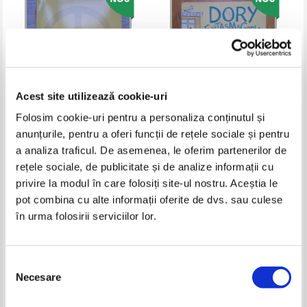
Acest site utilizează cookie-uri
Folosim cookie-uri pentru a personaliza conținutul și
anunțurile, pentru a oferi funcții de rețele sociale și pentru
Gordon Korman - Schooled
Abby Hanlon - Dory
a analiza traficul. De asemenea, le oferim partenerilor de
Fantasmagory si prietena ei cea
mai buna
rețele sociale, de publicitate și de analize informații cu
Pret:
18,00
Lei
Pret:
12,00
Lei
Adaugă în coș
Adaugă în coș
privire la modul în care folosiți site-ul nostru. Aceștia le
pot combina cu alte informații oferite de dvs. sau culese
în urma folosirii serviciilor lor.
-40%
Selecția
Necesare
consimțământului