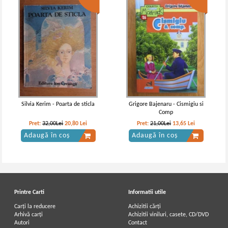
Silvia Kerim - Poarta de sticla
Grigore Bajenaru - Cismigiu si
Comp
Pret:
32,00Lei
20,80
Lei
Pret:
21,00Lei
13,65
Lei
Adaugă în coș
Adaugă în coș
Printre Carti
Informatii utile
Carți la reducere
Achizitii cărți
Arhivă carți
Achizitii viniluri, casete, CD/DVD
Autori
Contact