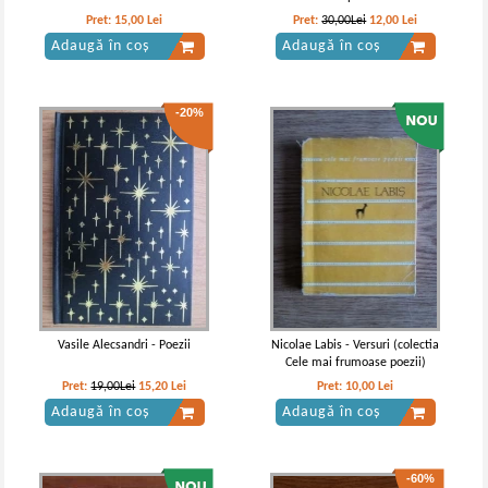
-30%
-50%
Pret:
15,00
Lei
Pret:
30,00Lei
12,00
Lei
Adaugă în coș
Adaugă în coș
-20%
Vasile Alecsandri - Poezii
Vasile Alecsandri - Poezii
IN STOC
IN STOC
Pret:
10,00Lei
7,00
Lei
Pret:
10,00Lei
5,00
Lei
Adaugă în coș
Adaugă în coș
Vasile Alecsandri - Poezii
Nicolae Labis - Versuri (colectia
Cele mai frumoase poezii)
-30%
-30%
Pret:
19,00Lei
15,20
Lei
Pret:
10,00
Lei
Adaugă în coș
Adaugă în coș
-60%