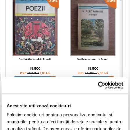
-30%
-50%
Vasile Alecsandri - Poezii
Vasile Alecsandri - Poezii
IN STOC
IN STOC
Pret:
10,00Lei
7,00
Lei
Pret:
10,00Lei
5,00
Lei
Adaugă în coș
Adaugă în coș
-40%
-50%
Vezi toate edițiile »
Acest site utilizează cookie-uri
Produse din aceeasi categorie
Folosim cookie-uri pentru a personaliza conținutul și
anunțurile, pentru a oferi funcții de rețele sociale și pentru
-30%
a analiza traficul. De asemenea, le oferim partenerilor de