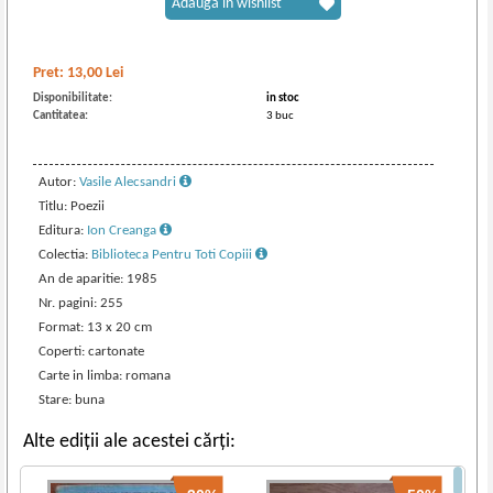
Adaugă în wishlist
Pret:
13,00
Lei
Disponibilitate:
in stoc
Cantitatea:
3 buc
Autor:
Vasile Alecsandri
Titlu: Poezii
Editura:
Ion Creanga
Colectia:
Biblioteca Pentru Toti Copiii
An de aparitie: 1985
Nr. pagini: 255
Format: 13 x 20 cm
Coperti: cartonate
Carte in limba: romana
Stare: buna
Alte ediții ale acestei cărți: