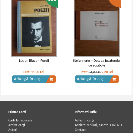
Vasile Alecsandri - Poezii
Vasile Alecsandri - Poezii
IN STOC
IN STOC
Pret:
10,00Lei
7,00
Lei
Pret:
25,00Lei
17,50
Lei
Adaugă în coș
Adaugă în coș
Lucian Blaga - Poezii
Stefan Iures - Desaga jucatorului
de scrabble
-60%
-60%
Pret:
11,00
Lei
Pret:
23,00Lei
9,20
Lei
Adaugă în coș
Adaugă în coș
Printre Carti
Informatii utile
Carți la reducere
Achizitii cărți
Arhivă carți
Achizitii viniluri, casete, CD/DVD
Autori
Contact
Vasile Alecsandri - Poezii (2 volume,
Vasile Alecsandri - Poezii (volumul