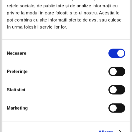
rețele sociale, de publicitate și de analize informații cu
privire la modul în care folosiți site-ul nostru. Aceștia le
pot combina cu alte informații oferite de dvs. sau culese
în urma folosirii serviciilor lor.
Vasile Alecsandri - Poezii alese
Vasile Alecsandri - Poezii
IN STOC
IN STOC
Pret:
10,00Lei
6,00
Lei
Pret:
10,00Lei
5,00
Lei
Selecția
Adaugă în coș
Adaugă în coș
Necesare
consimțământului
Dionisie Duma - Al patrulea
Andrei Paunescu - Parintii si
pacat
copiii
-60%
-35%
Preferinţe
Pret:
15,00Lei
10,50
Lei
Pret:
14,00
Lei
Adaugă în coș
Adaugă în coș
Statistici
-50%
-20%
Marketing
Vasile Alecsandri - Poezii
Vasile Alecsandri - Poezii
Afişare