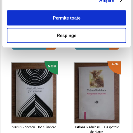
IN STOC
IN STOC
Pret:
10,00Lei
4,00
Lei
Pret:
10,00Lei
6,50
Lei
Adaugă în coș
Adaugă în coș
Permite toate
1700 de ani de poezie religioasa
Poezie cu parfum de isihie
Respinge
-30%
Pret:
20,00Lei
10,00
Lei
Pret:
12,00Lei
9,60
Lei
Adaugă în coș
Adaugă în coș
-60%
Vasile Alecsandri - Poezii (volumul
Vasile Alecsandri - Poezii
1)
IN STOC
IN STOC
Pret:
15,00
Lei
Pret:
10,00Lei
7,00
Lei
Adaugă în coș
Adaugă în coș
Marius Robescu - Joc si inviere
Tatiana Radulescu - Oaspetele
de piatra