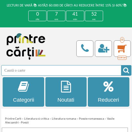
LECTURI DE VARĂ 📚 ASTĂZI 60.000 DE CĂRȚI AU REDUCERE ÎNTRE 15% ȘI 60%!📚
0
7
41
52
zile
ore
min
sec
0
0,00
Lei
Categorii
Noutati
Reduceri
Printre Carti
»
Literatura si critica
»
Literatura romana
»
Poezie romaneasca
»
Vasile
Alecsandri - Poezii